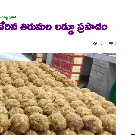
 లడ్డూ ప్రసాదం
ేరిన తిరుమల లడ్డూ ప్రసాదం
47
0