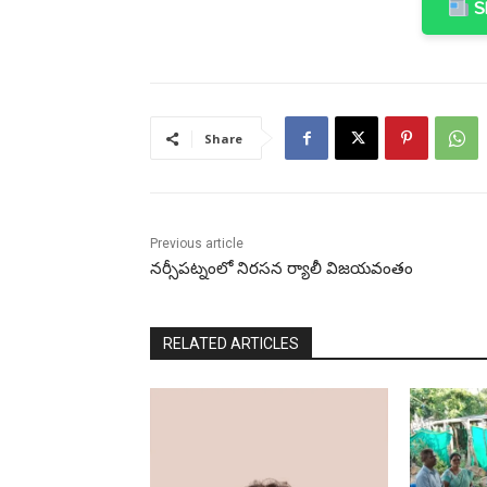
Sh
Share
Previous article
నర్సీపట్నంలో నిరసన ర్యాలీ విజయవంతం
RELATED ARTICLES