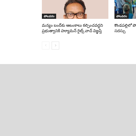
పోలవరం
పోలవరం
మన్యం బంద్‌కు ఆటంకాలు కల్పించవద్దని
కొండపల్లిలో 
ప్రభుత్వానికి హ్యూమన్ రైట్స్ వాచ్ విజ్ఞప్తి
సదస్సు