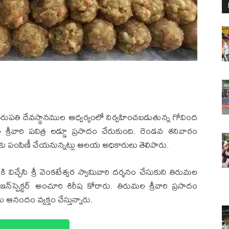
రుపతి దేవస్థానముల ఆధ్వర్యంలో నిర్వహించబడుతున్న గోవింద
శ్రీవారి పవిత్ర లడ్డూ ప్రసాదం చేరుకుంది. రెండవ శనివారం
లకు పంపిణీ చేయనున్నట్లు ఆలయ అధికారులు తెలిపారు.
చ్చేసి శ్రీ వెంకటేశ్వర స్వామివారి దర్శనం చేసుకుని తిరుమల
న్‌స్పెక్టర్ అంచూరి శిరీష కోరారు. తిరుమల శ్రీవారి ప్రసాదం
నందం వ్యక్తం చేస్తున్నారు.