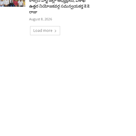
కాంగ్రెస్‌ పార్టీ జిల్లా అధ్యక్షులు, విశాఖ
ఉత్తర నియోజకవర్గ సమన్వయకర్త కె.కె.
రాజు
August 8, 2026
Load more