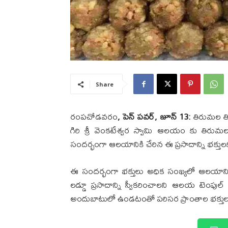
Share
రంపచోడవరం
, పెన్ పవర్, జూన్ 13:
తిరుమల తి
గిరి శ్రీ వెంకటేశ్వర స్వామి ఆలయం కు తిరుమల 
సందర్భంగా ఆలయానికి చేరిన ఈ ప్రసాదాన్ని భక్తు
ఈ సందర్భంగా భక్తులు అధిక సంఖ్యలో ఆలయానికి వి
లడ్డూ ప్రసాదాన్ని స్వీకరించాలని ఆలయ టెంపుల్ ఇ
అందుబాటులో ఉండటంతో పరిసర ప్రాంతాల భక్తులు ఆ