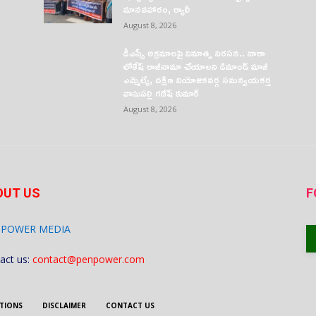
మానవహారం, ర్యాలీ
August 8, 2026
డీఎస్సీ అక్రమాలపై వినూత్న నిరసన.. నారా
లోకేష్ రాజీనామా చేయాలని డిమాండ్ మాజీ
ఎమ్మెల్యే, దక్షిణ నియోజకవర్గ సమన్వయకర్త
వాసుపల్లి గణేష్ కుమార్
August 8, 2026
OUT US
F
 POWER MEDIA
act us:
contact@penpower.com
TIONS
DISCLAIMER
CONTACT US