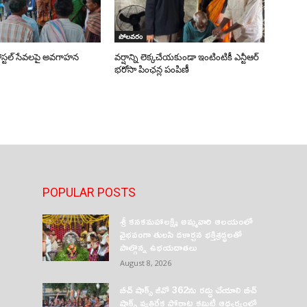
పోలవరం
పోస్టల్ సేవలపై అవగాహన
వర్షాన్ని లెక్కచేయకుండా ఇంటింటికీ ఎన్టీఆర్
భరోసా పింఛన్ల పంపిణీ
POPULAR POSTS
శ్రీ కనకమహాలక్ష్మి అమ్మవారి ఆలయంలో
వైభవంగా తులసి దళార్చన భక్తిశ్రద్ధలతో
పాల్గొన్న ఉభయదాతలు
August 8, 2026
బీచ్ షాక్స్ జీవో 362ను రద్దు చేయాలి బీచ్
షాక్స్ వ్యతిరేక పోరాట కమిటీ ఆధ్వర్యంలో