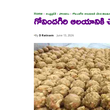
Home
ఆంధ్రప్రదేశ్
పోలవరం
గోవిందగిరి ఆలయానికి చేరిన తిరుమల
గోవిందగిరి ఆలయానికి చ
By
D Ratnam
June 13, 2026