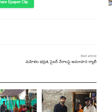
are Epaper Clip
Next article
మహిళల భద్రత, సైబర్ నేరాలపై అవగాహన ర్యాలీ