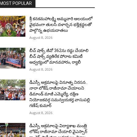
MOST POPULAR
శ్రీ కనకమహాలక్ష్మి అమ్మవారి ఆలయంలో
వైభవంగా తులసి దళార్చన భక్తిశ్రద్ధలతో
పాల్గొన్న ఉభయదాతలు
August 8, 2026
బీచ్ షాక్స్ జీవో 362ను రద్దు చేయాలి
బీచ్ షాక్స్ వ్యతిరేక పోరాట కమిటీ
ఆధ్వర్యంలో మానవహారం, ర్యాలీ
August 8, 2026
డీఎస్సీ అక్రమాలపై వినూత్న నిరసన..
నారా లోకేష్ రాజీనామా చేయాలని
డిమాండ్ మాజీ ఎమ్మెల్యే, దక్షిణ
నియోజకవర్గ సమన్వయకర్త వాసుపల్లి
గణేష్ కుమార్
August 8, 2026
డీఎస్సీ అక్రమాలపై విద్యాశాఖ మంత్రి
లోకేష్ రాజీనామా చేయాలి వైఎస్సార్‌