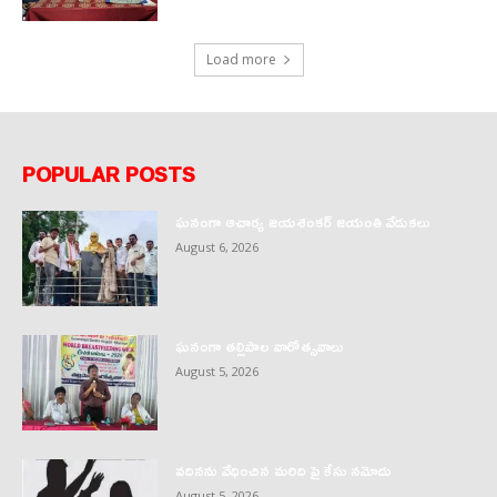
Load more
POPULAR POSTS
ఘనంగా ఆచార్య జయశంకర్ జయంతి వేడుకలు
August 6, 2026
ఘనంగా తల్లిపాల వారోత్సవాలు
August 5, 2026
వదినను వేధించిన మరిది పై కేసు నమోదు
August 5, 2026