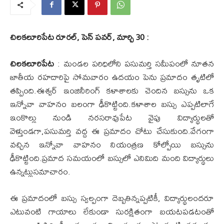
చిలకలూరిపేట రూరల్, పెన్ పవర్, మార్చి 30 :
చిలకలూరిపేట
: మండల పరిధిలోని పసుమర్తి సమీపంలో నూతన
జాతీయ రహదారిపై సోమవారం ఉదయం పెను ప్రమాదం తృటిలో
తప్పింది.ఈశ్వర్ ఇంజినీరింగ్ కళాశాలకు చెందిన బస్సును ఒక
ఇన్నోవా వాహనం బలంగా ఢీకొట్టింది.కళాశాల బస్సు ఎప్పటిలాగే
ఇంకొల్లు నుండి నరసరావుపేట వైపు విద్యార్థులతో
వెళ్తుండగా,పసుమర్తి వద్ద ఈ ప్రమాదం చోటు చేసుకుంది.వేగంగా
వచ్చిన ఇన్నోవా వాహనం నియంత్రణ కోల్పోయి బస్సును
ఢీకొట్టింది.ప్రమాద సమయంలో బస్సులో ఎనిమిది మంది విద్యార్థులు
ఉన్నట్లుసమాచారం.
ఈ ప్రమాదంలో బస్సు స్వల్పంగా దెబ్బతిన్నప్పటికీ, విద్యార్థులందరూ
ఎటువంటి గాయాలు లేకుండా సురక్షితంగా బయటపడటంతో