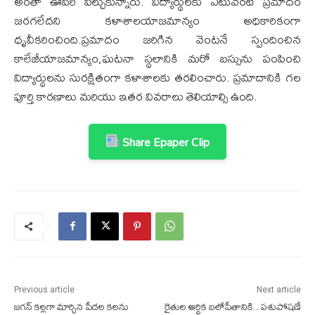
అంతా ఊపిరి పీల్చుకున్నారు. విద్యార్థులకు ఎటువంటి ప్రమాదం
జరగలేదని కళాశాలయాజమాన్యం అధికారికంగా
ధృవీకరించింది.ప్రమాదం జరిగిన వెంటనే స్పందించిన
కాలేజీయాజమాన్యం,ఘటనా స్థలానికి మరో బస్సును పంపించి
విద్యార్థులను సురక్షితంగా కళాశాలకు తరలించారు. ప్రమాదానికి గల
పూర్తి కారణాలు మరియు ఇతర వివరాలు తెలియాల్సి ఉంది.
Share Epaper Clip
Previous article
Next article
జగన్ కల్లగా మార్చిన పేదల కలను
రైతుల ఆర్థిక బలోపేతానికి.. పశుపోషణే