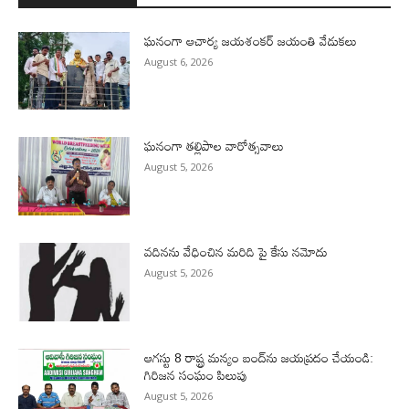
ఘనంగా ఆచార్య జయశంకర్ జయంతి వేడుకలు
August 6, 2026
ఘనంగా తల్లిపాల వారోత్సవాలు
August 5, 2026
వదినను వేధించిన మరిది పై కేసు నమోదు
August 5, 2026
ఆగస్టు 8 రాష్ట్ర మన్యం బంద్‌ను జయప్రదం చేయండి:
గిరిజన సంఘం పిలుపు
August 5, 2026