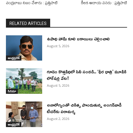
చంద్రబాబు నిజం చేశారు : ప్రత్తిపాటి
కీలక ఆదాయ వనరు : ప్రత్తిపాటి
RELATED ARTICLES
ఉపాధి హామీ కూలి బకాయిలు చెల్లించాలి
August 5, 2026
ఆంధ్రప్రదేశ్
గూడెం కొత్తవీధిలో సినీ సందడి.. ‘ధీర ధాత్రి’ మూవీకి
లొకేషన్ల వేట!
August 5, 2026
సినిమా
అనారోగ్యంతో చికిత్స పొందుతున్న అంగన్‌వాడీ
టీచర్‌కు పరామర్శ
August 2, 2026
ఆంధ్రప్రదేశ్