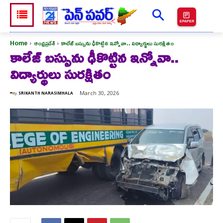
EPAPER
Home
ఆంధ్రప్రదేశ్
కాలేజ్ బస్సును ఢీకొట్టిన ఇన్నోవా.. విద్యార్థులు సురక్షితం
కాలేజ్ బస్సును ఢీకొట్టిన ఇన్నోవా..
విద్యార్థులు సురక్షితం
March 30, 2026
By
SRIKANTH NARASIMHALA