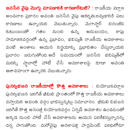
జనసేన వైపు మొగ్గు చూపడానికి కారణాలేమిటి? :
రాజకీయ వర్గాల
అంచనాల ప్రకారం అవంతి జనసేన వైపు ఆకర్షితులవ్వడానికి పలు
కారణాలు ఉన్నాయని చెబుతున్నారు. మెగాస్టార్ చిరంజీవి
కుటుంబంతో గతం నుంచి ఉన్న అనుబంధం, కాపు
సామాజికవర్గంలో ఉన్న ప్రభావం, భవిష్యత్ రాజకీయ అవకాశాలు
వంటి అంశాలు ఆయన నిర్ణయాన్ని ప్రభావితం చేస్తున్నాయని
ప్రచారం జరుగుతోంది.అదే సమయంలో జనసేన భవిష్యత్‌లో
మరిన్ని స్థానాల్లో పోటీ చేసే అవకాశాలపై కూడా అవంతి
ఆశావహంగా ఉన్నారని చెబుతున్నారు.
పునర్విభజన రాజకీయాల్లో కొత్త అవకాశాలు :
నియోజకవర్గాల
పునర్విభజన జరిగితే భీమిలి ప్రాంతంలో కొత్త రాజకీయ అవకాశాలు
వస్తాయని అవంతి వర్గం భావిస్తున్నట్లు సమాచారం. భీమిలి విభజన
జరిగితే కొత్త అసెంబ్లీ నియోజకవర్గం ఏర్పడే అవకాశం ఉండటంతో
అక్కడ నుంచి పోటీ చేసే అవకాశాలను ఆయన పరిశీలిస్తున్నారన్న
చర్చ సాగుతోంది. మరోవైపు అనకాపల్లి పార్లమెంట్ పరిధిలోనూ