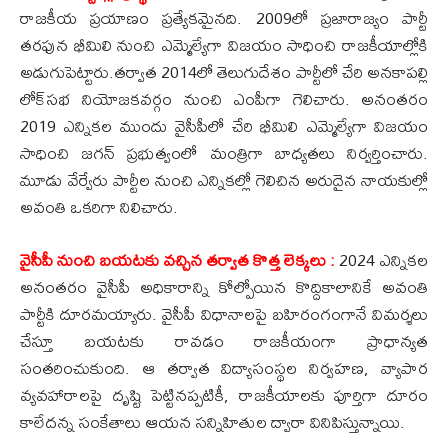
రాజకీయ ప్రయాణం ప్రత్యేకమైనది. 2009లో ప్రజారాజ్యం పార్టీ
తరఫున భీమిలి నుంచి ఎమ్మెల్యేగా విజయం సాధించి రాజకీయాల్లోకి
అడుగుపెట్టారు.తర్వాత 2014లో తెలుగుదేశం పార్టీలో చేరి అనకాపల్లి
లోక్‌సభ నియోజకవర్గం నుంచి ఎంపీగా గెలిచారు. అనంతరం
2019 ఎన్నికల ముందు వైసీపీలో చేరి భీమిలి ఎమ్మెల్యేగా విజయం
సాధించి జగన్ ప్రభుత్వంలో మంత్రిగా బాధ్యతలు నిర్వర్తించారు.
మూడు వేర్వేరు పార్టీల నుంచి ఎన్నికల్లో గెలిచిన అరుదైన నాయకుల్లో
అవంతి ఒకరిగా నిలిచారు.
వైసీపీ నుంచి బయటకు వచ్చిన తర్వాత కొత్త లెక్కలు :
2024 ఎన్నికల
అనంతరం వైసీపీ అధికారాన్ని కోల్పోయిన కొద్దికాలానికే అవంతి
పార్టీకి దూరమయ్యారు. వైసీపీ విధానాలపై బహిరంగంగానే విమర్శలు
చేస్తూ బయటకు రావడం రాజకీయంగా ప్రాధాన్యత
సంతరించుకుంది. ఆ తర్వాత విద్యాసంస్థల నిర్వహణ, వ్యాపార
వ్యవహారాలపై దృష్టి పెట్టినప్పటికీ, రాజకీయాలకు పూర్తిగా దూరం
కాలేదన్న సంకేతాలు ఆయన సన్నిహితుల ద్వారా వినిపిస్తున్నాయి.