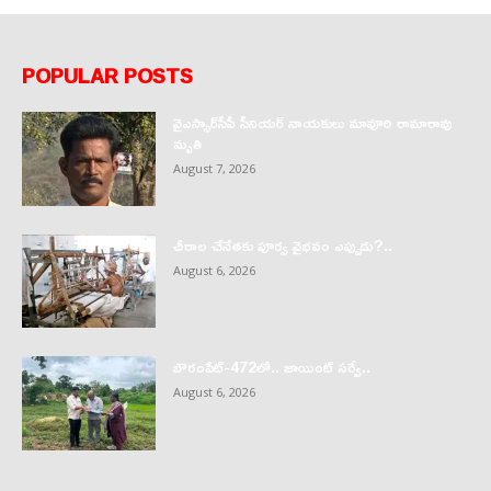
POPULAR POSTS
వైఎస్సార్‌సీపీ సీనియర్ నాయకులు మావూరి రామారావు
మృతి
August 7, 2026
చీరాల చేనేతకు పూర్వ వైభవం ఎప్పుడు?..
August 6, 2026
బౌరంపేట్-472లో.. జాయింట్ సర్వే..
August 6, 2026