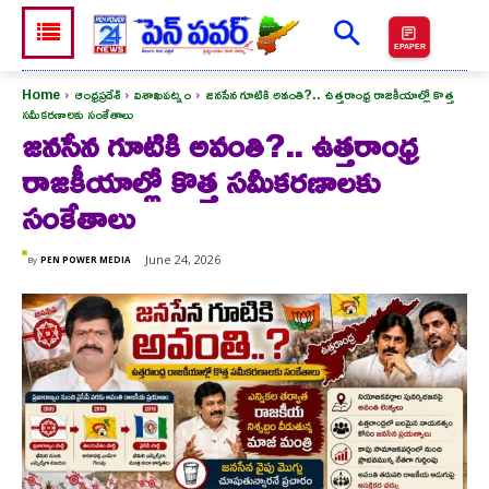
EPAPER
Home
ఆంధ్రప్రదేశ్
విశాఖపట్నం
జనసేన గూటికి అవంతి?.. ఉత్తరాంధ్ర రాజకీయాల్లో కొత్త
సమీకరణాలకు సంకేతాలు
జనసేన గూటికి అవంతి?.. ఉత్తరాంధ్ర
రాజకీయాల్లో కొత్త సమీకరణాలకు
సంకేతాలు
June 24, 2026
By
PEN POWER MEDIA