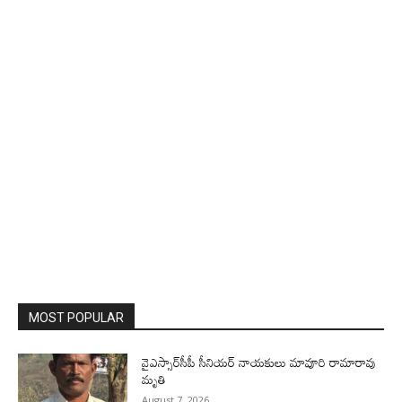
MOST POPULAR
వైఎస్సార్‌సీపీ సీనియర్ నాయకులు మావూరి రామారావు
మృతి
August 7, 2026