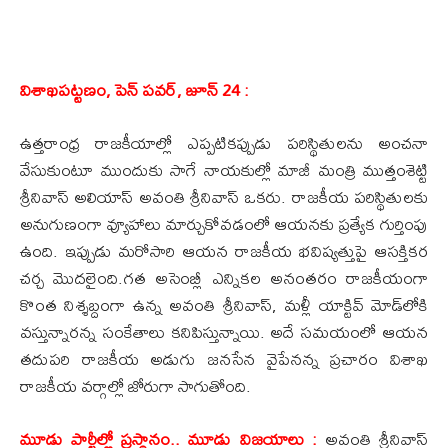
విశాఖపట్టణం, పెన్ పవర్, జూన్ 24 :
ఉత్తరాంధ్ర రాజకీయాల్లో ఎప్పటికప్పుడు పరిస్థితులను అంచనా
వేసుకుంటూ ముందుకు సాగే నాయకుల్లో మాజీ మంత్రి ముత్తంశెట్టి
శ్రీనివాస్ అలియాస్ అవంతి శ్రీనివాస్ ఒకరు. రాజకీయ పరిస్థితులకు
అనుగుణంగా వ్యూహాలు మార్చుకోవడంలో ఆయనకు ప్రత్యేక గుర్తింపు
ఉంది. ఇప్పుడు మరోసారి ఆయన రాజకీయ భవిష్యత్తుపై ఆసక్తికర
చర్చ మొదలైంది.గత అసెంబ్లీ ఎన్నికల అనంతరం రాజకీయంగా
కొంత నిశ్శబ్దంగా ఉన్న అవంతి శ్రీనివాస్, మళ్లీ యాక్టివ్ మోడ్‌లోకి
వస్తున్నారన్న సంకేతాలు కనిపిస్తున్నాయి. అదే సమయంలో ఆయన
తదుపరి రాజకీయ అడుగు జనసేన వైపేనన్న ప్రచారం విశాఖ
రాజకీయ వర్గాల్లో జోరుగా సాగుతోంది.
మూడు పార్టీల్లో ప్రస్థానం.. మూడు విజయాలు :
అవంతి శ్రీనివాస్