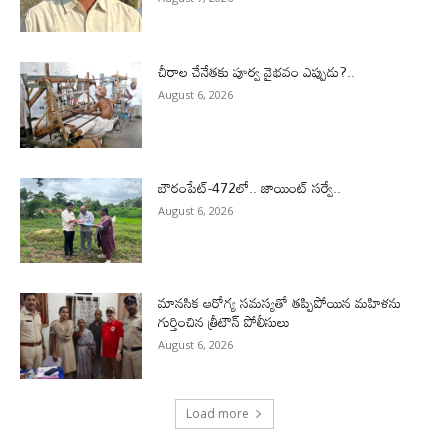
చీరాల చేనేతకు పూర్వ వైభవం ఎప్పుడు?..
August 6, 2026
బౌరంపేట్-472లో.. జాయింట్ సర్వే..
August 6, 2026
మానసిక ఆరోగ్య సమస్యతో తప్పిపోయిన మహిళను
గుర్తించిన త్రీటౌన్ పోలీసులు
August 6, 2026
Load more