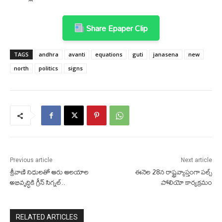
Share Epaper Clip
TAGS
andhra
avanti
equations
guti
janasena
new
north
politics
signs
Previous article
Next article
శ్రీవాణి నిధులతో ఆరు ఆలయాల
ఈనెల 28న రాష్ట్రవ్యాప్తంగా పల్స్
అభివృద్ధికి గ్రీన్ సిగ్నల్..
పోలియో కార్యక్రమం
RELATED ARTICLES