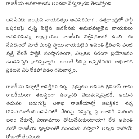
రాజకీయ అవకాశాలను అంచనా వేస్తున్నారని తెలుస్తోంది.
జనసేనకు బలమైన నాయకత్వం అవసరమా? : ఉత్తరాంధ్రలో పార్టీ
విస్తరణపై దృష్టి పెట్టిన జనసేనకు అనుభవజ్ఞులైన నాయకులు
అవసరమన్న అభిప్రాయం రాజకీయ విశ్లేషకులలో ఉంది. ఈ
నేపథ్యంలో మాజీ మంత్రి స్థాయి నాయకుడైన అవంతి శ్రీనివాస్ వంటి
వ్యక్తి చేరితే పార్టీకి సంస్థాగతంగా, ఎన్నికల పరంగా ప్రయోజనం
ఉండవచ్చని భావిస్తున్నారు. అయితే దీనిపై ఇప్పటివరకు అధికారిక
ప్రకటన ఏదీ లేకపోవడం గమనార్హం.
రాజకీయ వర్గాల్లో ఆసక్తికర చర్చ : ప్రస్తుతం అవంతి శ్రీనివాస్ తాను
రాజకీయంగా తటస్థంగా ఉన్నానని చెబుతున్నప్పటికీ, ఆయన
తదుపరి అడుగుపై విశాఖ రాజకీయాల్లో ఆసక్తికర చర్చ
కొనసాగుతోంది.జనసేనలో చేరికపై వస్తున్న ప్రచారానికి మరింత
బలం చేకూర్చే పరిణామాలు చోటుచేసుకుంటాయా? లేక అవంతి
మరో రాజకీయ వ్యూహంతో ముందుకు వస్తారా? అన్నది రాబోయే
రోజుల్లో తేలనుంది.