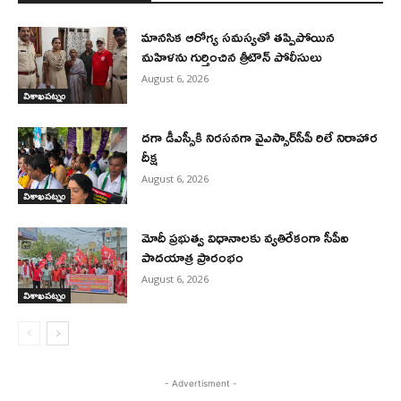
మానసిక ఆరోగ్య సమస్యతో తప్పిపోయిన
మహిళను గుర్తించిన త్రీటౌన్ పోలీసులు
August 6, 2026
విశాఖపట్నం
దగా డీఎస్సీకి నిరసనగా వైఎస్సార్‌సీపీ రిలే నిరాహార
దీక్ష
August 6, 2026
విశాఖపట్నం
మోదీ ప్రభుత్వ విధానాలకు వ్యతిరేకంగా సీపీఐ
పాదయాత్ర ప్రారంభం
August 6, 2026
విశాఖపట్నం
- Advertisment -