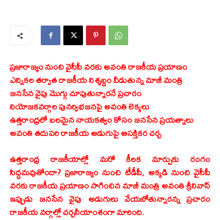
ప్రజారాజ్యం నుంచి వైసీపీ వరకు అవంతి రాజకీయ ప్రయాణం
ఎన్నికల తర్వాత రాజకీయ నిశ్శబ్దం వీడుతున్న మాజీ మంత్రి
జనసేన వైపు మొగ్గు చూపుతున్నారనే ప్రచారం
నియోజకవర్గాల పునర్విభజనపై అవంతి లెక్కలు
ఉత్తరాంధ్రలో బలమైన నాయకత్వం కోసం జనసేన ప్రయత్నాలు
అవంతి తదుపరి రాజకీయ అడుగుపై ఆసక్తికర చర్చ
ఉత్తరాంధ్ర రాజకీయాల్లో మరో కీలక మార్పుకు రంగం
సిద్ధమవుతోందా? ప్రజారాజ్యం నుంచి టీడీపీ, అక్కడి నుంచి వైసీపీ
వరకు రాజకీయ ప్రయాణం సాగించిన మాజీ మంత్రి అవంతి శ్రీనివాస్
ఇప్పుడు జనసేన వైపు అడుగులు వేయబోతున్నారన్న ప్రచారం
రాజకీయ వర్గాల్లో చర్చనీయాంశంగా మారింది.