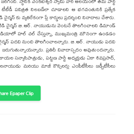
రిగింది. స్థానిక వెంకటేశ్వర స్వామి వారి ఆలయంలో తమ పార్టీ
. టీటీడీ పవిత్రత నిలబడేలా చూడాలని ఆ భగవంతునికి ప్రత్యేక
కు వ్యతిరేకంగా ప్లే కార్డులు ప్రదర్శించి నినాదాలు చేశారు.
డి చైర్మన్ బి.ఆర్. నాయుడును వెంటనే తొలగించాలని డిమాండ్
ీడియాలో హల్ చల్ చేస్తున్నా, ముఖ్యమంత్రి మౌనంగా ఉండడం
 చైర్మన్ పదవి నుంచి తొలగించాలన్నారు. బి.ఆర్. నాయుడు పదవి
 జరుగుతున్నాయన్నారు. ప్రతిదీ వివాదాస్పదం అవుతుందన్నారు.
ల సన్యాసిపాత్రుడు, పట్టణ పార్టీ అధ్యక్షుడు ఏకా శివప్రసాద్,
పలనాయుడు మరియు మాజీ కౌన్సిలర్లు ఎంపీటీసీలు జడ్పీటీసీలు
are Epaper Clip