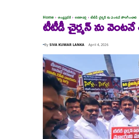
Home
ఆంధ్రప్రదేశ్
అనకాపల్లి
టీటీడీ చైర్మన్ ను వెంటనే తొలగించాలి
టీటీడీ చైర్మన్ ను వెంటన
By
SIVA KUMAR LANKA
April 4, 2026