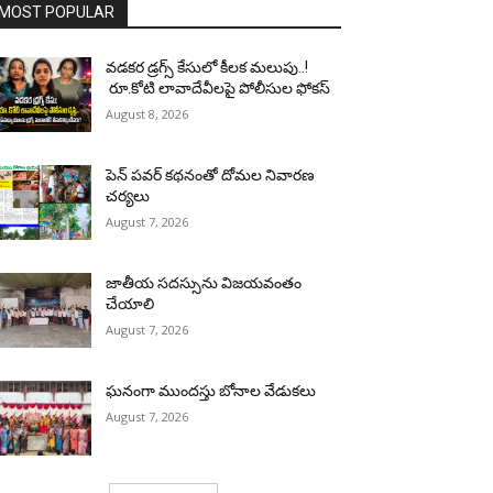
MOST POPULAR
వడకర డ్రగ్స్ కేసులో కీలక మలుపు..!
రూ.కోటి లావాదేవీలపై పోలీసుల ఫోకస్‌
August 8, 2026
పెన్ పవర్ కథనంతో దోమల నివారణ
చర్యలు
August 7, 2026
జాతీయ సదస్సును విజయవంతం
చేయాలి
August 7, 2026
ఘనంగా ముందస్తు బోనాల వేడుకలు
August 7, 2026