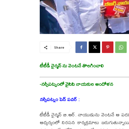
Share
టీటీడీ చైర్మన్ ను వెంటనే తొలగించాలి
-నర్సీపట్నంలో వైసిపి నాయకుల ఆందోళన
నర్సీపట్నం పెన్ పవర్ :
టీటీడీ చైర్మన్ బి.ఆర్. నాయుడును వెంటనే ఆ పదవి ను
ఆధ్వర్యంలో నిరసన కార్యక్రమాలు జరుగుతున్నాయి.