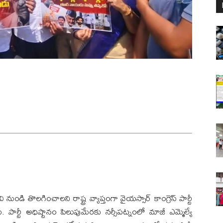
ండి తొలగించాలని రాష్ట్ర వ్యాప్తంగా వైయస్సార్ కాంగ్రెస్ పార్టీ
 పార్టీ అధిష్టానం పిలుపుమేరకు నర్సీపట్నంలో మాజీ ఎమ్మెల్యే