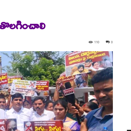
ే తొలగించాలి
110
0