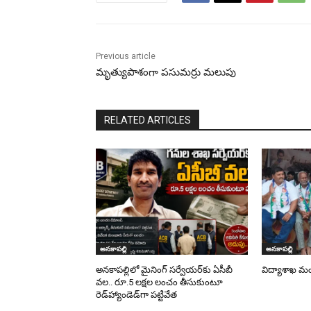
Previous article
మృత్యుపాశంగా పసుమర్రు మలుపు
RELATED ARTICLES
అనకాపల్లి
అనకాపల్లి
అనకాపల్లిలో మైనింగ్ సర్వేయర్‌కు ఏసీబీ
విద్యాశాఖ మం
వల.. రూ.5 లక్షల లంచం తీసుకుంటూ
రెడ్‌హ్యాండెడ్‌గా పట్టివేత