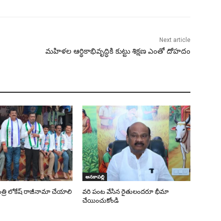
Next article
మహిళల ఆర్థికాభివృద్ధికి కుట్టు శిక్షణ ఎంతో దోహదం
అనకాపల్లి
త్రి లోకేష్ రాజీనామా చేయాలి
వరి పంట వేసిన రైతులందరూ భీమా
చేయించుకోండి