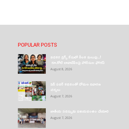
POPULAR POSTS
వడకర డ్రగ్స్ కేసులో కీలక మలుపు..!
రూ.కోటి లావాదేవీలపై పోలీసుల ఫోకస్‌
August 8, 2026
పెన్ పవర్ కథనంతో దోమల నివారణ
చర్యలు
August 7, 2026
జాతీయ సదస్సును విజయవంతం చేయాలి
August 7, 2026