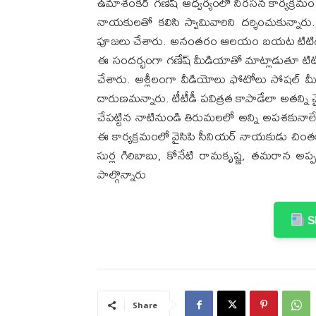
ఉమాశంకర్ గణేష్ ఆధ్వర్యంలో నిరసన కార్యక్రమం జ
నాయకులతో కలిసి స్వామివారిని దర్శించుకున్నారు
పూజలు చేశారు. అనంతరం ఆలయం బయట టిటిడి చైర్మన్ 
ఈ సందర్భంగా గణేష్ మీడియాతో మాట్లాడుతూ టిటి
చేశారు. అశ్లీలంగా వీడియోలు ఫోటోలు సోషల్ మ
దారుణమన్నారు. టీటీడీ పవిత్రత కాపాడేలా అతన్ని
చేపట్టిన నాటినుండి తిరుమలలో అన్ని అపశకునాలే
ఈ కార్యక్రమంలో వైసిపి సీనియర్ నాయకుడు చింతకాయ
సుర్ల గిరిబాబు, కోనేటి రామకృష్ణ, తమరాన అప్
పాల్గొన్నారు
Sh
Share