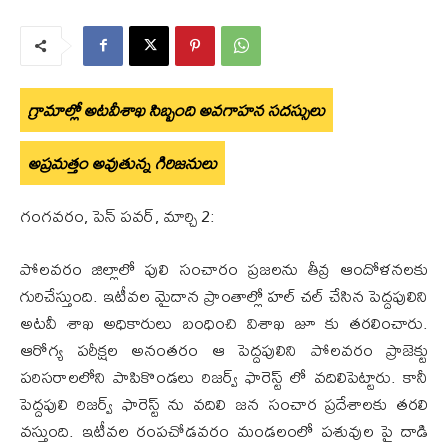
గ్రామాల్లో అటవీశాఖ సిబ్బంది అవగాహన సదస్సులు
అప్రమత్తం అవుతున్న గిరిజనులు
గంగవరం, పెన్ పవర్, మార్చి 2:
పోలవరం జిల్లాలో పులి సంచారం ప్రజలను తీవ్ర ఆందోళనలకు
గురిచేస్తుంది. ఇటీవల మైదాన ప్రాంతాల్లో హల్ చల్ చేసిన పెద్దపులిని
అటవీ శాఖ అధికారులు బంధించి విశాఖ జూ కు తరలించారు.
ఆరోగ్య పరీక్షల అనంతరం ఆ పెద్దపులిని పోలవరం ప్రాజెక్టు
పరిసరాలలోని పాపికొండలు రిజర్వ్ ఫారెస్ట్ లో వదిలిపెట్టారు. కానీ
పెద్దపులి రిజర్వ్ ఫారెస్ట్ ను వదిలి జన సంచార ప్రదేశాలకు తరలి
వస్తుంది. ఇటీవల రంపచోడవరం మండలంలో పశువుల పై దాడి