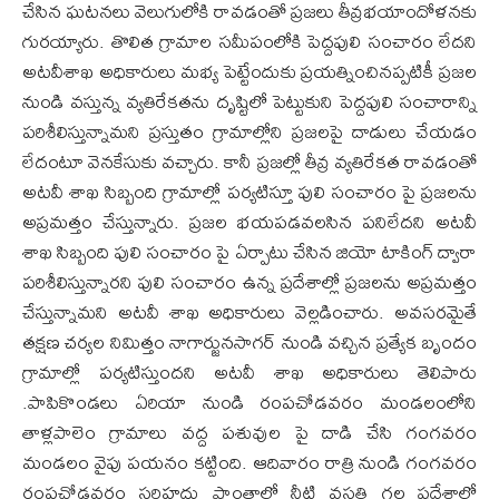
చేసిన ఘటనలు వెలుగులోకి రావడంతో ప్రజలు తీవ్రభయాందోళనకు
గురయ్యారు. తొలిత గ్రామాల సమీపంలోకి పెద్దపులి సంచారం లేదని
అటవీశాఖ అధికారులు మభ్య పెట్టేందుకు ప్రయత్నించినప్పటికీ ప్రజల
నుండి వస్తున్న వ్యతిరేకతను దృష్టిలో పెట్టుకుని పెద్దపులి సంచారాన్ని
పరిశీలిస్తున్నామని ప్రస్తుతం గ్రామాల్లోని ప్రజలపై దాడులు చేయడం
లేదంటూ వెనకేసుకు వచ్చారు. కానీ ప్రజల్లో తీవ్ర వ్యతిరేకత రావడంతో
అటవీ శాఖ సిబ్బంది గ్రామాల్లో పర్యటిస్తూ పులి సంచారం పై ప్రజలను
అప్రమత్తం చేస్తున్నారు. ప్రజల భయపడవలసిన పనిలేదని అటవీ
శాఖ సిబ్బంది పులి సంచారం పై ఏర్పాటు చేసిన జియో టాకింగ్ ద్వారా
పరిశీలిస్తున్నారని పులి సంచారం ఉన్న ప్రదేశాల్లో ప్రజలను అప్రమత్తం
చేస్తున్నామని అటవీ శాఖ అధికారులు వెల్లడించారు. అవసరమైతే
తక్షణ చర్యల నిమిత్తం నాగార్జునసాగర్ నుండి వచ్చిన ప్రత్యేక బృందం
గ్రామాల్లో పర్యటిస్తుందని అటవీ శాఖ అధికారులు తెలిపారు
.పాపికొండలు ఏరియా నుండి రంపచోడవరం మండలంలోని
తాళ్లపాలెం గ్రామాలు వద్ద పశువుల పై దాడి చేసి గంగవరం
మండలం వైపు పయనం కట్టింది. ఆదివారం రాత్రి నుండి గంగవరం
రంపచోడవరం సరిహద్దు ప్రాంతాల్లో నీటి వసతి గల ప్రదేశాల్లో