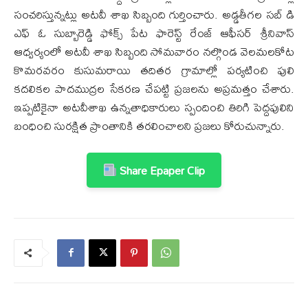
సంచరిస్తున్నట్లు అటవీ శాఖ సిబ్బంది గుర్తించారు. అడ్డతీగల సబ్ డి
ఎఫ్ ఓ సుబ్బారెడ్డి ఫోక్స్ పేట ఫారెస్ట్ రేంజ్ ఆఫీసర్ శ్రీనివాస్
ఆధ్వర్యంలో అటవీ శాఖ సిబ్బంది సోమవారం నల్గొండ వెలమలకోట
కొమరవరం కుసుమరాయి తదితర గ్రామాల్లో పర్యటించి పులి
కదలికల పాదముద్రల సేకరణ చేపట్టి ప్రజలను అప్రమత్తం చేశారు.
ఇప్పటికైనా అటవీశాఖ ఉన్నతాధికారులు స్పందించి తిరిగి పెద్దపులిని
బంధించి సురక్షిత ప్రాంతానికి తరలించాలని ప్రజలు కోరుచున్నారు.
Share Epaper Clip