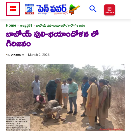
EPAPER
Home
ఆంధ్రప్రదేశ్
బాబోయ్ పులి-భయాందోళన లో గిరిజనం
బాబోయ్ పులి-భయాందోళన లో
గిరిజనం
March 2, 2026
By
D Ratnam