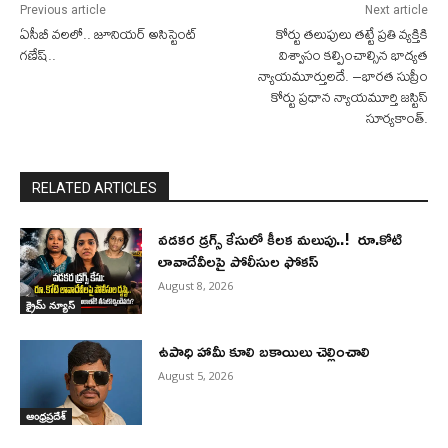
Previous article
Next article
ఏసీబీ వలలో.. జూనియర్ అసిస్టెంట్
కోర్టు తలుపులు తట్టే ప్రతి వ్యక్తికి
గణేష్..
విశ్వాసం కల్పించాల్సిన భాద్యత
న్యాయమూర్తులదే. –భారత సుప్రీం
కోర్టు ప్రధాన న్యాయమూర్తి జస్టిస్
సూర్యకాంత్.
RELATED ARTICLES
వడకర డ్రగ్స్ కేసులో కీలక మలుపు..! రూ.కోటి
లావాదేవీలపై పోలీసుల ఫోకస్‌
August 8, 2026
క్రైమ్ న్యూస్
ఉపాధి హామీ కూలి బకాయిలు చెల్లించాలి
August 5, 2026
ఆంధ్రప్రదేశ్