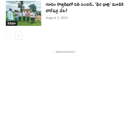
గూడెం కొత్తవీధిలో సినీ సందడి.. ‘ధీర ధాత్రి’ మూవీకి
లొకేషన్ల వేట!
August 5, 2026
సినిమా
- Advertisment -