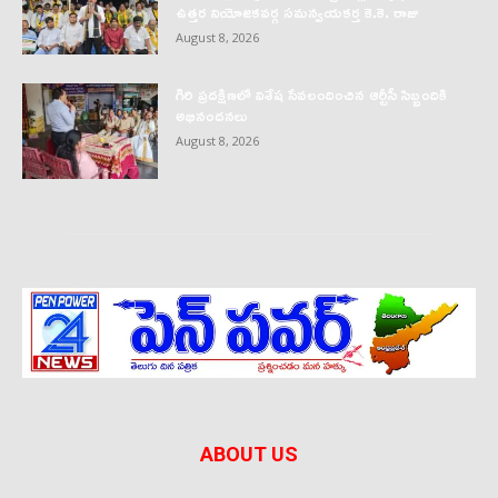
ఉత్తర నియోజకవర్గ సమన్వయకర్త కె.కె. రాజు
August 8, 2026
గిరి ప్రదక్షిణలో విశేష సేవలందించిన ఆర్టీసీ సిబ్బందికి
అభినందనలు
August 8, 2026
ABOUT US