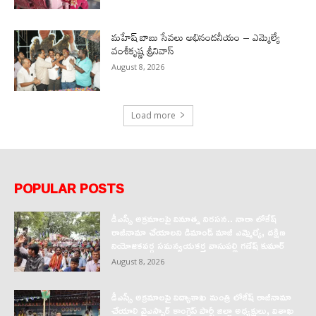
మహేష్ బాబు సేవలు అభినందనీయం – ఎమ్మెల్యే
వంశీకృష్ణ శ్రీనివాస్
August 8, 2026
Load more
POPULAR POSTS
డీఎస్సీ అక్రమాలపై వినూత్న నిరసన.. నారా లోకేష్
రాజీనామా చేయాలని డిమాండ్ మాజీ ఎమ్మెల్యే, దక్షిణ
నియోజకవర్గ సమన్వయకర్త వాసుపల్లి గణేష్ కుమార్
August 8, 2026
డీఎస్సీ అక్రమాలపై విద్యాశాఖ మంత్రి లోకేష్ రాజీనామా
చేయాలి వైఎస్సార్‌ కాంగ్రెస్‌ పార్టీ జిల్లా అధ్యక్షులు, విశాఖ