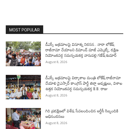
MOST POPULAR
డీఎస్సీ అక్రమాలపై వినూత్న నిరసన.. నారా లోకేష్
రాజీనామా చేయాలని డిమాండ్ మాజీ ఎమ్మెల్యే, దక్షిణ
నియోజకవర్గ సమన్వయకర్త వాసుపల్లి గణేష్ కుమార్
August 8, 2026
డీఎస్సీ అక్రమాలపై విద్యాశాఖ మంత్రి లోకేష్ రాజీనామా
చేయాలి వైఎస్సార్‌ కాంగ్రెస్‌ పార్టీ జిల్లా అధ్యక్షులు, విశాఖ
ఉత్తర నియోజకవర్గ సమన్వయకర్త కె.కె. రాజు
August 8, 2026
గిరి ప్రదక్షిణలో విశేష సేవలందించిన ఆర్టీసీ సిబ్బందికి
అభినందనలు
August 8, 2026