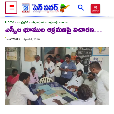
EPAPER
Home
ఆంధ్రప్రదేశ్
ఎస్సీల భూముల ఆక్రమణపై విచారణ...
ఎస్సీల భూముల ఆక్రమణపై విచారణ…
April 4, 2026
By
A YESOBU