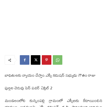
బాధితులకు న్యాయం చేస్తాం.ఎస్సీ కమిషన్ సభ్యుడు గౌతం రాజు
పుల్లల చెరువు పెన్ పవర్ ఏప్రిల్ 2
మండలంలోని కున్నంపల్లి గ్రామంలో ఎస్సీలకు కేటాయించిన
భూముల ఆక్రమణపై ఎస్సీ కమిషన్ దృష్టి సారించింది.బాధితుల