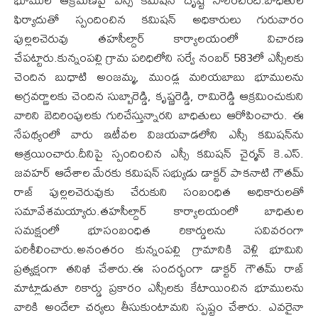
ఫిర్యాదుతో స్పందించిన కమిషన్ అధికారులు గురువారం
పుల్లలచెరువు తహసీల్దార్ కార్యాలయంలో విచారణ
చేపట్టారు.కున్నంపల్లి గ్రామ పరిధిలోని సర్వే నంబర్ 583లో ఎస్సీలకు
చెందిన బుధాటి అంజమ్మ, ముండ్ల మరియబాబు భూములను
అగ్రవర్ణాలకు చెందిన సుబ్బారెడ్డి, కృష్ణరెడ్డి, రామిరెడ్డి ఆక్రమించుకుని
వారిని బెదిరింపులకు గురిచేస్తున్నారని బాధితులు ఆరోపించారు. ఈ
నేపథ్యంలో వారు ఇటీవల విజయవాడలోని ఎస్సీ కమిషన్‌ను
ఆశ్రయించారు.దీనిపై స్పందించిన ఎస్సీ కమిషన్ చైర్మన్ కె.ఎస్.
జవహర్ ఆదేశాల మేరకు కమిషన్ సభ్యుడు డాక్టర్ పాకనాటి గౌతమ్
రాజ్ పుల్లలచెరువుకు చేరుకుని సంబంధిత అధికారులతో
సమావేశమయ్యారు.తహసీల్దార్ కార్యాలయంలో బాధితుల
సమక్షంలో భూసంబంధిత రికార్డులను సవివరంగా
పరిశీలించారు.అనంతరం కున్నంపల్లి గ్రామానికి వెళ్లి భూమిని
ప్రత్యక్షంగా తనిఖీ చేశారు.ఈ సందర్భంగా డాక్టర్ గౌతమ్ రాజ్
మాట్లాడుతూ రికార్డు ప్రకారం ఎస్సీలకు కేటాయించిన భూములను
వారికి అందేలా చర్యలు తీసుకుంటామని స్పష్టం చేశారు. ఎవరైనా