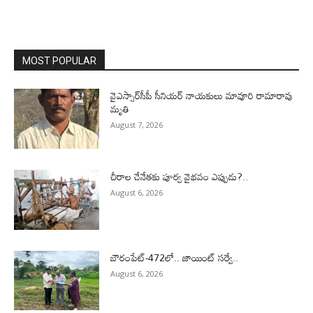
MOST POPULAR
వైఎస్సార్‌సీపీ సీనియర్ నాయకులు మావూరి రామారావు
మృతి
August 7, 2026
చీరాల చేనేతకు పూర్వ వైభవం ఎప్పుడు?..
August 6, 2026
బౌరంపేట్-472లో.. జాయింట్ సర్వే..
August 6, 2026