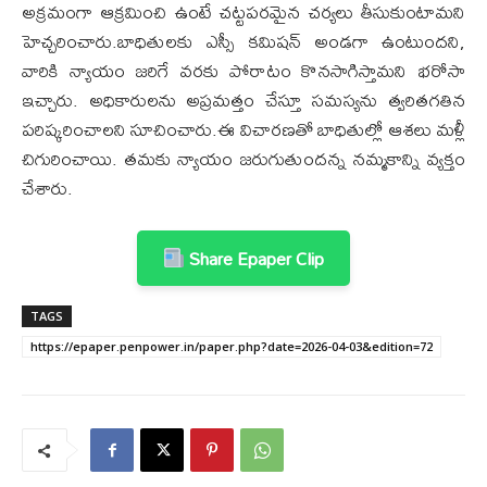
అక్రమంగా ఆక్రమించి ఉంటే చట్టపరమైన చర్యలు తీసుకుంటామని
హెచ్చరించారు.బాధితులకు ఎస్సీ కమిషన్ అండగా ఉంటుందని,
వారికి న్యాయం జరిగే వరకు పోరాటం కొనసాగిస్తామని భరోసా
ఇచ్చారు. అధికారులను అప్రమత్తం చేస్తూ సమస్యను త్వరితగతిన
పరిష్కరించాలని సూచించారు.ఈ విచారణతో బాధితుల్లో ఆశలు మళ్లీ
చిగురించాయి. తమకు న్యాయం జరుగుతుందన్న నమ్మకాన్ని వ్యక్తం
చేశారు.
Share Epaper Clip
TAGS
https://epaper.penpower.in/paper.php?date=2026-04-03&edition=72