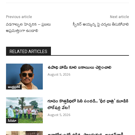
Previous article
Next article
వడగాల్పుల హెచ్చరిక – ప్రజలు
స్పీకర్ అయ్యన్న పై చర్యలు తీసుకోవాలి
అప్రమత్తంగా ఉండాలి
RELATED ARTICLES
ఉపాధి హామీ కూలి బకాయిలు చెల్లించాలి
August 5, 2026
ఆంధ్రప్రదేశ్
గూడెం కొత్తవీధిలో సినీ సందడి.. ‘ధీర ధాత్రి’ మూవీకి
లొకేషన్ల వేట!
August 5, 2026
సినిమా
అనారోగ్యంతో చికిత్స పొందుతున్న అంగన్‌వాడీ