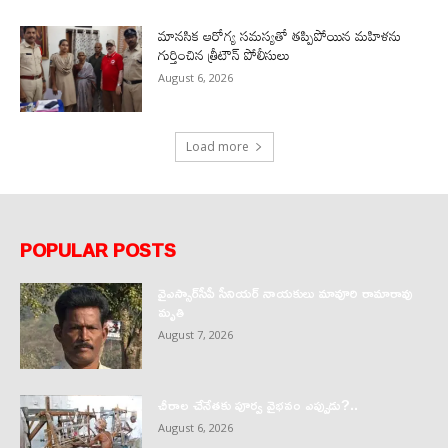
మానసిక ఆరోగ్య సమస్యతో తప్పిపోయిన మహిళను
గుర్తించిన త్రీటౌన్ పోలీసులు
August 6, 2026
Load more
POPULAR POSTS
వైఎస్సార్‌సీపీ సీనియర్ నాయకులు మావూరి రామారావు
మృతి
August 7, 2026
చీరాల చేనేతకు పూర్వ వైభవం ఎప్పుడు?..
August 6, 2026