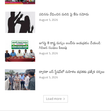
వదినను వేధించిన మరిది పై కేసు నమోదు
August 5, 2026
ఆగస్టు 8 రాష్ట్ర మన్యం బంద్‌ను జయప్రదం చేయండి:
గిరిజన సంఘం పిలుపు
August 5, 2026
ద్వారకా బస్ స్టేషన్‌లో మహిళల భద్రతకు ప్రత్యేక చర్యలు
August 5, 2026
Load more