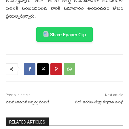
అందిస్తున్నారు. ఇతని ఆధార్ కార్డు అందుబాటులో ఉండటంతో
ఇతనికి సంబంధించిన వారికి సమాచారం అందించడం కోసం
ప్రయత్నిస్తున్నారు.
Share Epaper Clip
Previous article
Next article
వేకువ జామునే పెన్షన్లు పంపిణీ..
పదో తరగతి పరీక్షా కేంద్రాల తనిఖీ
RELATED ARTICLES