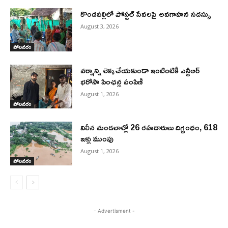
కొండపల్లిలో పోస్టల్ సేవలపై అవగాహన సదస్సు
August 3, 2026
పోలవరం
వర్షాన్ని లెక్కచేయకుండా ఇంటింటికీ ఎన్టీఆర్
భరోసా పింఛన్ల పంపిణీ
August 1, 2026
పోలవరం
విలీన మండలాల్లో 26 రహదారులు దిగ్బంధం, 618
ఇళ్లు ముంపు
August 1, 2026
పోలవరం
- Advertisment -