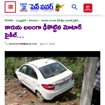
EPAPER
Home
ఆంధ్రప్రదేశ్
పోలవరం
కారును బలంగా ఢీకొట్టిన మోటార్ సైకిల్...
కారును బలంగా ఢీకొట్టిన మోటార్
సైకిల్…
April 1, 2026
By
starsrinu1899@gmail.com