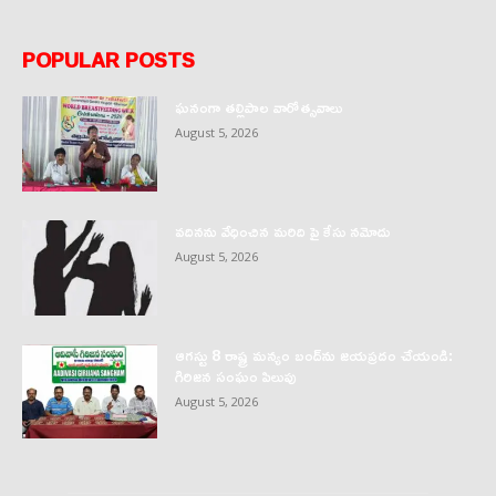
POPULAR POSTS
ఘనంగా తల్లిపాల వారోత్సవాలు
August 5, 2026
వదినను వేధించిన మరిది పై కేసు నమోదు
August 5, 2026
ఆగస్టు 8 రాష్ట్ర మన్యం బంద్‌ను జయప్రదం చేయండి:
గిరిజన సంఘం పిలుపు
August 5, 2026