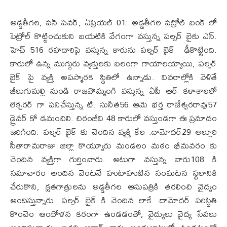
అడ్డతీగల, పెన్ పవర్, ఏప్రియల్ 01: అడ్డతీగల పెట్రోల్ బంక్ లో
పెట్రోల్ కొట్టించుకుని బయటికి వేగంగా వస్తున్న పల్సర్ బైకు ఎన్.
హెచ్ 516 రహదారిపై వస్తున్న కారును పల్సర్ బైక్ ఢీకొట్టింది.
కారులో ఉన్న ముగ్గురు వ్యక్తులకు బలంగా గాయాలయ్యాయి, పల్సర్
బైక్ పై వ్యక్తి అపస్మారక స్థితిలో ఉన్నాడు. వివరాల్లోకి వెళితే
జీలుగుమల్లి నుండి రాజవొమ్మంగి వస్తున్న ఏపీ ఆర్ కళాశాలలో
లెక్చరర్ గా పనిచేస్తున్న టి. సునీత56 ఆమె భర్త రాజేశ్వరరావు57
డ్రైవర్ కో డమంచిలి. చిరంజీవి 48 కారులో వస్తుండగా ఈ ప్రమాదం
జరిగింది. పల్సర్ బైక్ కు చెందిన వ్యక్తి కేల .దామోదర్29 అల్లూరి
సీతారామరాజు జిల్లా కొయ్యూరు మండలం మఠం భీమవరం కు
చెందిన వ్యక్తిగా గుర్తించారు. అటుగా వస్తున్న వారు108 కి
సమాచారం అందిన వెంటనే హుటాహుటిన సంఘటన స్థలానికి
చేరుకొని, క్షతగాత్రులను అడ్డతీగల ఆసుపత్రికి తరలించి వైద్యం
అందిస్తున్నారు. పల్సర్ బైక్ కి చెందిన లాకే .దామోదర్ పరిస్థితి
కొంచెం ఆందోళన కరంగా ఉండడంతో, వైద్యులు వైద్య సేవలు