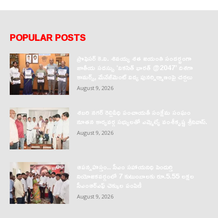
POPULAR POSTS
ప్రొఫెసర్‌ కె.వి. శివయ్య శత జయంతి సందర్భంగా
జాతీయ సదస్సు ‘వికసిత్‌ భారత్‌ @2047’ దిశగా
కామర్స్‌, మేనేజ్‌మెంట్‌ విద్య పునర్నిర్మాణంపై చర్చలు
August 9, 2026
శబరి నగర్ రెల్లివీధి పంచాయతీ సంక్షేమ సంఘం
నూతన కార్యవర్గ సభ్యులతో ఎమ్మెల్యే వంశీకృష్ణ శ్రీనివాస్.
August 9, 2026
ఆపన్నహస్తం.. సీఎం సహాయనిధి పెందుర్తి
నియోజకవర్గంలో 7 కుటుంబాలకు రూ.5.55 లక్షల
సీఎంఆర్‌ఎఫ్ చెక్కుల పంపిణీ
August 9, 2026