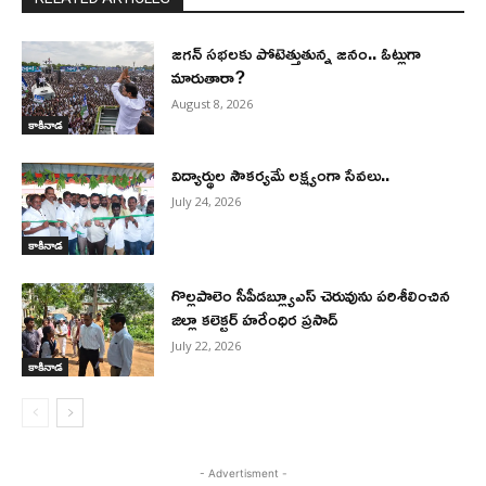
జగన్ సభలకు పోటెత్తుతున్న జనం.. ఓట్లుగా
మారుతారా?
August 8, 2026
కాకినాడ
విద్యార్థుల సౌకర్యమే లక్ష్యంగా సేవలు..
July 24, 2026
కాకినాడ
గొల్లపాలెం సీపీడబ్ల్యూఎస్‌ చెరువును పరిశీలించిన
జిల్లా కలెక్టర్ హరేంధిర ప్రసాద్
July 22, 2026
కాకినాడ
- Advertisment -