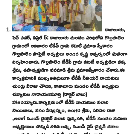
కాజులూరు,
పెన్ పవర్, ఏప్రిల్ 5: కాజులూరు మండల పరిధిలోని గొల్లపాలెం
గ్రామంలో ఆదివారం టీడీపీ గ్రామ కమిటీ ప్రమాణ స్వీకారం
గొల్లపాలెం సొసైటీ అధ్యక్షులు అంగర కృష్ణ ఆధ్వర్యంలో ఘనంగా
నిర్వహించారు. గొల్లపాలెం టీడీపీ గ్రామ కమిటీ అధ్యక్షుడిగా నక్క
శ్రీను, ఉపాధ్యక్షుడిగా వనమాడి శ్రీను ప్రమాణస్వీకారం చేశారు.ఈ
కార్యక్రమానికి ముఖ్యఅతిథులుగా టీడీపీ సీనియర్ నాయకులు
చుండ్రు వీరాజు చౌదరి, కాజులూరు మండల టీడీపీ అధ్యక్షులు
చవ్వాకుల నారాయణమూర్తి (డాక్టర్ బాబు)
హాజరయ్యారు.కార్యక్రమంలో టీడీపీ నాయకులు సలాది
సాయిబాబు, వనం వీరబ్రహ్మం, అంగర శ్రీను, పలివెల రాజు
,అలాగే ఏఎంసీ డైరెక్టర్ సలాది పుష్పవతి, టీడీపీ మండల మహిళా
అధ్యక్షురాలు బొమ్మిడి సోమలమ్మ, ఏఎంసీ వైస్ చైర్మన్ దడాల