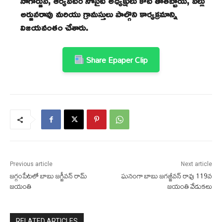
నాగార్జున, ఆర్యవటం సొసైటీ అధ్యక్షులు కోట తాతబ్బాయి, వల్లు
అర్జునరావు మరియు గ్రామస్తులు పాల్గొని కార్యక్రమాన్ని
విజయవంతం చేశారు.
Share Epaper Clip
Previous article
Next article
జగ్గంపేటలో బాబు జగ్జీవన్ రామ్
ఘనంగా బాబు జగజ్జీవన్ రావు 119వ
జయంతి
జయంతి వేడుకలు
RELATED ARTICLES