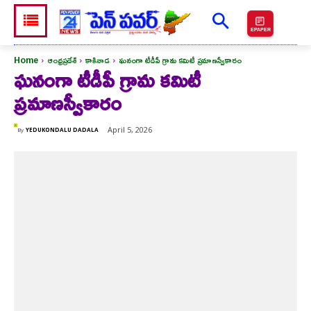
EPAPER
Home
ఆంధ్రప్రదేశ్
కాకినాడ
ఘనంగా టీడీపీ గ్రామ కమిటీ ప్రమాణస్వీకారం
ఘనంగా టీడీపీ గ్రామ కమిటీ
ప్రమాణస్వీకారం
April 5, 2026
By
YEDUKONDALU DADALA