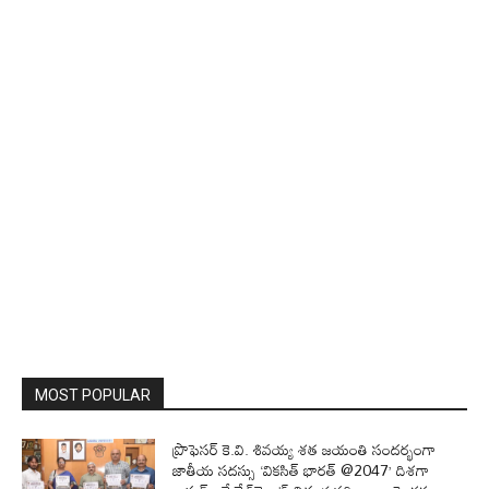
MOST POPULAR
ప్రొఫెసర్‌ కె.వి. శివయ్య శత జయంతి సందర్భంగా
జాతీయ సదస్సు ‘వికసిత్‌ భారత్‌ @2047’ దిశగా