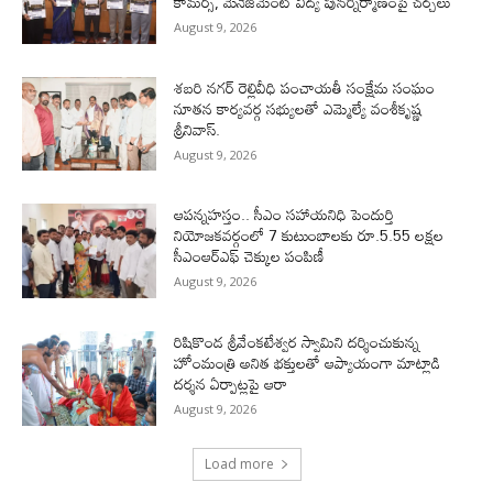
కామర్స్‌, మేనేజ్‌మెంట్‌ విద్య పునర్నిర్మాణంపై చర్చలు
August 9, 2026
శబరి నగర్ రెల్లివీధి పంచాయతీ సంక్షేమ సంఘం
నూతన కార్యవర్గ సభ్యులతో ఎమ్మెల్యే వంశీకృష్ణ
శ్రీనివాస్.
August 9, 2026
ఆపన్నహస్తం.. సీఎం సహాయనిధి పెందుర్తి
నియోజకవర్గంలో 7 కుటుంబాలకు రూ.5.55 లక్షల
సీఎంఆర్‌ఎఫ్ చెక్కుల పంపిణీ
August 9, 2026
రిషికొండ శ్రీవేంకటేశ్వర స్వామిని దర్శించుకున్న
హోంమంత్రి అనిత భక్తులతో ఆప్యాయంగా మాట్లాడి
దర్శన ఏర్పాట్లపై ఆరా
August 9, 2026
Load more