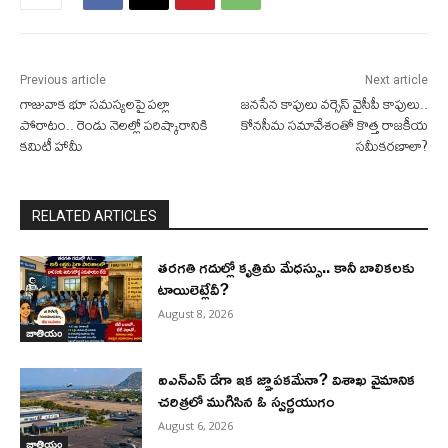
Previous article
Next article
గాజువాక భూ సమస్యలపై పల్లా
జనసేన కాపులు వర్సెస్ వైసీపీ కాపులు..
పోరాటం.. రెండు నెలల్లో పరిష్కారానికి
కోనసీమ సమావేశంతో కొత్త రాజకీయ
కమిటీ హామీ
సమీకరణాలా?
RELATED ARTICLES
తరగతి గదుల్లో కృత్రిమ మేధస్సు.. కానీ బాలికలకు
టాయిలెట్లేవీ?
August 8, 2026
జాతియం
ఐఎన్‌ఎస్ డేగా ఇక జ్ఞాపకమేనా? విశాఖ వైమానిక
చరిత్రలో ముగిసిన ఓ స్వర్ణయుగం
August 6, 2026
జాతియం