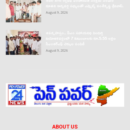
శబరి నగర్ రెల్లివీధి పంచాయతీ సంక్షేమ సంఘం
నూతన కార్యవర్గ సభ్యులతో ఎమ్మెల్యే వంశీకృష్ణ శ్రీనివాస్.
August 9, 2026
ఆపన్నహస్తం.. సీఎం సహాయనిధి పెందుర్తి
నియోజకవర్గంలో 7 కుటుంబాలకు రూ.5.55 లక్షల
సీఎంఆర్‌ఎఫ్ చెక్కుల పంపిణీ
August 9, 2026
ABOUT US