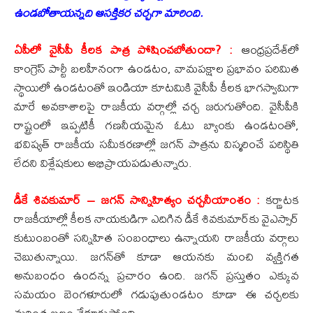
ఉండబోతాయన్నది ఆసక్తికర చర్చగా మారింది.
ఏపీలో వైసీపీ కీలక పాత్ర పోషించబోతుందా? :
ఆంధ్రప్రదేశ్‌లో
కాంగ్రెస్ పార్టీ బలహీనంగా ఉండటం, వామపక్షాల ప్రభావం పరిమిత
స్థాయిలో ఉండటంతో ఇండియా కూటమికి వైసీపీ కీలక భాగస్వామిగా
మారే అవకాశాలపై రాజకీయ వర్గాల్లో చర్చ జరుగుతోంది. వైసీపీకి
రాష్ట్రంలో ఇప్పటికీ గణనీయమైన ఓటు బ్యాంకు ఉండటంతో,
భవిష్యత్ రాజకీయ సమీకరణాల్లో జగన్ పాత్రను విస్మరించే పరిస్థితి
లేదని విశ్లేషకులు అభిప్రాయపడుతున్నారు.
డీకే శివకుమార్ – జగన్ సాన్నిహిత్యం చర్చనీయాంశం :
కర్ణాటక
రాజకీయాల్లో కీలక నాయకుడిగా ఎదిగిన డీకే శివకుమార్‌కు వైఎస్సార్
కుటుంబంతో సన్నిహిత సంబంధాలు ఉన్నాయని రాజకీయ వర్గాలు
చెబుతున్నాయి. జగన్‌తో కూడా ఆయనకు మంచి వ్యక్తిగత
అనుబంధం ఉందన్న ప్రచారం ఉంది. జగన్ ప్రస్తుతం ఎక్కువ
సమయం బెంగళూరులో గడుపుతుండటం కూడా ఈ చర్చలకు
మరింత బలం చేకూరుస్తోంది.