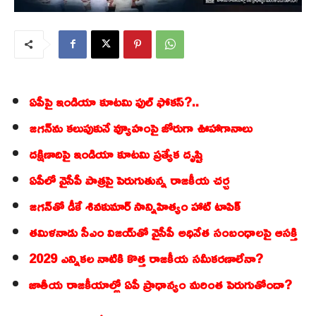
ఏపీపై ఇండియా కూటమి ఫుల్ ఫోకస్?..
జగన్‌ను కలుపుకునే వ్యూహంపై జోరుగా ఊహాగానాలు
దక్షిణాదిపై ఇండియా కూటమి ప్రత్యేక దృష్టి
ఏపీలో వైసీపీ పాత్రపై పెరుగుతున్న రాజకీయ చర్చ
జగన్‌తో డీకే శివకుమార్ సాన్నిహిత్యం హాట్ టాపిక్
తమిళనాడు సీఎం విజయ్‌తో వైసీపీ అధినేత సంబంధాలపై ఆసక్తి
2029 ఎన్నికల నాటికి కొత్త రాజకీయ సమీకరణాలేనా?
జాతీయ రాజకీయాల్లో ఏపీ ప్రాధాన్యం మరింత పెరుగుతోందా?