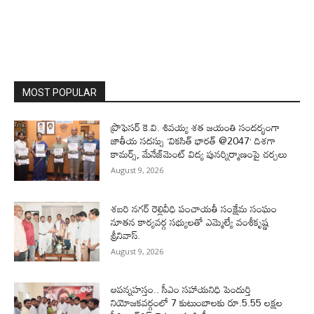
MOST POPULAR
ప్రొఫెసర్‌ కె.వి. శివయ్య శత జయంతి సందర్భంగా
జాతీయ సదస్సు ‘వికసిత్‌ భారత్‌ @2047’ దిశగా
కామర్స్‌, మేనేజ్‌మెంట్‌ విద్య పునర్నిర్మాణంపై చర్చలు
August 9, 2026
శబరి నగర్ రెల్లివీధి పంచాయతీ సంక్షేమ సంఘం
నూతన కార్యవర్గ సభ్యులతో ఎమ్మెల్యే వంశీకృష్ణ
శ్రీనివాస్.
August 9, 2026
ఆపన్నహస్తం.. సీఎం సహాయనిధి పెందుర్తి
నియోజకవర్గంలో 7 కుటుంబాలకు రూ.5.55 లక్షల