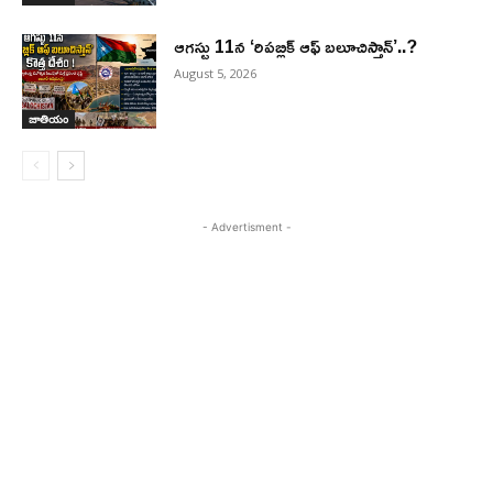
ఆగస్టు 11న ‘రిపబ్లిక్ ఆఫ్ బలూచిస్తాన్’..?
August 5, 2026
జాతియం
- Advertisment -