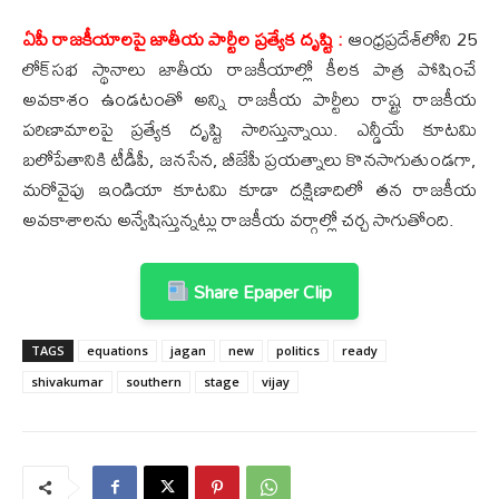
ఏపీ రాజకీయాలపై జాతీయ పార్టీల ప్రత్యేక దృష్టి :
ఆంధ్రప్రదేశ్‌లోని 25
లోక్‌సభ స్థానాలు జాతీయ రాజకీయాల్లో కీలక పాత్ర పోషించే
అవకాశం ఉండటంతో అన్ని రాజకీయ పార్టీలు రాష్ట్ర రాజకీయ
పరిణామాలపై ప్రత్యేక దృష్టి సారిస్తున్నాయి. ఎన్డీయే కూటమి
బలోపేతానికి టీడీపీ, జనసేన, బీజేపీ ప్రయత్నాలు కొనసాగుతుండగా,
మరోవైపు ఇండియా కూటమి కూడా దక్షిణాదిలో తన రాజకీయ
అవకాశాలను అన్వేషిస్తున్నట్లు రాజకీయ వర్గాల్లో చర్చ సాగుతోంది.
Share Epaper Clip
TAGS
equations
jagan
new
politics
ready
shivakumar
southern
stage
vijay