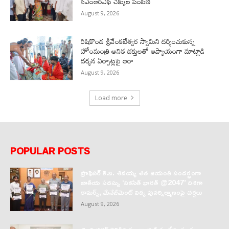
సీఎంఆర్‌ఎఫ్ చెక్కుల పంపిణీ
August 9, 2026
రిషికొండ శ్రీవేంకటేశ్వర స్వామిని దర్శించుకున్న
హోంమంత్రి అనిత భక్తులతో ఆప్యాయంగా మాట్లాడి
దర్శన ఏర్పాట్లపై ఆరా
August 9, 2026
Load more
POPULAR POSTS
ప్రొఫెసర్‌ కె.వి. శివయ్య శత జయంతి సందర్భంగా
జాతీయ సదస్సు ‘వికసిత్‌ భారత్‌ @2047’ దిశగా
కామర్స్‌, మేనేజ్‌మెంట్‌ విద్య పునర్నిర్మాణంపై చర్చలు
August 9, 2026