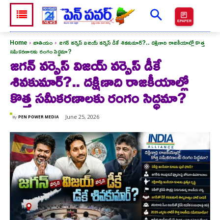
EPAPER
Home
జాతియం
జగన్ వర్సెస్ విజయ్ వర్సెస్ డీకే శివకుమార్?.. దక్షిణాది రాజకీయాల్లో కొత్త
సమీకరణాలకు రంగం సిద్ధమా?
జగన్ వర్సెస్ విజయ్ వర్సెస్ డీకే
శివకుమార్?.. దక్షిణాది రాజకీయాల్లో
కొత్త సమీకరణాలకు రంగం సిద్ధమా?
June 25, 2026
By
PEN POWER MEDIA