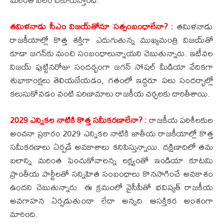
తమిళనాడు సీఎం విజయ్‌తోనూ సత్సంబంధాలేనా? :
తమిళనాడు
రాజకీయాల్లో కొత్త శక్తిగా ఎదుగుతున్న ముఖ్యమంత్రి విజయ్‌తో
కూడా జగన్‌కు మంచి సంబంధాలున్నాయని చెబుతున్నారు. ఇటీవల
విజయ్ పుట్టినరోజు సందర్భంగా జగన్ సోషల్ మీడియా వేదికగా
శుభాకాంక్షలు తెలియజేయడం, గతంలో ఇద్దరూ పలు సందర్భాల్లో
కలుసుకోవడం వంటి పరిణామాలు రాజకీయ చర్చలకు దారితీశాయి.
2029 ఎన్నికల నాటికి కొత్త సమీకరణాలేనా? :
రాజకీయ పరిశీలకుల
అంచనా ప్రకారం 2029 ఎన్నికల నాటికి జాతీయ రాజకీయాల్లో కొత్త
సమీకరణాలు ఏర్పడే అవకాశాలు కనిపిస్తున్నాయి. దక్షిణాదిలో తమ
బలాన్ని మరింత పెంచుకోవాలన్న లక్ష్యంతో ఇండియా కూటమి
ప్రాంతీయ పార్టీలతో సన్నిహిత సంబంధాలు కొనసాగించే అవకాశం
ఉందని చెబుతున్నారు. ఈ క్రమంలో వైసీపీతో భవిష్యత్ రాజకీయ
అవగాహన ఏర్పడుతుందా లేదా అన్నది ఆసక్తికర అంశంగా
మారింది.