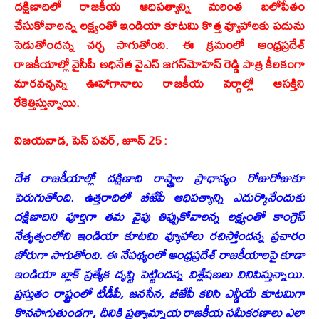
దక్షిణాదిలో రాజకీయ ఆధిపత్యాన్ని మరింత బలోపేతం
చేసుకోవాలన్న లక్ష్యంతో ఇండియా కూటమి కొత్త వ్యూహాలకు పదును
పెడుతోందన్న చర్చ సాగుతోంది. ఈ క్రమంలో ఆంధ్రప్రదేశ్
రాజకీయాల్లో వైసీపీ అధినేత వైఎస్ జగన్‌మోహన్ రెడ్డి పాత్ర కీలకంగా
మారవచ్చన్న ఊహాగానాలు రాజకీయ వర్గాల్లో ఆసక్తిని
రేకెత్తిస్తున్నాయి.
విజయవాడ, పెన్ పవర్, జూన్ 25 :
దేశ రాజకీయాల్లో దక్షిణాది రాష్ట్రాల ప్రాధాన్యం రోజురోజుకూ
పెరుగుతోంది. ఉత్తరాదిలో బీజేపీ ఆధిపత్యాన్ని ఎదుర్కొనేందుకు
దక్షిణాదిని పూర్తిగా తమ వైపు తిప్పుకోవాలన్న లక్ష్యంతో కాంగ్రెస్
నేతృత్వంలోని ఇండియా కూటమి వ్యూహాలు రచిస్తోందన్న ప్రచారం
జోరుగా సాగుతోంది. ఈ నేపథ్యంలో ఆంధ్రప్రదేశ్ రాజకీయాలపై కూడా
ఇండియా బ్లాక్ ప్రత్యేక దృష్టి పెట్టిందన్న విశ్లేషణలు వినిపిస్తున్నాయి.
ప్రస్తుతం రాష్ట్రంలో టీడీపీ, జనసేన, బీజేపీ కలిసి ఎన్డీయే కూటమిగా
కొనసాగుతుండగా, దీనికి ప్రత్యామ్నాయ రాజకీయ సమీకరణాలు ఎలా