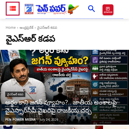
EPAPER
Home
ఆంధ్రప్రదేశ్
వైఎస్ఆర్ కడప
వైఎస్ఆర్ కడప
వైఎస్ఆర్ కడప
అర్థం కాని జగన్ వ్యూహం?.. జాతీయ అంశాలపై
వైఎస్సార్‌సీపీ వైఖరిపై రాజకీయ చర్చ
PEN POWER MEDIA
-
July 24, 2026