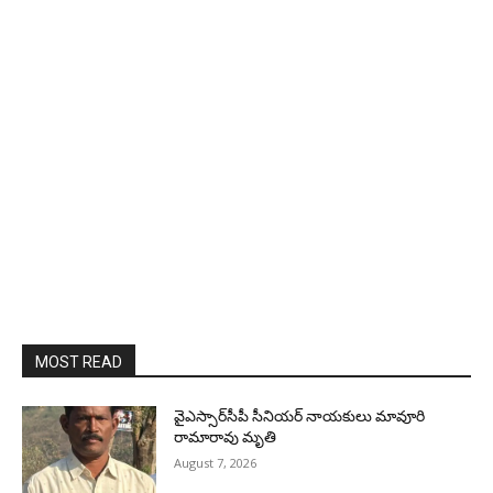
MOST READ
వైఎస్సార్‌సీపీ సీనియర్ నాయకులు మావూరి
రామారావు మృతి
August 7, 2026