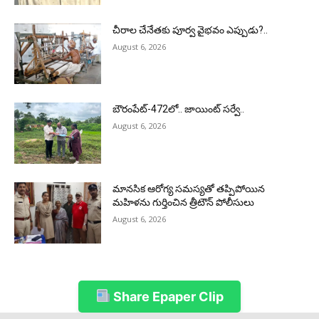
చీరాల చేనేతకు పూర్వ వైభవం ఎప్పుడు?..
August 6, 2026
బౌరంపేట్-472లో.. జాయింట్ సర్వే..
August 6, 2026
మానసిక ఆరోగ్య సమస్యతో తప్పిపోయిన
మహిళను గుర్తించిన త్రీటౌన్ పోలీసులు
August 6, 2026
Share Epaper Clip