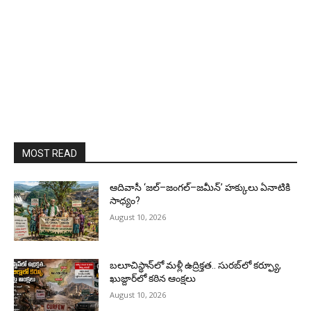
MOST READ
ఆదివాసీ ‘జల్‌–జంగల్‌–జమీన్‌’ హక్కులు ఏనాటికి
సాధ్యం?
August 10, 2026
బలూచిస్థాన్‌లో మళ్లీ ఉద్రిక్తత.. సురబ్‌లో కర్ఫ్యూ,
ఖుజ్దార్‌లో కఠిన ఆంక్షలు
August 10, 2026