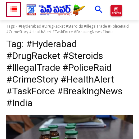
EPAPER
Tags
#Hyderabad #DrugRacket #Steroids #IllegalTrade #PoliceRaid
#CrimeStory #HealthAlert #TaskForce #BreakingNews #India
Tag:
#Hyderabad
#DrugRacket #Steroids
#IllegalTrade #PoliceRaid
#CrimeStory #HealthAlert
#TaskForce #BreakingNews
#India