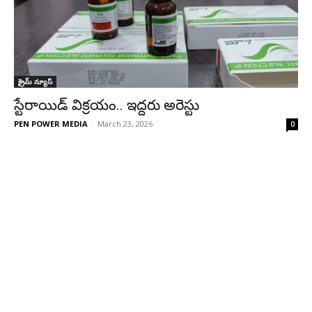
క్రైమ్ న్యూస్
స్టేరాయిడ్ విక్రయం.. ఇద్దరు అరెస్టు
PEN POWER MEDIA
-
March 23, 2026
0