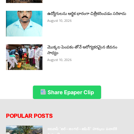
ఉద్యోగులను ఆర్థిక భారంగా చిత్రీకరించడం సరికాదు
August 10, 2026
మొక్కల పెంపకం తోనే ఆరోగ్యకరమైన జీవనం
సాధ్యం
August 10, 2026
Share Epaper Clip
POPULAR POSTS
ఆదివాసీ ‘జల్‌–జంగల్‌–జమీన్‌’ హక్కులు ఏనాటికి