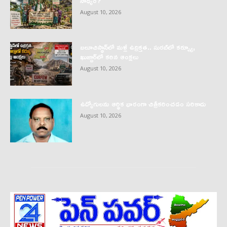
సాధ్యం?
August 10, 2026
బలూచిస్థాన్‌లో మళ్లీ ఉద్రిక్తత.. సురబ్‌లో కర్ఫ్యూ,
ఖుజ్దార్‌లో కఠిన ఆంక్షలు
August 10, 2026
ఉద్యోగులను ఆర్థిక భారంగా చిత్రీకరించడం సరికాదు
August 10, 2026