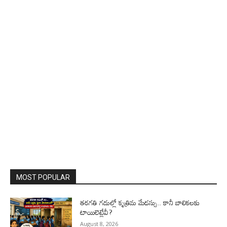
MOST POPULAR
తరగతి గదుల్లో కృత్రిమ మేధస్సు.. కానీ బాలికలకు
టాయిలెట్లేవీ?
August 8, 2026