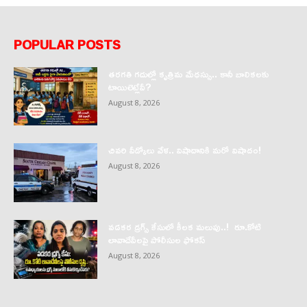
POPULAR POSTS
తరగతి గదుల్లో కృత్రిమ మేధస్సు.. కానీ బాలికలకు
టాయిలెట్లేవీ?
August 8, 2026
చివరి వీడ్కోలు వేళ.. విషాదానికి మరో విషాదం!
August 8, 2026
వడకర డ్రగ్స్ కేసులో కీలక మలుపు..! రూ.కోటి
లావాదేవీలపై పోలీసుల ఫోకస్‌
August 8, 2026