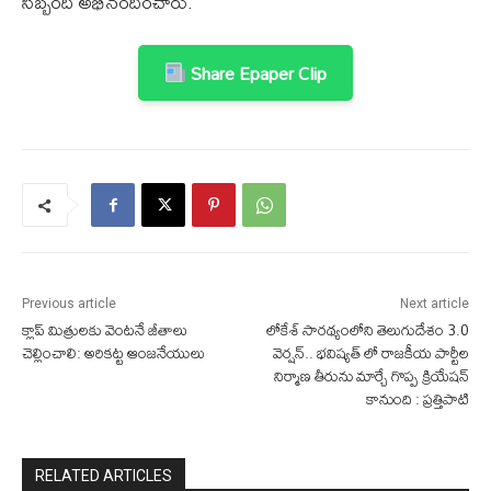
సిబ్బంది అభినందించారు.
Share Epaper Clip
Previous article
Next article
క్లాప్ మిత్రులకు వెంటనే జీతాలు
లోకేశ్ సారథ్యంలోని తెలుగుదేశం 3.0
చెల్లించాలి: అరికట్ట ఆంజనేయులు
వెర్షన్.. భవిష్యత్ లో రాజకీయ పార్టీల
నిర్మాణ తీరును మార్చే గొప్ప క్రియేషన్
కానుంది : ప్రత్తిపాటి
RELATED ARTICLES