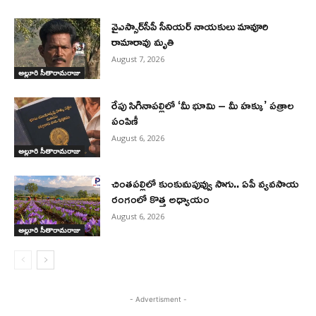
వైఎస్సార్‌సీపీ సీనియర్ నాయకులు మావూరి
రామారావు మృతి
August 7, 2026
అల్లూరి సీతారామరాజు
రేపు సిగినాపల్లిలో ‘మీ భూమి – మీ హక్కు’ పత్రాల
పంపిణీ
August 6, 2026
అల్లూరి సీతారామరాజు
చింతపల్లిలో కుంకుమపువ్వు సాగు.. ఏపీ వ్యవసాయ
రంగంలో కొత్త అధ్యాయం
August 6, 2026
అల్లూరి సీతారామరాజు
- Advertisment -