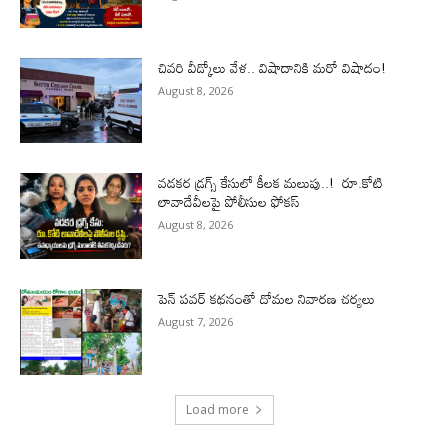
చివరి వీడ్కోలు వేళ.. విషాదానికి మరో విషాదం!
August 8, 2026
వడకర డ్రగ్స్ కేసులో కీలక మలుపు..! రూ.కోటి
లావాదేవీలపై పోలీసుల ఫోకస్‌
August 8, 2026
పెన్ పవర్ కథనంతో దోమల నివారణ చర్యలు
August 7, 2026
Load more