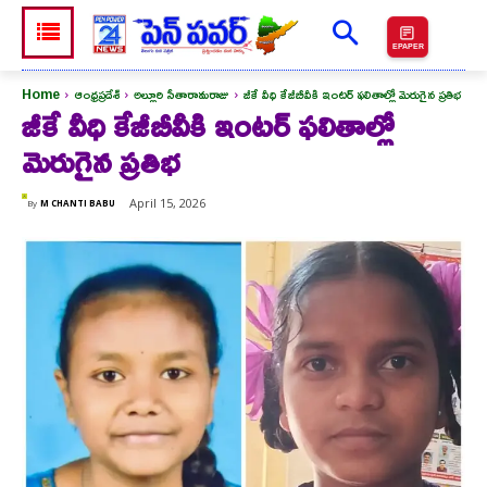
EPAPER
Home
ఆంధ్రప్రదేశ్
అల్లూరి సీతారామరాజు
జీకే వీధి కేజీబీవీకి ఇంటర్ ఫలితాల్లో మెరుగైన ప్రతిభ
జీకే వీధి కేజీబీవీకి ఇంటర్ ఫలితాల్లో
మెరుగైన ప్రతిభ
April 15, 2026
By
M CHANTI BABU