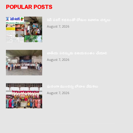
POPULAR POSTS
పెన్ పవర్ కథనంతో దోమల నివారణ చర్యలు
August 7, 2026
జాతీయ సదస్సును విజయవంతం చేయాలి
August 7, 2026
ఘనంగా ముందస్తు బోనాల వేడుకలు
August 7, 2026