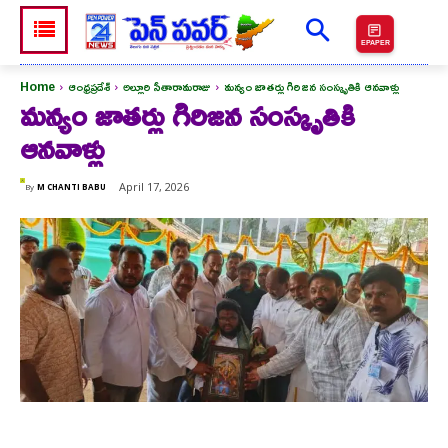
EPAPER
Home
ఆంధ్రప్రదేశ్
అల్లూరి సీతారామరాజు
మన్యం జాతర్లు గిరిజన సంస్కృతికి ఆనవాళ్లు
మన్యం జాతర్లు గిరిజన సంస్కృతికి
ఆనవాళ్లు
April 17, 2026
By
M CHANTI BABU