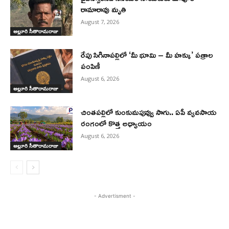
రామారావు మృతి
August 7, 2026
అల్లూరి సీతారామరాజు
రేపు సిగినాపల్లిలో ‘మీ భూమి – మీ హక్కు’ పత్రాల
పంపిణీ
August 6, 2026
అల్లూరి సీతారామరాజు
చింతపల్లిలో కుంకుమపువ్వు సాగు.. ఏపీ వ్యవసాయ
రంగంలో కొత్త అధ్యాయం
August 6, 2026
అల్లూరి సీతారామరాజు
- Advertisment -