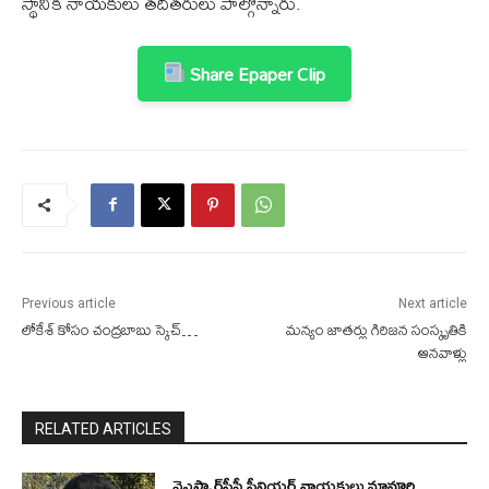
స్థానిక నాయకులు తదితరులు పాల్గొన్నారు.
Share Epaper Clip
Previous article
Next article
లోకేశ్ కోసం చంద్రబాబు స్కెచ్…
మన్యం జాతర్లు గిరిజన సంస్కృతికి
ఆనవాళ్లు
RELATED ARTICLES
వైఎస్సార్‌సీపీ సీనియర్ నాయకులు మావూరి