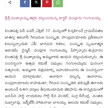
శ్రీశ్రీ ముత్యాలమ్మ తల్లిని దర్శించుకున్న డాక్టర్ వంపూరు గంగులయ్య
చింతపల్లి,పెన్ పవర్,ఏప్రిల్ 17: మన్యంలో నిర్వహించే గ్రామదేవతల
జాతర్లు ఆదివాసీ గిరిజనుల సంస్కృతి, సాంప్రదాయాలకు ప్రతీకలుగా
నిలుస్తున్నాయని ఏపీ జానపద కళలు, సంస్కృతి సృజనాత్మక
అకాడమీ చైర్మన్ వంపూరి గంగులయ్య పేర్కొన్నారు.శుక్రవారం
చింతపల్లి శ్రీ ముత్యాలమ్మ అమ్మవారిని ఆయన దర్శించుకున్నారు. ఈ
సందర్భంగా ఉత్సవ కమిటీ సభ్యులు గంగులయ్యను ఘనంగా
సత్కరించి, అమ్మవారి చిత్రపటాన్ని బహుకరించారు.ఈ సందర్భంగా
ఆయన మాట్లాడుతూ, అనాదిగా వస్తున్న ఆచారాలు,
సంప్రదాయాలను కాపాడుతూ, గిరిజన సంస్కృతిని భవిష్యత్ తరాలకు
అందించే దిశగా చర్యలు తీసుకుంటామని తెలిపారు.ఈ కార్యక్రమంలో
జనసేన పార్టీ నాయకులు గొర్లె వీర వెంకట్, సుర్ల వీరేంద్ర, వంతల
సుబ్బారావు, జడ్పీటీసీ పోతురాజు బాలయ్య, ఆలయ కమిటీ సభ్యులు,