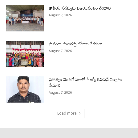
జాతీయ సదస్సును విజయవంతం చేయాలి
August 7, 2026
ఘనంగా ముందస్తు బోనాల వేడుకలు
August 7, 2026
ప్రభుత్వం వెంటనే మూడో పీఆర్సీ కమిషన్ ఏర్పాటు
చేయాలి
August 7, 2026
Load more