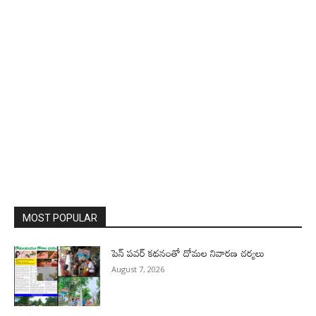
MOST POPULAR
పెన్ పవర్ కథనంతో దోమల నివారణ చర్యలు
August 7, 2026