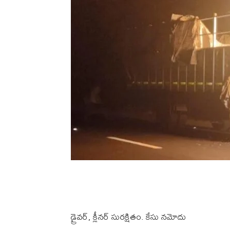
Share
డ్రైవర్, క్లీనర్ సురక్షితం. కేసు నమోదు