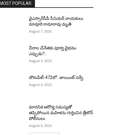
MOST POPULAR
వైఎస్సార్‌సీపీ సీనియర్ నాయకులు
మావూరి రామారావు మృతి
August 7, 2026
చీరాల చేనేతకు పూర్వ వైభవం
ఎప్పుడు?..
August 6, 2026
బౌరంపేట్-472లో.. జాయింట్ సర్వే..
August 6, 2026
మానసిక ఆరోగ్య సమస్యతో
తప్పిపోయిన మహిళను గుర్తించిన త్రీటౌన్
పోలీసులు
August 6, 2026