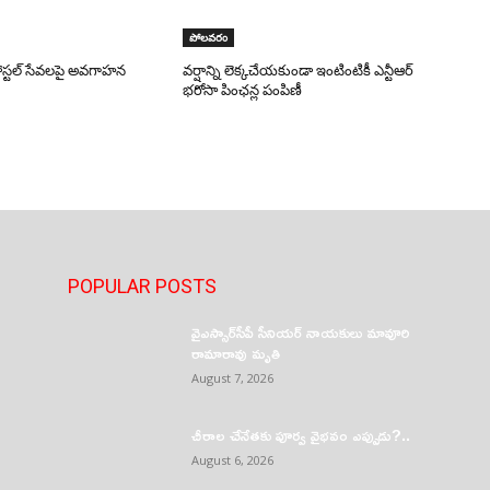
పోలవరం
పోస్టల్ సేవలపై అవగాహన
వర్షాన్ని లెక్కచేయకుండా ఇంటింటికీ ఎన్టీఆర్
భరోసా పింఛన్ల పంపిణీ
POPULAR POSTS
వైఎస్సార్‌సీపీ సీనియర్ నాయకులు మావూరి
రామారావు మృతి
August 7, 2026
చీరాల చేనేతకు పూర్వ వైభవం ఎప్పుడు?..
August 6, 2026