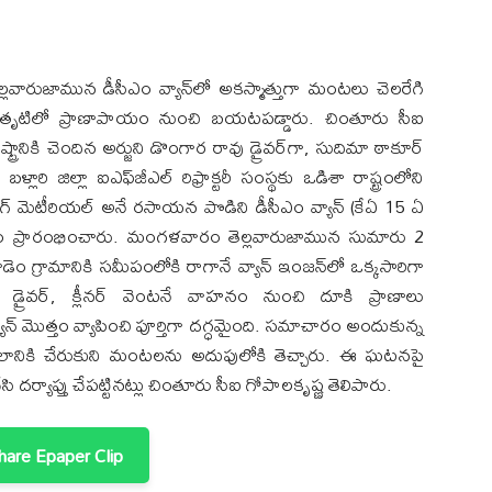
వారుజామున డీసీఎం వ్యాన్‌లో అకస్మాత్తుగా మంటలు చెలరేగి
ీనర్ తృటిలో ప్రాణాపాయం నుంచి బయటపడ్డారు. చింతూరు సీఐ
ష్ట్రానికి చెందిన అర్జుని డొంగార రావు డ్రైవర్‌గా, సుదిమా ఠాకూర్
ి బళ్లారి జిల్లా ఐఎఫ్‌జీఎల్ రిఫ్రాక్టరీ సంస్థకు ఒడిశా రాష్ట్రంలోని
ెన్సింగ్ మెటీరియల్ అనే రసాయన పొడిని డీసీఎం వ్యాన్‌ (కేఏ 15 ఏ
ం ప్రారంభించారు. మంగళవారం తెల్లవారుజామున సుమారు 2
రామానికి సమీపంలోకి రాగానే వ్యాన్ ఇంజన్‌లో ఒక్కసారిగా
డ్రైవర్, క్లీనర్ వెంటనే వాహనం నుంచి దూకి ప్రాణాలు
ాన్ మొత్తం వ్యాపించి పూర్తిగా దగ్ధమైంది. సమాచారం అందుకున్న
లానికి చేరుకుని మంటలను అదుపులోకి తెచ్చారు. ఈ ఘటనపై
ేసి దర్యాప్తు చేపట్టినట్లు చింతూరు సీఐ గోపాలకృష్ణ తెలిపారు.
are Epaper Clip