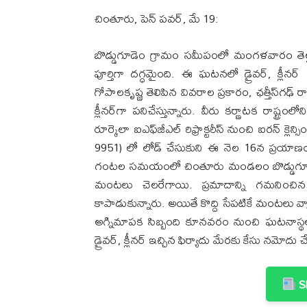
చింతూరు, పెన్ పవర్, మే 19:
బొడ్డుగూడెం గ్రామం సమీపంలో మంగళవారం తెల్ల
పూర్తిగా దగ్ధమైంది. ఈ ఘటనలో డ్రైవర్, క్ల
గోపాలకృష్ణ తెలిపిన వివరాల ప్రకారం, ఛత్తీస్‌గఢ్ రా
క్లీనర్‌గా పనిచేస్తున్నారు. వీరు కర్ణాటక రాష్ట్రంలోన
రూర్కెలా ఐఎఫ్‌జీఎల్ రిఫ్రాక్టరీస్ నుంచి ఐరన్ క్ల
9951) లో లోడ్ చేసుకుని ఈ నెల 16న ప్రయాణ
గంటల సమయంలో చింతూరు మండలం బొడ్డుగూడెం గ్
మంటలు చెలరేగాయి. ప్రమాదాన్ని గమనించిన 
కాపాడుకున్నారు. అయితే కొద్ది సేపటికే మంటలు వ్య
అగ్నిమాపక సిబ్బంది కూనవరం నుంచి ఘటనాస్థ
డ్రైవర్, క్లీనర్ ఇచ్చిన ఫిర్యాదు మేరకు కేసు నమోదు చ
Sh