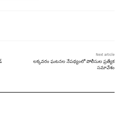
Next article
్
లక్కవరం ఘటనల నేపథ్యంలో పోలీసుల ప్రత్యేక
సమావేశం