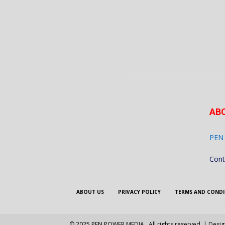
AB
PEN
Cont
ABOUT US
PRIVACY POLICY
TERMS AND CONDI
© 2025 PEN POWER MEDIA . All rights reserved. | Desi