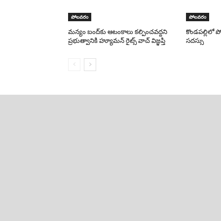
పోలవరం
పోలవరం
మన్యం బంద్‌కు ఆటంకాలు కల్పించవద్దని
కొండపల్లిలో 
ప్రభుత్వానికి హ్యూమన్ రైట్స్ వాచ్ విజ్ఞప్తి
సదస్సు