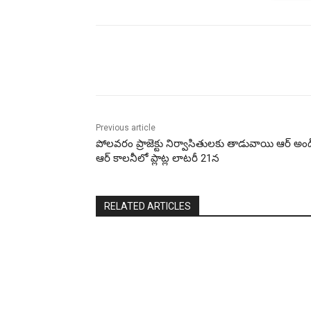
Share
Previous article
పోలవరం ప్రాజెక్టు నిర్వాసితులకు తాడువాయి ఆర్ అండ
ఆర్ కాలనీలో ప్లాట్ల లాటరీ 21న
RELATED ARTICLES