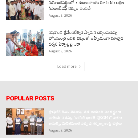
నియోజకవర్గంలో 7 కుటుంబాలకు రూ.5.55 లక్షల
సీఎంఆర్‌ఎఫ్ చెక్కుల పంపిణీ
August 9, 2026
రిషికొండ శ్రీవేంకటేశ్వర స్వామిని దర్శించుకున్న
హోంమంత్రి అనిత భక్తులతో ఆప్యాయంగా మాట్లాడి
దర్శన ఏర్పాట్లపై ఆరా
August 9, 2026
Load more
POPULAR POSTS
ప్రొఫెసర్‌ కె.వి. శివయ్య శత జయంతి సందర్భంగా
జాతీయ సదస్సు ‘వికసిత్‌ భారత్‌ @2047’ దిశగా
కామర్స్‌, మేనేజ్‌మెంట్‌ విద్య పునర్నిర్మాణంపై చర్చలు
August 9, 2026