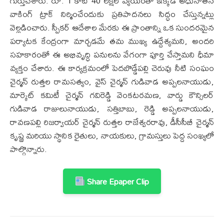
గుర్తుచేశారు. రూ. 1 కోటి 40 లక్షల వ్యయంతో ఇక్కడ అధునాతన
వాకింగ్ ట్రాక్ నిర్మించేందుకు ప్రతిపాదనలు సిద్ధం చేస్తున్నట్లు
వెల్లడించారు. స్పీకర్ ఆదేశాల మేరకు ఈ ప్రాంతాన్ని ఒక సుందరమైన
పర్యాటక కేంద్రంగా మార్చడమే తమ ముఖ్య ఉద్దేశ్యమని, అందరి
సహకారంతో ఈ అభివృద్ధి పనులను వేగంగా పూర్తి చేస్తామని ధీమా
వ్యక్తం చేశారు. ​ఈ కార్యక్రమంలో పెదబొడ్డేపల్లి చెరువు నీటి సంఘం
చైర్మన్ రుత్తల రామసత్యం, వైస్ చైర్మన్ గుడివాడ అప్పలనాయుడు,
మార్కెట్ కమిటీ చైర్మన్ గవిరెడ్డి వెంకటరమణ, వార్డు కౌన్సిలర్
గుడివాడ రాజులునాయుడు, సత్తిబాబు, రెడ్డి అప్పలనాయుడు,
రావణపల్లి రిజర్వాయర్ చైర్మన్ రుత్తల రాజేశ్వరరావు, డీసీసీబీ చైర్మన్
కృష్ణ మరియు స్థానిక రైతులు, నాయకులు, గ్రామస్తులు పెద్ద సంఖ్యలో
పాల్గొన్నారు.
Share Epaper Clip