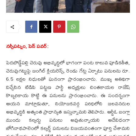
నర్సీపట్నం, పెన్ పవర్:
​పెదబొడ్డేపల్లి చెరువు అభివృద్ధిలో భాగంగా పంట కాలువ పూడికతీత,
చెరువుగట్టుపై జంగిల్ క్లియరెన్స్, రెండు గేట్ల ఏర్పాటు పనులను రూ.
6.5 లక్షల నిధులతో ఘనంగా ప్రారంభించారు. ముఖ్య అతిథిగా
విచ్చేసిన టిడిపి పట్టణ పార్టీ అధ్యక్షులు చింతకాయల రాజేష్
కొబ్బరికాయ కొట్టి ఈ పనులను ప్రారంభించారు. ఈ సందర్భంగా
ఆయన మాట్లాడుతూ, నియోజకవర్గ పరిధిలోని జలవనరుల
అభివృద్ధికి అత్యంత ప్రాధాన్యత ఇస్తున్నామని తెలిపారు. ఆర్డీఓ బంగ్లా
ముందు కల్వర్టు పనులు అవుతున్నాయని అదేవిధంగా
జోగినాథపాలెంలో కల్వర్ట్ పనులను విజయవంతంగా పూర్తి చేశామని