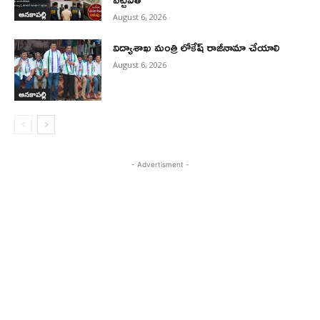
అనకాపల్లి
August 6, 2026
విద్యాశాఖ మంత్రి లోకేష్ రాజీనామా చేయాలి
August 6, 2026
అనకాపల్లి
- Advertisment -