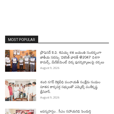
MOST POPULAR
ప్రొఫెసర్‌ కె.వి. శివయ్య శత జయంతి సందర్భంగా
జాతీయ సదస్సు ‘వికసిత్‌ భారత్‌ @2047’ దిశగా
కామర్స్‌, మేనేజ్‌మెంట్‌ విద్య పునర్నిర్మాణంపై చర్చలు
August 9, 2026
శబరి నగర్ రెల్లివీధి పంచాయతీ సంక్షేమ సంఘం
నూతన కార్యవర్గ సభ్యులతో ఎమ్మెల్యే వంశీకృష్ణ
శ్రీనివాస్.
August 9, 2026
ఆపన్నహస్తం.. సీఎం సహాయనిధి పెందుర్తి