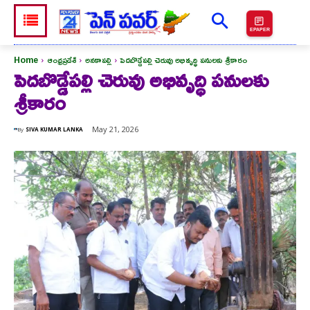
EPAPER
Home
ఆంధ్రప్రదేశ్
అనకాపల్లి
పెదబొడ్డేపల్లి చెరువు అభివృద్ధి పనులకు శ్రీకారం
పెదబొడ్డేపల్లి చెరువు అభివృద్ధి పనులకు
శ్రీకారం
May 21, 2026
By
SIVA KUMAR LANKA