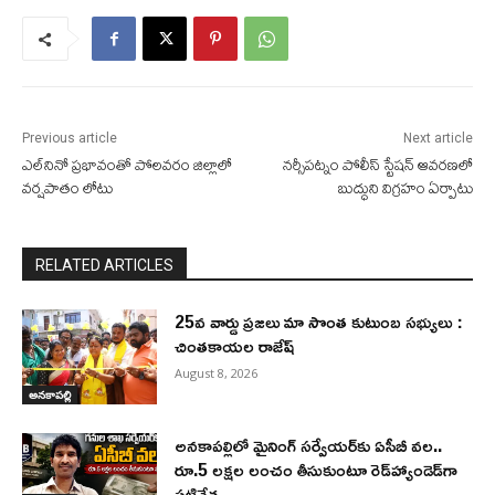
Previous article
Next article
ఎల్‌నినో ప్రభావంతో పోలవరం జిల్లాలో
నర్సీపట్నం పోలీస్ స్టేషన్ ఆవరణలో
వర్షపాతం లోటు
బుద్ధుని విగ్రహం ఏర్పాటు
RELATED ARTICLES
25వ వార్డు ప్రజలు మా సొంత కుటుంబ సభ్యులు :
చింతకాయల రాజేష్
August 8, 2026
అనకాపల్లి
అనకాపల్లిలో మైనింగ్ సర్వేయర్‌కు ఏసీబీ వల..
రూ.5 లక్షల లంచం తీసుకుంటూ రెడ్‌హ్యాండెడ్‌గా
పట్టివేత