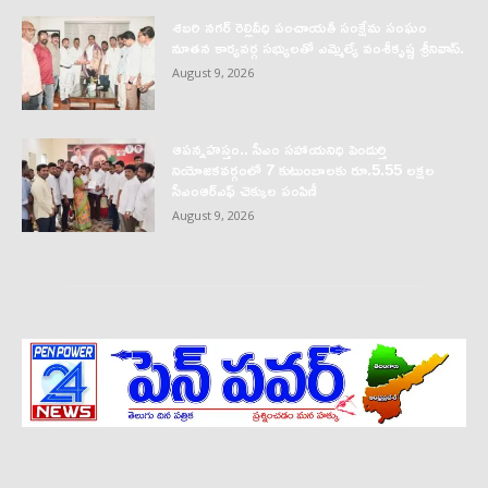
శబరి నగర్ రెల్లివీధి పంచాయతీ సంక్షేమ సంఘం
నూతన కార్యవర్గ సభ్యులతో ఎమ్మెల్యే వంశీకృష్ణ శ్రీనివాస్.
August 9, 2026
ఆపన్నహస్తం.. సీఎం సహాయనిధి పెందుర్తి
నియోజకవర్గంలో 7 కుటుంబాలకు రూ.5.55 లక్షల
సీఎంఆర్‌ఎఫ్ చెక్కుల పంపిణీ
August 9, 2026