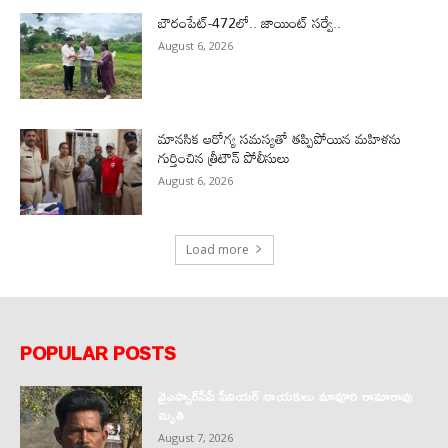
బౌరంపేట్-472లో.. జాయింట్ సర్వే..
August 6, 2026
మానసిక ఆరోగ్య సమస్యతో తప్పిపోయిన మహిళను
గుర్తించిన త్రీటౌన్ పోలీసులు
August 6, 2026
Load more
POPULAR POSTS
వైఎస్సార్‌సీపీ సీనియర్ నాయకులు మావూరి రామారావు
మృతి
August 7, 2026