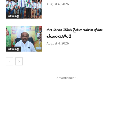
August 6, 2026
అనకాపల్లి
వరి పంట వేసిన రైతులందరూ భీమా
చేయించుకోండి
August 4, 2026
అనకాపల్లి
- Advertisment -