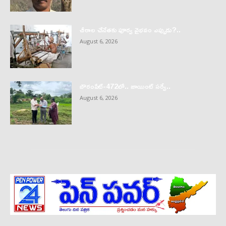
చీరాల చేనేతకు పూర్వ వైభవం ఎప్పుడు?..
August 6, 2026
బౌరంపేట్-472లో.. జాయింట్ సర్వే..
August 6, 2026