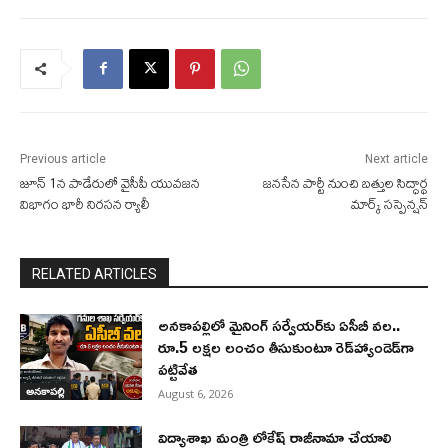
Previous article
Next article
జూన్‌ 1న పాడేరులో వైసీపీ యువజన
జనసేన పార్టీ నుంచి బత్తుల సిద్ధార్థ
విభాగం భారీ నిరసన ర్యాలీ
మార్క్ సస్పెన్షన్
RELATED ARTICLES
అనకాపల్లిలో మైనింగ్ సర్వేయర్‌కు ఏసీబీ వల..
రూ.5 లక్షల లంచం తీసుకుంటూ రెడ్‌హ్యాండెడ్‌గా
పట్టివేత
అనకాపల్లి
August 6, 2026
విద్యాశాఖ మంత్రి లోకేష్ రాజీనామా చేయాలి