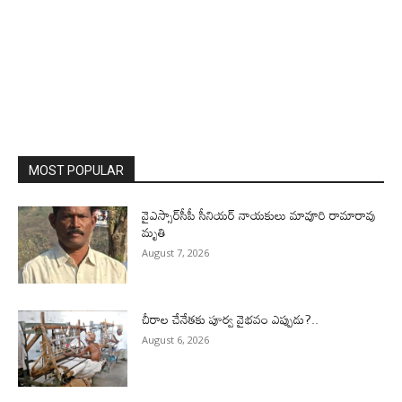
MOST POPULAR
వైఎస్సార్‌సీపీ సీనియర్ నాయకులు మావూరి రామారావు
మృతి
August 7, 2026
చీరాల చేనేతకు పూర్వ వైభవం ఎప్పుడు?..
August 6, 2026