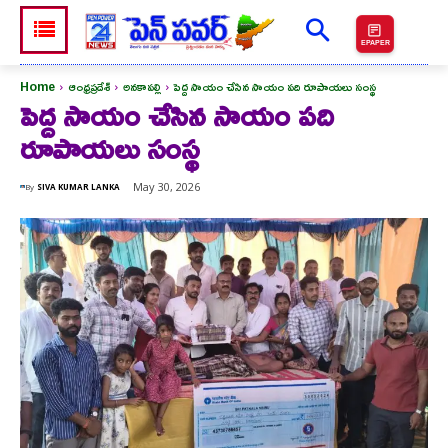
EPAPER
Home
ఆంధ్రప్రదేశ్
అనకాపల్లి
పెద్ద సాయం చేసిన సాయం పది రూపాయలు సంస్థ
పెద్ద సాయం చేసిన సాయం పది
రూపాయలు సంస్థ
May 30, 2026
By
SIVA KUMAR LANKA