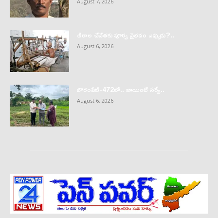
August 7, 2026
చీరాల చేనేతకు పూర్వ వైభవం ఎప్పుడు?..
August 6, 2026
బౌరంపేట్-472లో.. జాయింట్ సర్వే..
August 6, 2026