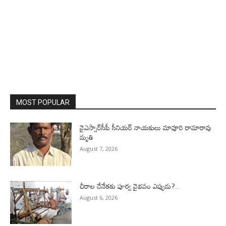
MOST POPULAR
వైఎస్సార్‌సీపీ సీనియర్ నాయకులు మావూరి రామారావు
మృతి
August 7, 2026
చీరాల చేనేతకు పూర్వ వైభవం ఎప్పుడు?..
August 6, 2026