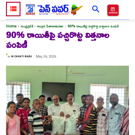
EPAPER
Home
ఆంధ్రప్రదేశ్
అల్లూరి సీతారామరాజు
90% రాయితీపై పచ్చిరొట్ట విత్తనాల పంపిణీ
90% రాయితీపై పచ్చిరొట్ట విత్తనాల
పంపిణీ
May 26, 2026
By
M CHANTI BABU