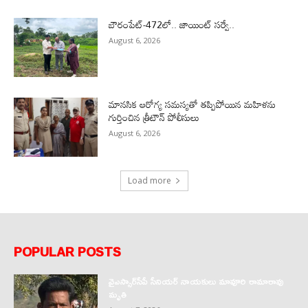
బౌరంపేట్-472లో.. జాయింట్ సర్వే..
August 6, 2026
మానసిక ఆరోగ్య సమస్యతో తప్పిపోయిన మహిళను
గుర్తించిన త్రీటౌన్ పోలీసులు
August 6, 2026
Load more
POPULAR POSTS
వైఎస్సార్‌సీపీ సీనియర్ నాయకులు మావూరి రామారావు
మృతి