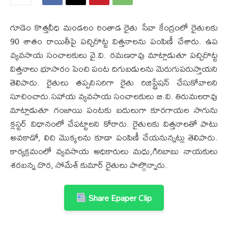
గూడెం కొత్తవీధి మండలం రింతాడ రైతు సేవా కేంద్రంలో రైతులకు
90 శాతం రాయితీపై పచ్చిరొట్ట విత్తనాలను పంపిణీ చేశారు. ఉప
వ్యవసాయ సంచాలకులు వై.వి. రమణరావు మాట్లాడుతూ పచ్చిరొట్ట
విత్తనాలు భూసారం పెంచి పంట దిగుబడులను మెరుగుపరుస్తాయని
తెలిపారు. రైతులు తప్పనిసరిగా రైతు రిజిస్ట్రేషన్ చేసుకోవాలని
సూచించారు.సహాయ వ్యవసాయ సంచాలకులు బి.వి. తిరుమలరావు
మాట్లాడుతూ గంజాయి పంటకు బదులుగా కూరగాయల సాగును
క్లస్టర్ విధానంలో చేపట్టాలని కోరారు. రైతులకు విత్తనాలతో పాటు
అవకాడో, లిచి మొక్కలను కూడా పంపిణీ చేయనున్నట్లు తెలిపారు.
కార్యక్రమంలో వ్యవసాయ అధికారులు మధు,గిరిబాబు నాయకులు
శరబన్న దొర, సోమేశ్ కుమార్ రైతులు పాల్గొన్నారు.
Share Epaper Clip