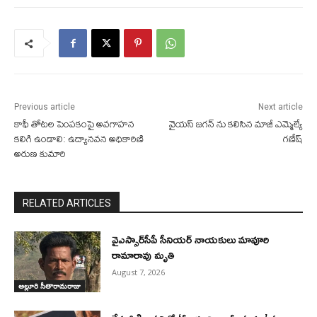
Previous article
Next article
కాఫీ తోటల పెంపకంపై అవగాహన
వైయస్ జగన్ ను కలిసిన మాజీ ఎమ్మెల్యే
కలిగి ఉండాలి: ఉద్యానవన అధికారిణి
గణేష్
అరుణ కుమారి
RELATED ARTICLES
వైఎస్సార్‌సీపీ సీనియర్ నాయకులు మావూరి
రామారావు మృతి
August 7, 2026
అల్లూరి సీతారామరాజు