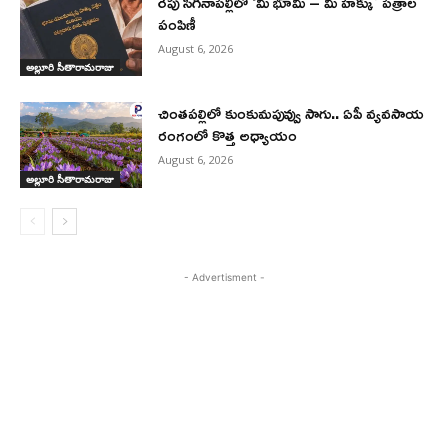
రేపు సిగినాపల్లిలో ‘మీ భూమి – మీ హక్కు’ పత్రాల
పంపిణీ
August 6, 2026
అల్లూరి సీతారామరాజు
చింతపల్లిలో కుంకుమపువ్వు సాగు.. ఏపీ వ్యవసాయ
రంగంలో కొత్త అధ్యాయం
August 6, 2026
అల్లూరి సీతారామరాజు
- Advertisment -