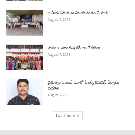
జాతీయ సదస్సును విజయవంతం చేయాలి
August 7, 2026
ఘనంగా ముందస్తు బోనాల వేడుకలు
August 7, 2026
ప్రభుత్వం వెంటనే మూడో పీఆర్సీ కమిషన్ ఏర్పాటు
చేయాలి
August 7, 2026
Load more