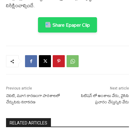
నిరీక్షించాల్సిందే.
Share Epaper Clip
Previous article
Next article
చెవిటి, మూగ కారణంగా పాఠశాలలో
పిటిషన్ లో అంశాలు వేరు, వైసిపి
చేర్చుటకు నిరాకరణ
ప్రచారం చేస్తున్నది వేరు
RELATED ARTICLES