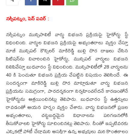
నర్సీపట్నం, పెన్ పవర్ :
నర్సీపట్నం మున్సిపాలిటీ వార్డు విభజన ప్రక్రియపై హైకోర్టు స్టే
విధించింది. వార్డుల విభజన ప్రక్రియపై అభ్యంతరాలు వ్యక్తం చేస్తూ
మాజీ మున్సిపల్ కౌన్సిలర్ మాకిరెడ్డి బుల్లి దొర దాఖలు చేసిన
పిటిషన్‌ను విచారించిన హైకోర్టు, మున్సిపల్ వార్డులు విభజన
నిలిపివేస్తూ బుధవారం స్టే విధించింది. మున్సిపాలిటీలో 28 వార్డులను
40 కి పెంచుతూ విభజన ప్రక్రియ చేపట్టిన విషయం తెలిసిందే. ఈ
సందర్భంగా మాకిరెడ్డి బుల్లి దొర మాట్లాడుతూ వార్డు విభజన
ప్రక్రియను సమగ్రంగా, పారదర్శకంగా నిర్వహించలేదనే కారణంతోనే
హైకోర్టును ఆశ్రయించినట్లు తెలిపారు. బుధవారం స్టే ఉత్తర్వులు
రావడంతో ఆయన హర్షం వ్యక్తం చేశారు. వార్డు విభజనలో ప్రజల
అభ్యంతరాలు, చట్టబద్ధమైన విధానాలను పరిగణనలోకి
తీసుకోవాలని హైకోర్టు సూచించినట్లు తెలిపారు. దీంతో ఇప్పటివరకు
ఎన్నికల్లో పోటీ చేద్దామని ఆసక్తిగా ఉన్న అభ్యర్థులు మరి కొంతకాలం