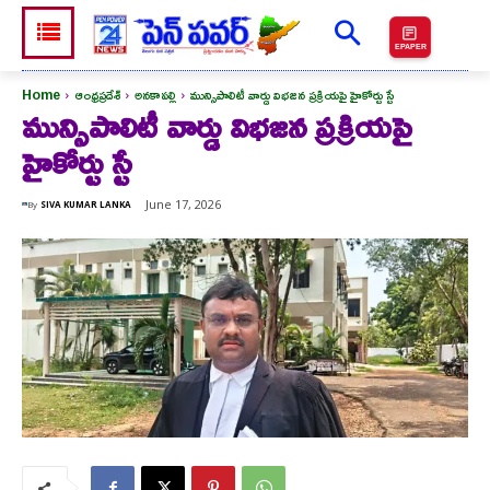
EPAPER
Home
ఆంధ్రప్రదేశ్
అనకాపల్లి
మున్సిపాలిటీ వార్డు విభజన ప్రక్రియపై హైకోర్టు స్టే
మున్సిపాలిటీ వార్డు విభజన ప్రక్రియపై
హైకోర్టు స్టే
June 17, 2026
By
SIVA KUMAR LANKA