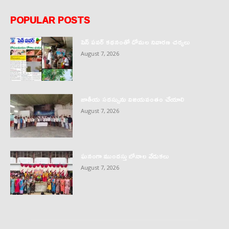
POPULAR POSTS
పెన్ పవర్ కథనంతో దోమల నివారణ చర్యలు
August 7, 2026
జాతీయ సదస్సును విజయవంతం చేయాలి
August 7, 2026
ఘనంగా ముందస్తు బోనాల వేడుకలు
August 7, 2026