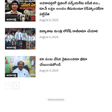
అనకాపల్లిలో మైనింగ్ సర్వేయర్‌కు ఏసీబీ వల..
రూ.5 లక్షల లంచం తీసుకుంటూ రెడ్‌హ్యాండెడ్‌గా
పట్టివేత
అనకాపల్లి
August 6, 2026
విద్యాశాఖ మంత్రి లోకేష్ రాజీనామా చేయాలి
August 6, 2026
అనకాపల్లి
వరి పంట వేసిన రైతులందరూ భీమా
చేయించుకోండి
August 4, 2026
అనకాపల్లి
- Advertisment -