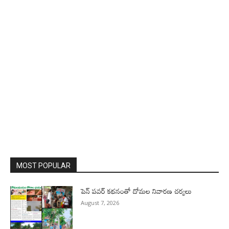
MOST POPULAR
పెన్ పవర్ కథనంతో దోమల నివారణ చర్యలు
August 7, 2026