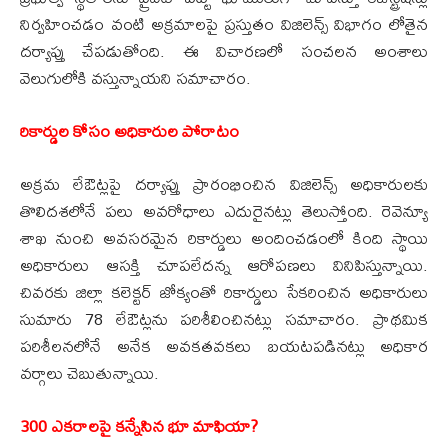
నిర్వహించడం వంటి అక్రమాలపై ప్రస్తుతం విజిలెన్స్ విభాగం లోతైన
దర్యాప్తు చేపడుతోంది. ఈ విచారణలో సంచలన అంశాలు
వెలుగులోకి వస్తున్నాయని సమాచారం.
రికార్డుల కోసం అధికారుల పోరాటం
అక్రమ లేఔట్లపై దర్యాప్తు ప్రారంభించిన విజిలెన్స్ అధికారులకు
తొలిదశలోనే పలు అవరోధాలు ఎదురైనట్లు తెలుస్తోంది. రెవెన్యూ
శాఖ నుంచి అవసరమైన రికార్డులు అందించడంలో కింది స్థాయి
అధికారులు ఆసక్తి చూపలేదన్న ఆరోపణలు వినిపిస్తున్నాయి.
చివరకు జిల్లా కలెక్టర్ జోక్యంతో రికార్డులు సేకరించిన అధికారులు
సుమారు 78 లేఔట్లను పరిశీలించినట్లు సమాచారం. ప్రాథమిక
పరిశీలనలోనే అనేక అవకతవకలు బయటపడినట్లు అధికార
వర్గాలు చెబుతున్నాయి.
300 ఎకరాలపై కన్నేసిన భూ మాఫియా?