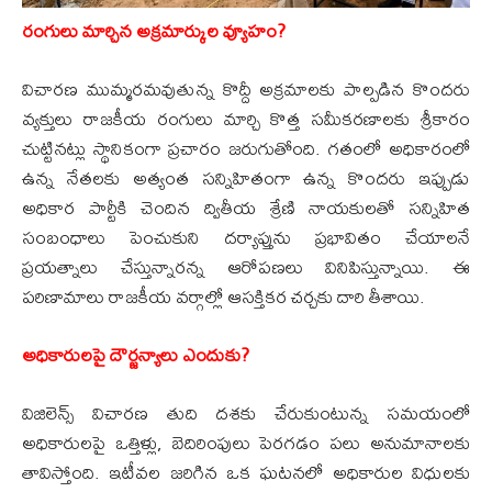
రంగులు మార్చిన అక్రమార్కుల వ్యూహం?
విచారణ ముమ్మరమవుతున్న కొద్దీ అక్రమాలకు పాల్పడిన కొందరు
వ్యక్తులు రాజకీయ రంగులు మార్చి కొత్త సమీకరణాలకు శ్రీకారం
చుట్టినట్లు స్థానికంగా ప్రచారం జరుగుతోంది. గతంలో అధికారంలో
ఉన్న నేతలకు అత్యంత సన్నిహితంగా ఉన్న కొందరు ఇప్పుడు
అధికార పార్టీకి చెందిన ద్వితీయ శ్రేణి నాయకులతో సన్నిహిత
సంబంధాలు పెంచుకుని దర్యాప్తును ప్రభావితం చేయాలనే
ప్రయత్నాలు చేస్తున్నారన్న ఆరోపణలు వినిపిస్తున్నాయి. ఈ
పరిణామాలు రాజకీయ వర్గాల్లో ఆసక్తికర చర్చకు దారి తీశాయి.
అధికారులపై దౌర్జన్యాలు ఎందుకు?
విజిలెన్స్ విచారణ తుది దశకు చేరుకుంటున్న సమయంలో
అధికారులపై ఒత్తిళ్లు, బెదిరింపులు పెరగడం పలు అనుమానాలకు
తావిస్తోంది. ఇటీవల జరిగిన ఒక ఘటనలో అధికారుల విధులకు