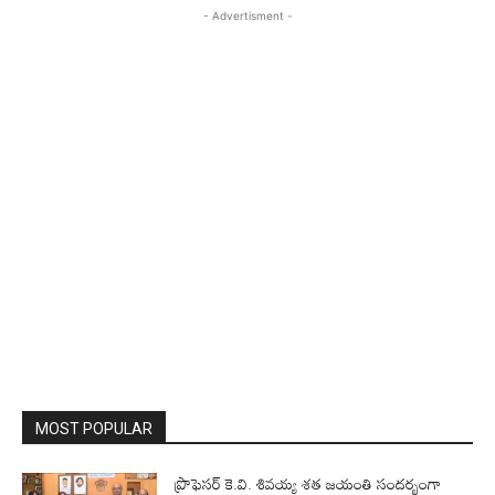
- Advertisment -
MOST POPULAR
ప్రొఫెసర్‌ కె.వి. శివయ్య శత జయంతి సందర్భంగా