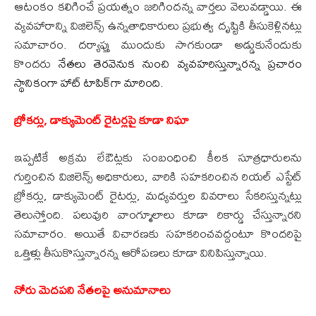
ఆటంకం కలిగించే ప్రయత్నం జరిగిందన్న వార్తలు వెలువడ్డాయి. ఈ
వ్యవహారాన్ని విజిలెన్స్ ఉన్నతాధికారులు ప్రభుత్వ దృష్టికి తీసుకెళ్లినట్లు
సమాచారం. దర్యాప్తు ముందుకు సాగకుండా అడ్డుకునేందుకు
కొందరు
నేతలు తెరవెనుక నుంచి వ్యవహరిస్తున్నారన్న ప్రచారం
స్థానికంగా హాట్ టాపిక్‌గా మారింది.
బ్రోకర్లు, డాక్యుమెంట్ రైటర్లపై కూడా నిఘా
ఇప్పటికే అక్రమ లేఔట్లకు సంబంధించి కీలక సూత్రధారులను
గుర్తించిన విజిలెన్స్ అధికారులు, వారికి సహకరించిన రియల్ ఎస్టేట్
బ్రోకర్లు, డాక్యుమెంట్ రైటర్లు, మధ్యవర్తుల వివరాలు సేకరిస్తున్నట్లు
తెలుస్తోంది. పలువురి వాంగ్మూలాలు కూడా రికార్డు చేస్తున్నారని
సమాచారం. అయితే విచారణకు సహకరించవద్దంటూ కొందరిపై
ఒత్తిళ్లు తీసుకొస్తున్నారన్న ఆరోపణలు కూడా వినిపిస్తున్నాయి.
నోరు మెదపని నేతలపై అనుమానాలు