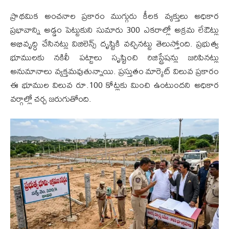
ప్రాథమిక అంచనాల ప్రకారం ముగ్గురు కీలక వ్యక్తులు అధికార
ప్రభావాన్ని అడ్డం పెట్టుకుని సుమారు 300 ఎకరాల్లో అక్రమ లేఔట్లు
అభివృద్ధి చేసినట్లు విజిలెన్స్ దృష్టికి వచ్చినట్టు తెలుస్తోంది. ప్రభుత్వ
భూములకు నకిలీ పట్టాలు సృష్టించి రిజిస్ట్రేషన్లు జరిపినట్లు
అనుమానాలు వ్యక్తమవుతున్నాయి. ప్రస్తుతం మార్కెట్ విలువ ప్రకారం
ఈ భూముల విలువ రూ.100 కోట్లకు మించి ఉంటుందని అధికార
వర్గాల్లో చర్చ జరుగుతోంది.