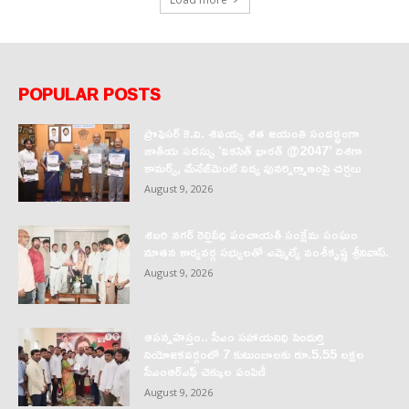
POPULAR POSTS
ప్రొఫెసర్‌ కె.వి. శివయ్య శత జయంతి సందర్భంగా
జాతీయ సదస్సు ‘వికసిత్‌ భారత్‌ @2047’ దిశగా
కామర్స్‌, మేనేజ్‌మెంట్‌ విద్య పునర్నిర్మాణంపై చర్చలు
August 9, 2026
శబరి నగర్ రెల్లివీధి పంచాయతీ సంక్షేమ సంఘం
నూతన కార్యవర్గ సభ్యులతో ఎమ్మెల్యే వంశీకృష్ణ శ్రీనివాస్.
August 9, 2026
ఆపన్నహస్తం.. సీఎం సహాయనిధి పెందుర్తి
నియోజకవర్గంలో 7 కుటుంబాలకు రూ.5.55 లక్షల
సీఎంఆర్‌ఎఫ్ చెక్కుల పంపిణీ
August 9, 2026