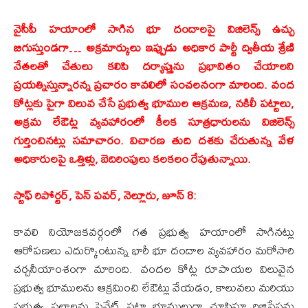
వైసీపీ హయాంలో సాగిన భూ దందాలపై విజిలెన్స్ ఉచ్చు
బిగుస్తుండగా… అక్రమార్కులు ఇప్పుడు అధికార పార్టీ ద్వితీయ శ్రేణి
నేతలతో చేతులు కలిపి దర్యాప్తును ప్రభావితం చేయాలని
ప్రయత్నిస్తున్నారన్న ప్రచారం కావలిలో సంచలనంగా మారింది. వంద
కోట్లకు పైగా విలువ చేసే ప్రభుత్వ భూముల ఆక్రమణ, నకిలీ పట్టాలు,
అక్రమ లేఔట్ల వ్యవహారంలో కీలక సూత్రధారులను విజిలెన్స్
గుర్తించినట్లు సమాచారం. విచారణ తుది దశకు చేరుతున్న వేళ
అధికారులపై ఒత్తిళ్లు, బెదిరింపులు కలకలం రేపుతున్నాయి.
స్టాఫ్ రిపోర్టర్, పెన్ పవర్, నెల్లూరు, జూన్ 8:
కావలి నియోజకవర్గంలో గత ప్రభుత్వ హయాంలో సాగినట్లు
ఆరోపణలు ఎదుర్కొంటున్న భారీ భూ దందాల వ్యవహారం మరోసారి
చర్చనీయాంశంగా మారింది. వందల కోట్ల రూపాయల విలువైన
ప్రభుత్వ భూములను ఆక్రమించి లేఔట్లు వేయడం, కాలువలు మరియు
ప్రభుత్వ స్థలాలను ప్రైవేట్ పట్టా భూములుగా చూపిస్తూ రిజిస్ట్రేషన్లు