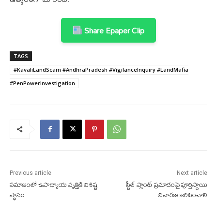
Share Epaper Clip
TAGS
#KavaliLandScam #AndhraPradesh #VigilanceInquiry #LandMafia
#PenPowerInvestigation
Previous article
Next article
సమాజంలో ఉపాధ్యాయ వృత్తికి విశిష్ట
స్టీల్ ప్లాంట్ ప్రమాదంపై పూర్తిస్థాయి
స్థానం
విచారణ జరిపించాలి