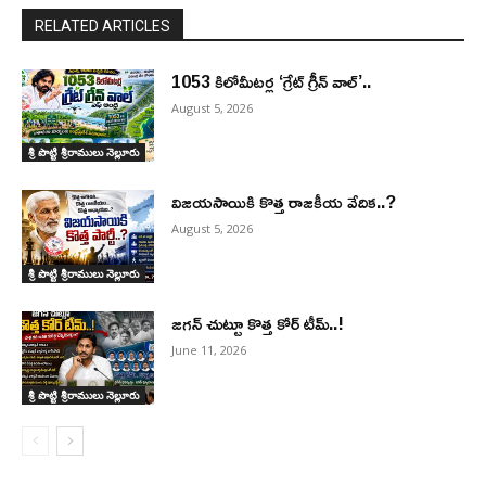
RELATED ARTICLES
1053 కిలోమీటర్ల ‘గ్రేట్ గ్రీన్ వాల్’..
August 5, 2026
శ్రీ పొట్టి శ్రీరాములు నెల్లూరు
విజయసాయికి కొత్త రాజకీయ వేదిక..?
August 5, 2026
శ్రీ పొట్టి శ్రీరాములు నెల్లూరు
జగన్ చుట్టూ కొత్త కోర్ టీమ్..!
June 11, 2026
శ్రీ పొట్టి శ్రీరాములు నెల్లూరు