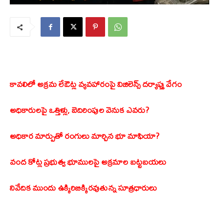
కావలిలో అక్రమ లేఔట్ల వ్యవహారంపై విజిలెన్స్ దర్యాప్తు వేగం
అధికారులపై ఒత్తిళ్లు, బెదిరింపుల వెనుక ఎవరు?
అధికార మార్పుతో రంగులు మార్చిన భూ మాఫియా?
వంద కోట్ల ప్రభుత్వ భూములపై అక్రమాల బట్టబయలు
నివేదిక ముందు ఉక్కిరిబిక్కిరవుతున్న సూత్రధారులు