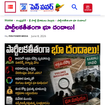
EPAPER
Home
ఆంధ్రప్రదేశ్
శ్రీ పొట్టి శ్రీరాములు నెల్లూరు
పార్టీలకతీతంగా భూ దందాలు!
పార్టీలకతీతంగా భూ దందాలు!
June 8, 2026
By
PEN POWER MEDIA