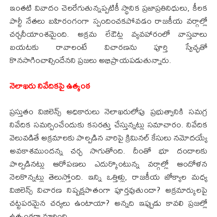
ఇంతటి వివాదం చెలరేగుతున్నప్పటికీ స్థానిక ప్రజాప్రతినిధులు, కీలక
పార్టీ నేతలు బహిరంగంగా స్పందించకపోవడం రాజకీయ వర్గాల్లో
చర్చనీయాంశమైంది. అక్రమ లేఔట్ల వ్యవహారంలో వాస్తవాలు
బయటకు రావాలంటే విచారణను పూర్తి స్వేచ్ఛతో
కొనసాగించాల్సిందేనని ప్రజలు అభిప్రాయపడుతున్నారు.
నెలాఖరు నివేదికపై ఉత్కంఠ
ప్రస్తుతం విజిలెన్స్ అధికారులు నెలాఖరులోపు ప్రభుత్వానికి సమగ్ర
నివేదిక సమర్పించేందుకు కసరత్తు చేస్తున్నట్లు సమాచారం. నివేదిక
వెలువడితే అక్రమాలకు పాల్పడిన వారిపై క్రిమినల్ కేసులు నమోదయ్యే
అవకాశముందన్న చర్చ సాగుతోంది. దీంతో భూ దందాలకు
పాల్పడినట్లు ఆరోపణలు ఎదుర్కొంటున్న వర్గాల్లో ఆందోళన
నెలకొన్నట్లు తెలుస్తోంది. ఇన్ని ఒత్తిళ్లు, రాజకీయ జోక్యాల మధ్య
విజిలెన్స్ విచారణ నిష్పక్షపాతంగా పూర్తవుతుందా? అక్రమార్కులపై
చట్టపరమైన చర్యలు ఉంటాయా? అన్నది ఇప్పుడు కావలి ప్రజల్లో
ఉత్కంఠగా మారింది.