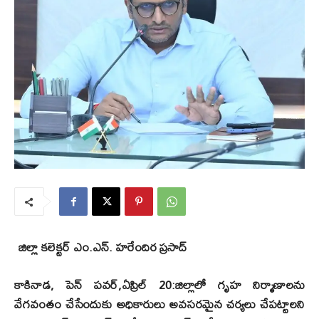
జిల్లా కలెక్టర్ ఎం.ఎన్. హరేందిర ప్రసాద్
కాకినాడ, పెన్ పవర్,ఏప్రిల్ 20:జిల్లాలో గృహ నిర్మాణాలను
వేగవంతం చేసేందుకు అధికారులు అవసరమైన చర్యలు చేపట్టాలని