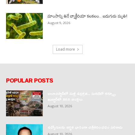
మాంసాన్ని తినే బ్యాక్టీరియా కలకలం.. ఐదుగురు మృతి!
August 9, 2026
Load more
POPULAR POSTS
బలూచిస్థాన్‌లో మళ్లీ ఉద్రిక్తత.. సురబ్‌లో కర్ఫ్యూ,
ఖుజ్దార్‌లో కఠిన ఆంక్షలు
August 10, 2026
ఉద్యోగులను ఆర్థిక భారంగా చిత్రీకరించడం సరికాదు
August 10, 2026