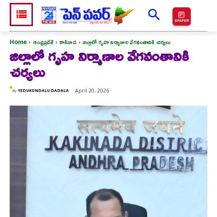
EPAPER
Home
ఆంధ్రప్రదేశ్
కాకినాడ
జిల్లాలో గృహ నిర్మాణాల వేగవంతానికి చర్యలు
జిల్లాలో గృహ నిర్మాణాల వేగవంతానికి
చర్యలు
April 20, 2026
By
YEDUKONDALU DADALA