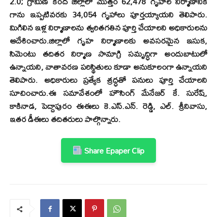
2.0; గ్రామీణ్ కింద జిల్లాలో మొత్తం 62,478 గృహాల నిర్మాణానికి
గాను ఇప్పటివరకు 34,054 గృహాలు పూర్తయ్యాయని తెలిపారు.
మిగిలిన ఇళ్ల నిర్మాణాలను త్వరితగతిన పూర్తి చేయాలని అధికారులను
ఆదేశించారు.జిల్లాలో గృహ నిర్మాణాలకు అవసరమైన ఇసుక,
సిమెంటు తదితర నిర్మాణ సామాగ్రి సమృద్ధిగా అందుబాటులో
ఉన్నాయని, వాతావరణ పరిస్థితులు కూడా అనుకూలంగా ఉన్నాయని
తెలిపారు. అధికారులు ప్రత్యేక శ్రద్ధతో పనులు పూర్తి చేయాలని
సూచించారు.ఈ సమావేశంలో హౌసింగ్ మేనేజర్ కే. సురేష్,
కాకినాడ, పెద్దాపురం ఈఈలు కె.ఎస్.ఎన్. రెడ్డి, ఎల్. శ్రీనివాసు,
ఇతర డీఈలు తదితరులు పాల్గొన్నారు.
Share Epaper Clip