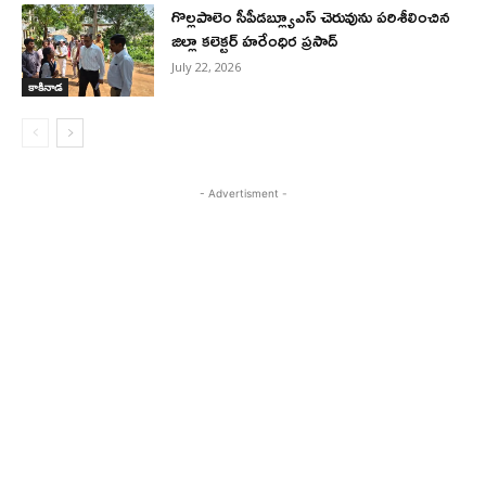
గొల్లపాలెం సీపీడబ్ల్యూఎస్‌ చెరువును పరిశీలించిన
జిల్లా కలెక్టర్ హరేంధిర ప్రసాద్
July 22, 2026
కాకినాడ
- Advertisment -