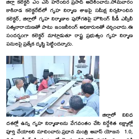
జిల్లా కలెక్టర్ ఎం ఎన్ హరేందిర ప్రసాద్ ఆదేశించారు.సోమవారం
కాకినాడ కలెక్టరేట్‌లో గృహ నిర్మాణ శాఖపై సమీక్ష నిర్వహించిన
కలెక్టర్, జిల్లాలో గృహ నిర్మాణాల పురోగతిపై హౌసింగ్ పీడీ ఎన్వీవీ
సత్యనారాయణతో పాటు ఇంజనీరింగ్ అధికారులతో చర్చించారు.ఈ
సందర్భంగా కలెక్టర్ మాట్లాడుతూ రాష్ట్ర ప్రభుత్వం గృహ నిర్మాణ
పనులపై ప్రత్యేక దృష్టి పెట్టిందన్నారు.
జిల్లాలో వివిధ
దశల్లో ఉన్న గృహ నిర్మాణాలను వేగవంతం చేసి నిర్దేశిత లక్ష్యాల్లో
పూర్తి చేయాలని సూచించారు.ప్రధాన మంత్రి ఆవాస్ యోజన 1.0,