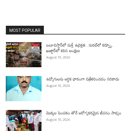
MOST POPULAR
బలూచిస్థాన్‌లో మళ్లీ ఉద్రిక్తత.. సురబ్‌లో కర్ఫ్యూ,
ఖుజ్దార్‌లో కఠిన ఆంక్షలు
August 10, 2026
ఉద్యోగులను ఆర్థిక భారంగా చిత్రీకరించడం సరికాదు
August 10, 2026
మొక్కల పెంపకం తోనే ఆరోగ్యకరమైన జీవనం సాధ్యం
August 10, 2026