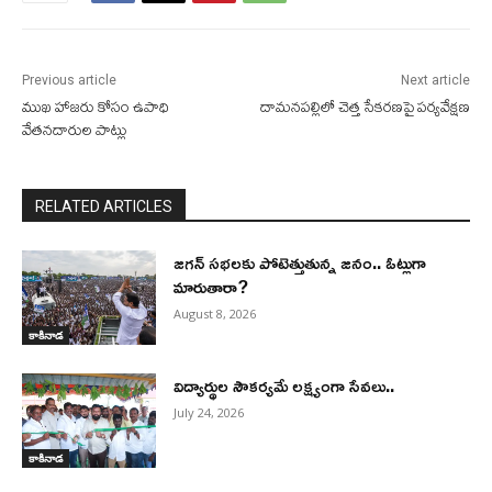
Previous article
Next article
ముఖ హాజరు కోసం ఉపాధి
దామనపల్లిలో చెత్త సేకరణపై పర్యవేక్షణ
వేతనదారుల పాట్లు
RELATED ARTICLES
జగన్ సభలకు పోటెత్తుతున్న జనం.. ఓట్లుగా
మారుతారా?
August 8, 2026
కాకినాడ
విద్యార్థుల సౌకర్యమే లక్ష్యంగా సేవలు..
July 24, 2026
కాకినాడ