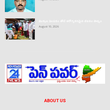
మొక్కల పెంపకం తోనే ఆరోగ్యకరమైన జీవనం సాధ్యం
August 10, 2026
ABOUT US