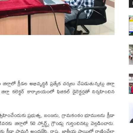
్లాలో క్రీడల అభివృద్ధికి ప్రత్యేక చర్యలు చేపడుతున్నట్లు జిల్లా
ిల్లా కలెక్టర్ కార్యాలయంలో ఫిజికల్ డైరెక్టర్లతో నిర్వహించిన
త్సహించేందుకు ప్రభుత్వ, బంజరు, గ్రామకంఠం భూములను క్రీడా
ు జిల్లాలో 50 స్పోర్ట్స్ గ్రౌండ్లు గుర్తించినట్లు వెల్లడించారు.
కు క్రీడా సామగ్రి అందజేసి, రాష్ట్ర, జాతీయ స్థాయిలో రాణించేలా