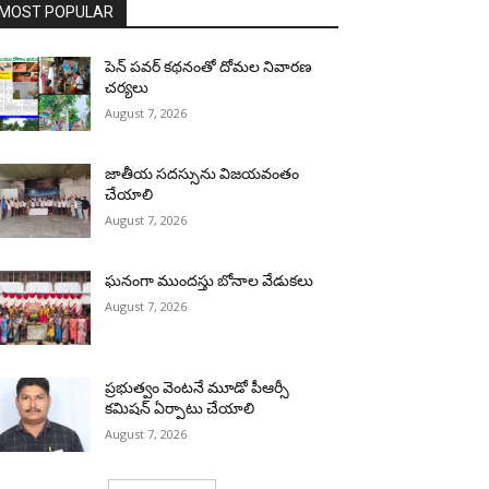
MOST POPULAR
పెన్ పవర్ కథనంతో దోమల నివారణ
చర్యలు
August 7, 2026
జాతీయ సదస్సును విజయవంతం
చేయాలి
August 7, 2026
ఘనంగా ముందస్తు బోనాల వేడుకలు
August 7, 2026
ప్రభుత్వం వెంటనే మూడో పీఆర్సీ
కమిషన్ ఏర్పాటు చేయాలి
August 7, 2026