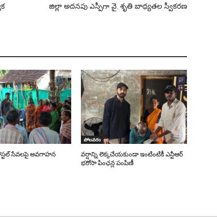
ేక
జిల్లా అదనపు ఎస్పీగా వై. శృతి బాధ్యతల స్వీకరణ
పోలవరం
పోస్టల్ సేవలపై అవగాహన
వర్షాన్ని లెక్కచేయకుండా ఇంటింటికీ ఎన్టీఆర్
భరోసా పింఛన్ల పంపిణీ