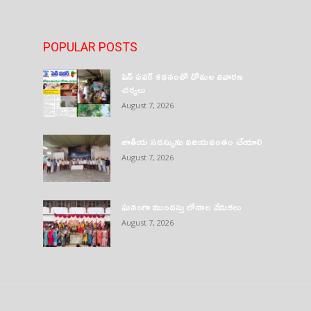
POPULAR POSTS
పెన్ పవర్ కథనంతో దోమల నివారణ
చర్యలు
August 7, 2026
జాతీయ సదస్సును విజయవంతం చేయాలి
August 7, 2026
ఘనంగా ముందస్తు బోనాల వేడుకలు
August 7, 2026