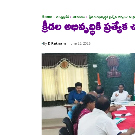
Home
ఆంధ్రప్రదేశ్
పోలవరం
క్రీడల అభివృద్ధికి ప్రత్యేక చర్యలు: కలెక్
క్రీడల అభివృద్ధికి ప్రత్యే
By
D Ratnam
June 25, 2026