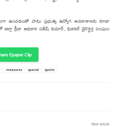
ంగా ఉంచడంతో పాటు ప్రభుత్వ ఉద్యోగ అవకాశాలకు కూడా
్లా క్రీడా అధికారి సతీష్ కుమార్, ఫిజికల్ డైరెక్టర్ల సంఘం
are Epaper Clip
r
measures
special
sports
Next article