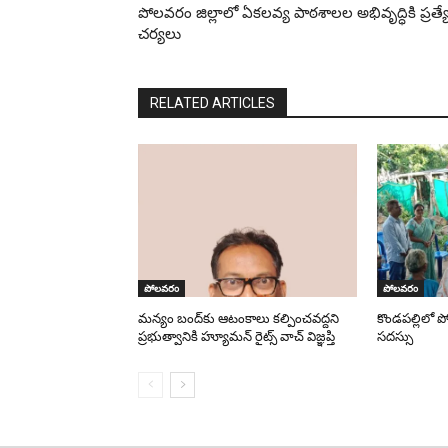
పోలవరం జిల్లాలో ఏకలవ్య పాఠశాలల అభివృద్ధికి ప్రత్య
చర్యలు
RELATED ARTICLES
పోలవరం
పోలవరం
మన్యం బంద్‌కు ఆటంకాలు కల్పించవద్దని
కొండపల్లిలో 
ప్రభుత్వానికి హ్యూమన్ రైట్స్ వాచ్ విజ్ఞప్తి
సదస్సు