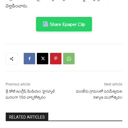
వెల్లడించారు.
Share Epaper Clip
Previous article
Next article
శ్రీ కోటి ఇంగ్లీష్ మీడియం హైస్కూల్
మంజేరు గ్రామంలో పరమేశ్వరుల
ఘనంగా 10వ వార్షికోత్సవం
కళ్యాణ మహోత్సవం
RELATED ARTICLES