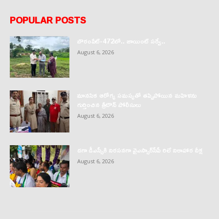
POPULAR POSTS
బౌరంపేట్-472లో.. జాయింట్ సర్వే..
August 6, 2026
మానసిక ఆరోగ్య సమస్యతో తప్పిపోయిన మహిళను
గుర్తించిన త్రీటౌన్ పోలీసులు
August 6, 2026
దగా డీఎస్సీకి నిరసనగా వైఎస్సార్‌సీపీ రిలే నిరాహార దీక్ష
August 6, 2026