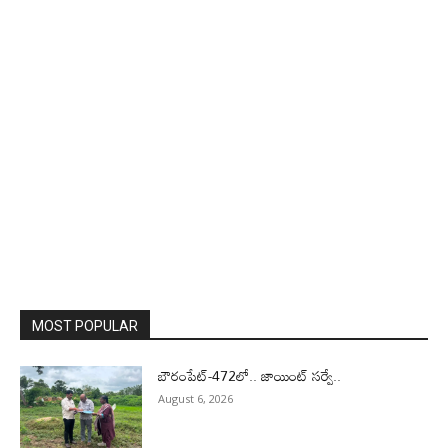
MOST POPULAR
బౌరంపేట్-472లో.. జాయింట్ సర్వే..
August 6, 2026