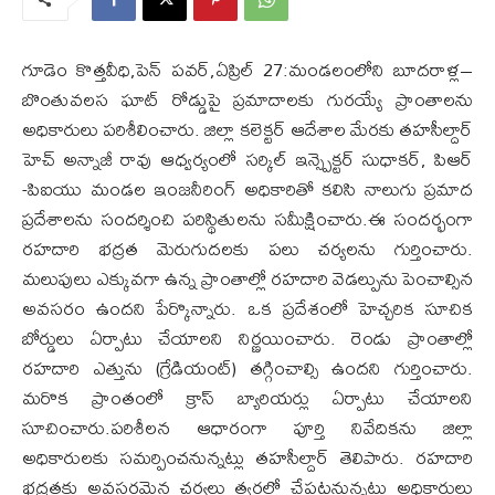
గూడెం కొత్తవీధి,పెన్ పవర్,ఏప్రిల్ 27:మండలంలోని బూదరాళ్ల–
బొంతువలస ఘాట్ రోడ్డుపై ప్రమాదాలకు గురయ్యే ప్రాంతాలను
అధికారులు పరిశీలించారు. జిల్లా కలెక్టర్ ఆదేశాల మేరకు తహసీల్దార్
హెచ్ అన్నాజీ రావు ఆధ్వర్యంలో సర్కిల్ ఇన్స్పెక్టర్ సుధాకర్, పిఆర్
-పిఐయు మండల ఇంజనీరింగ్ అధికారితో కలిసి నాలుగు ప్రమాద
ప్రదేశాలను సందర్శించి పరిస్థితులను సమీక్షించారు.ఈ సందర్భంగా
రహదారి భద్రత మెరుగుదలకు పలు చర్యలను గుర్తించారు.
మలుపులు ఎక్కువగా ఉన్న ప్రాంతాల్లో రహదారి వెడల్పును పెంచాల్సిన
అవసరం ఉందని పేర్కొన్నారు. ఒక ప్రదేశంలో హెచ్చరిక సూచిక
బోర్డులు ఏర్పాటు చేయాలని నిర్ణయించారు. రెండు ప్రాంతాల్లో
రహదారి ఎత్తును (గ్రేడియంట్) తగ్గించాల్సి ఉందని గుర్తించారు.
మరొక ప్రాంతంలో క్రాస్ బ్యారియర్లు ఏర్పాటు చేయాలని
సూచించారు.పరిశీలన ఆధారంగా పూర్తి నివేదికను జిల్లా
అధికారులకు సమర్పించనున్నట్లు తహసీల్దార్ తెలిపారు. రహదారి
భద్రతకు అవసరమైన చర్యలు త్వరలో చేపట్టనున్నట్లు అధికారులు