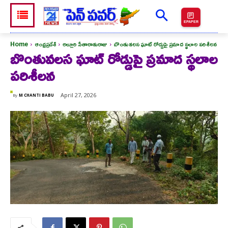
EPAPER
Home
ఆంధ్రప్రదేశ్
అల్లూరి సీతారామరాజు
బొంతువలస ఘాట్ రోడ్డుపై ప్రమాద స్థలాల పరిశీలన
బొంతువలస ఘాట్ రోడ్డుపై ప్రమాద స్థలాల
పరిశీలన
April 27, 2026
By
M CHANTI BABU