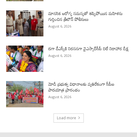
మానసిక ఆరోగ్య సమస్యతో తప్పిపోయిన మహిళను
గుర్తించిన త్రీటౌన్ పోలీసులు
August 6, 2026
దగా డీఎస్సీకి నిరసనగా వైఎస్సార్‌సీపీ రిలే నిరాహార దీక్ష
August 6, 2026
మోదీ ప్రభుత్వ విధానాలకు వ్యతిరేకంగా సీపీఐ
పాదయాత్ర ప్రారంభం
August 6, 2026
Load more