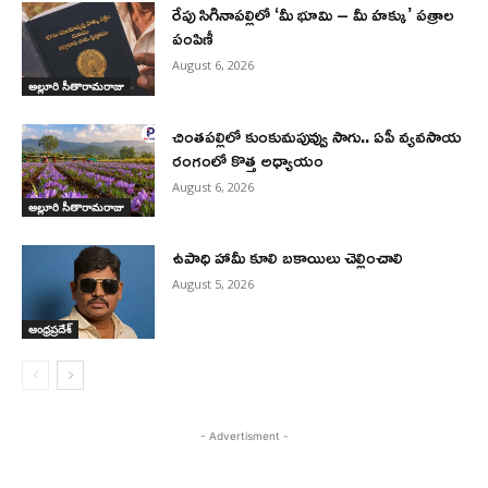
రేపు సిగినాపల్లిలో ‘మీ భూమి – మీ హక్కు’ పత్రాల
పంపిణీ
August 6, 2026
అల్లూరి సీతారామరాజు
చింతపల్లిలో కుంకుమపువ్వు సాగు.. ఏపీ వ్యవసాయ
రంగంలో కొత్త అధ్యాయం
August 6, 2026
అల్లూరి సీతారామరాజు
ఉపాధి హామీ కూలి బకాయిలు చెల్లించాలి
August 5, 2026
ఆంధ్రప్రదేశ్
- Advertisment -