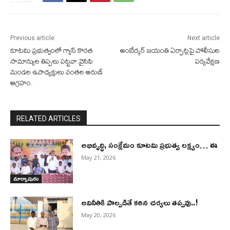
Previous article
Next article
కూటమి ప్రభుత్వంలో గ్యాస్ కొరత
అంబేద్కర్ జయంతి ఏర్పాట్లపై పోలీసుల
సామాన్యుల తిప్పలు పట్టవా:వైసిపి
పర్యవేక్షణ
మండల ఉపాధ్యక్షులు వంతల అరుణ్
ఆగ్రహం.
RELATED ARTICLES
అభివృద్ధి, సంక్షేమం కూటమి ప్రభుత్వ లక్ష్యం… ఈ
May 21, 2026
మార్కాపురం
అవినీతికి పాల్పడితే కఠిన చర్యలు తప్పవు..!
May 20, 2026