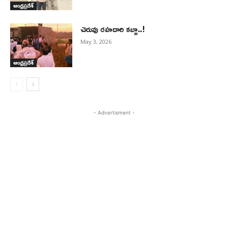
ఆంధ్రప్రదేశ్
చెరువు రహదారి కబ్జా..!
May 3, 2026
ఆంధ్రప్రదేశ్
- Advertisment -