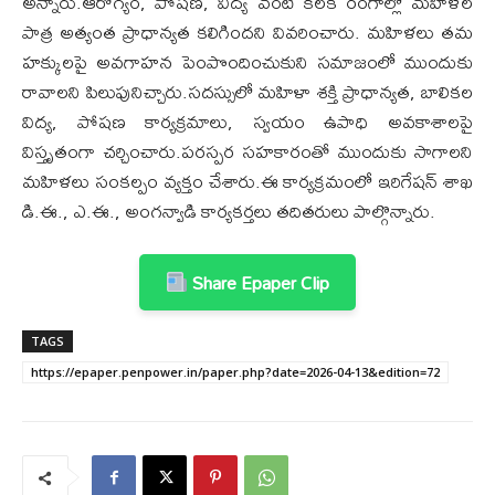
అన్నారు.ఆరోగ్యం, పోషణ, విద్య వంటి కీలక రంగాల్లో మహిళల
పాత్ర అత్యంత ప్రాధాన్యత కలిగిందని వివరించారు. మహిళలు తమ
హక్కులపై అవగాహన పెంపొందించుకుని సమాజంలో ముందుకు
రావాలని పిలుపునిచ్చారు.సదస్సులో మహిళా శక్తి ప్రాధాన్యత, బాలికల
విద్య, పోషణ కార్యక్రమాలు, స్వయం ఉపాధి అవకాశాలపై
విస్తృతంగా చర్చించారు.పరస్పర సహకారంతో ముందుకు సాగాలని
మహిళలు సంకల్పం వ్యక్తం చేశారు.ఈ కార్యక్రమంలో ఇరిగేషన్ శాఖ
డి.ఈ., ఎ.ఈ., అంగన్వాడి కార్యకర్తలు తదితరులు పాల్గొన్నారు.
Share Epaper Clip
TAGS
https://epaper.penpower.in/paper.php?date=2026-04-13&edition=72