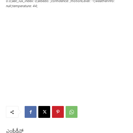
0.0;aec_lux_index: 0;albedo: ;confidence: ;motionLevel: -1;weatherinfo:
null;temperature: 44;
ఎంపీడీవో