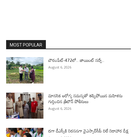
MOST POPULAR
బౌరంపేట్-472లో.. జాయింట్ సర్వే..
August 6, 2026
మానసిక ఆరోగ్య సమస్యతో తప్పిపోయిన మహిళను
గుర్తించిన త్రీటౌన్ పోలీసులు
August 6, 2026
దగా డీఎస్సీకి నిరసనగా వైఎస్సార్‌సీపీ రిలే నిరాహార దీక్ష