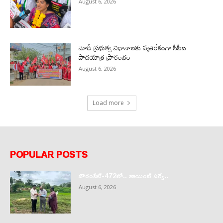
August 6, 2026
మోదీ ప్రభుత్వ విధానాలకు వ్యతిరేకంగా సీపీఐ
పాదయాత్ర ప్రారంభం
August 6, 2026
Load more
POPULAR POSTS
బౌరంపేట్-472లో.. జాయింట్ సర్వే..
August 6, 2026