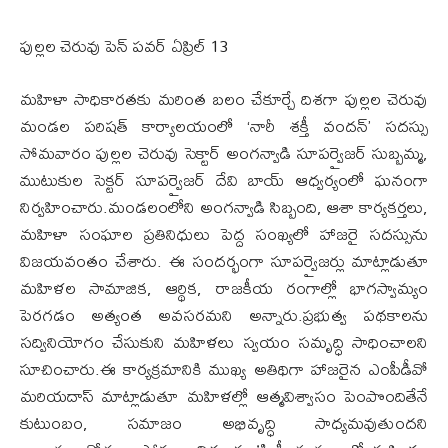
పుల్లల చెరువు పెన్ పవర్ ఏప్రిల్‌ 13
మహిళా సాధికారతకు మరింత బలం చేకూర్చే దిశగా పుల్లల చెరువు
మండల పరిషత్ కార్యాలయంలో ‘నారీ శక్తీ వందన్’ సదస్సు
సోమవారం పుల్లల చెరువు సెక్టార్ అంగన్వాడి సూపర్వైజర్ సుబ్బమ్మ,
ముటుకుల సెక్టర్ సూపర్వైజర్ దేవి బాయ్ ఆధ్వర్యంలో ఘనంగా
నిర్వహించారు.మండలంలోని అంగన్వాడి సిబ్బంది, ఆశా కార్యకర్తలు,
మహిళా సంఘాల ప్రతినిధులు పెద్ద సంఖ్యలో హాజరై సదస్సును
విజయవంతం చేశారు. ఈ సందర్భంగా సూపర్వైజర్లు మాట్లాడుతూ
మహిళల సామాజిక, ఆర్థిక, రాజకీయ రంగాల్లో భాగస్వామ్యం
పెరగడం అత్యంత అవసరమని అన్నారు.ప్రభుత్వ పథకాలను
సద్వినియోగం చేసుకుని మహిళలు స్వయం సమృద్ధి సాధించాలని
సూచించారు.ఈ కార్యక్రమానికి ముఖ్య అతిథిగా హాజరైన ఎంపీడీవో
మరియదాస్ మాట్లాడుతూ మహిళల్లో ఆత్మవిశ్వాసం పెంపొందితేనే
కుటుంబం, సమాజం అభివృద్ధి సాధ్యమవుతుందని