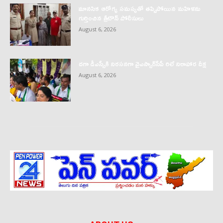
మానసిక ఆరోగ్య సమస్యతో తప్పిపోయిన మహిళను
గుర్తించిన త్రీటౌన్ పోలీసులు
August 6, 2026
దగా డీఎస్సీకి నిరసనగా వైఎస్సార్‌సీపీ రిలే నిరాహార దీక్ష
August 6, 2026