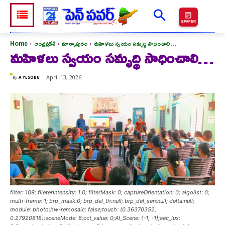
EPAPER
Home
ఆంధ్రప్రదేశ్
మార్కాపురం
మహిళలు స్వయం సమృద్ధి సాధించాలి...
మహిళలు స్వయం సమృద్ధి సాధించాలి…
April 13, 2026
By
A YESOBU
filter: 109; fileterIntensity: 1.0; filterMask: 0; captureOrientation: 0; algolist: 0;
multi-frame: 1; brp_mask:0; brp_del_th:null; brp_del_sen:null; delta:null;
module: photo;hw-remosaic: false;touch: (0.36370352,
0.27920818);sceneMode: 8;cct_value: 0;AI_Scene: (-1, -1);aec_lux: