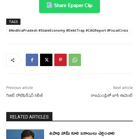
Share Epaper Clip
TAGS
#AndhraPradesh #StateEconomy #DebtTrap #CAGReport #FiscalCrisis
Previous article
Next article
గెజిట్ నోటిఫికేషన్ రిలీజ్
రాజమండ్రిలో భారీ ఈవెంట్
RELATED ARTICLES
ఉపాధి హామీ కూలి బకాయిలు చెల్లించాలి