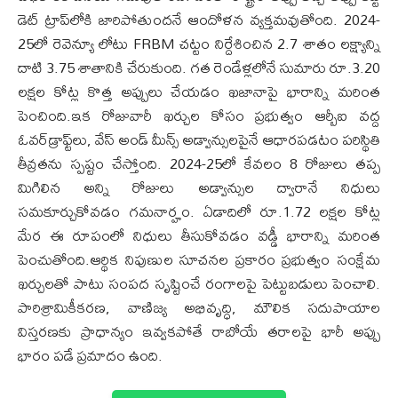
డెట్ ట్రాప్‌లోకి జారిపోతుందనే ఆందోళన వ్యక్తమవుతోంది. 2024-
25లో రెవెన్యూ లోటు FRBM చట్టం నిర్దేశించిన 2.7 శాతం లక్ష్యాన్ని
దాటి 3.75 శాతానికి చేరుకుంది. గత రెండేళ్లలోనే సుమారు రూ.3.20
లక్షల కోట్ల కొత్త అప్పులు చేయడం ఖజానాపై భారాన్ని మరింత
పెంచింది.ఇక రోజువారీ ఖర్చుల కోసం ప్రభుత్వం ఆర్బీఐ వద్ద
ఓవర్‌డ్రాఫ్ట్‌లు, వేస్ అండ్ మీన్స్ అడ్వాన్సులపైనే ఆధారపడటం పరిస్థితి
తీవ్రతను స్పష్టం చేస్తోంది. 2024-25లో కేవలం 8 రోజులు తప్ప
మిగిలిన అన్ని రోజులు అడ్వాన్సుల ద్వారానే నిధులు
సమకూర్చుకోవడం గమనార్హం. ఏడాదిలో రూ.1.72 లక్షల కోట్ల
మేర ఈ రూపంలో నిధులు తీసుకోవడం వడ్డీ భారాన్ని మరింత
పెంచుతోంది.ఆర్థిక నిపుణుల సూచనల ప్రకారం ప్రభుత్వం సంక్షేమ
ఖర్చులతో పాటు సంపద సృష్టించే రంగాలపై పెట్టుబడులు పెంచాలి.
పారిశ్రామికీకరణ, వాణిజ్య అభివృద్ధి, మౌలిక సదుపాయాల
విస్తరణకు ప్రాధాన్యం ఇవ్వకపోతే రాబోయే తరాలపై భారీ అప్పు
భారం పడే ప్రమాదం ఉంది.