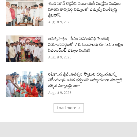
శబరి నగర్ రెల్లివీధి పంచాయతీ సంక్షేమ సంఘం
నూతన కార్యవర్గ సభ్యులతో ఎమ్మెల్యే వంశీకృష్ణ
శ్రీనివాస్.
August 9, 2026
ఆపన్నహస్తం.. సీఎం సహాయనిధి పెందుర్తి
నియోజకవర్గంలో 7 కుటుంబాలకు రూ.5.55 లక్షల
సీఎంఆర్‌ఎఫ్ చెక్కుల పంపిణీ
August 9, 2026
రిషికొండ శ్రీవేంకటేశ్వర స్వామిని దర్శించుకున్న
హోంమంత్రి అనిత భక్తులతో ఆప్యాయంగా మాట్లాడి
దర్శన ఏర్పాట్లపై ఆరా
August 9, 2026
Load more