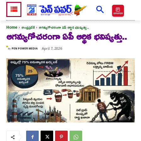
EPAPER
Home
ఆంధ్రప్రదేశ్
ఆగమ్యగోచరంగా ఏపీ ఆర్థిక భవిష్యత్తు..
ఆగమ్యగోచరంగా ఏపీ ఆర్థిక భవిష్యత్తు..
April 7, 2026
By
PEN POWER MEDIA