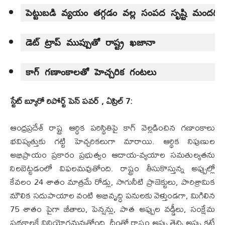
పెట్టుబడి వ్యయం తగ్గడం వల్ల సంపద సృష్టి మందగిం
కాగ్ గణాంకాలతో హెచ్చరిక గంటలు
స్టేట్ బ్యూరో రిపోర్ట్ పెన్ పవర్ , ఏప్రిల్ 7:
ఆంధ్రప్రదేశ్ రాష్ట్ర ఆర్థిక పరిస్థితిపై కాగ్ వెల్లడించిన గణాంకాలు
భవిష్యత్తుకు గట్టి హెచ్చరికలుగా మారాయి. ఆర్థిక నిపుణుల
అభిప్రాయం ప్రకారం ప్రభుత్వం ఆదాయ-వ్యయాల సమతుల్యతను
నిలబెట్టడంలో విఫలమవుతోంది. రాష్ట్రం తీసుకొస్తున్న అప్పుల్లో
కేవలం 24 శాతం మాత్రమే రోడ్లు, సాగునీటి ప్రాజెక్టులు, పారిశ్రామిక
మౌలిక సదుపాయాల వంటి అభివృద్ధి పనులకు వెళ్తుండగా, మిగిలిన
75 శాతం పైగా జీతాలు, పెన్షన్లు, పాత అప్పుల వడ్డీలు, సంక్షేమ
పథకాలకే వినియోగమవుతోంది. దీంతో రాష్ట్రం అప్పు తెచ్చి అప్పు కట్టే