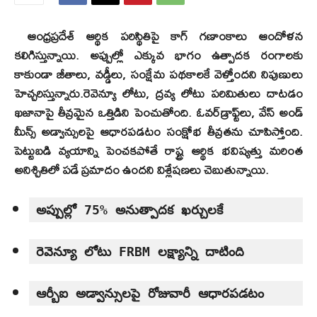
ఆంధ్రప్రదేశ్ ఆర్థిక పరిస్థితిపై కాగ్ గణాంకాలు ఆందోళన
కలిగిస్తున్నాయి. అప్పుల్లో ఎక్కువ భాగం ఉత్పాదక రంగాలకు
కాకుండా జీతాలు, వడ్డీలు, సంక్షేమ పథకాలకే వెళ్తోందని నిపుణులు
హెచ్చరిస్తున్నారు.రెవెన్యూ లోటు, ద్రవ్య లోటు పరిమితులు దాటడం
ఖజానాపై తీవ్రమైన ఒత్తిడిని పెంచుతోంది. ఓవర్‌డ్రాఫ్ట్‌లు, వేస్ అండ్
మీన్స్ అడ్వాన్సులపై ఆధారపడటం సంక్షోభ తీవ్రతను చూపిస్తోంది.
పెట్టుబడి వ్యయాన్ని పెంచకపోతే రాష్ట్ర ఆర్థిక భవిష్యత్తు మరింత
అనిశ్చితిలో పడే ప్రమాదం ఉందని విశ్లేషణలు చెబుతున్నాయి.
అప్పుల్లో 75% అనుత్పాదక ఖర్చులకే
రెవెన్యూ లోటు FRBM లక్ష్యాన్ని దాటింది
ఆర్బీఐ అడ్వాన్సులపై రోజువారీ ఆధారపడటం