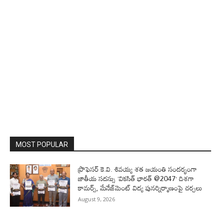
MOST POPULAR
ప్రొఫెసర్‌ కె.వి. శివయ్య శత జయంతి సందర్భంగా
జాతీయ సదస్సు ‘వికసిత్‌ భారత్‌ @2047’ దిశగా
కామర్స్‌, మేనేజ్‌మెంట్‌ విద్య పునర్నిర్మాణంపై చర్చలు
August 9, 2026