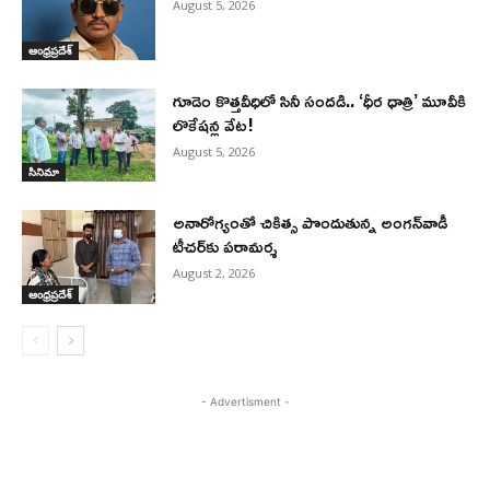
August 5, 2026
ఆంధ్రప్రదేశ్
గూడెం కొత్తవీధిలో సినీ సందడి.. ‘ధీర ధాత్రి’ మూవీకి
లొకేషన్ల వేట!
August 5, 2026
సినిమా
అనారోగ్యంతో చికిత్స పొందుతున్న అంగన్‌వాడీ
టీచర్‌కు పరామర్శ
August 2, 2026
ఆంధ్రప్రదేశ్
- Advertisment -