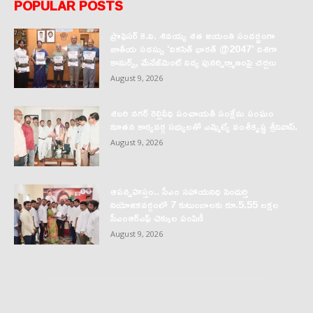
POPULAR POSTS
ప్రొఫెసర్‌ కె.వి. శివయ్య శత జయంతి సందర్భంగా
జాతీయ సదస్సు ‘వికసిత్‌ భారత్‌ @2047’ దిశగా
కామర్స్‌, మేనేజ్‌మెంట్‌ విద్య పునర్నిర్మాణంపై చర్చలు
August 9, 2026
శబరి నగర్ రెల్లివీధి పంచాయతీ సంక్షేమ సంఘం
నూతన కార్యవర్గ సభ్యులతో ఎమ్మెల్యే వంశీకృష్ణ శ్రీనివాస్.
August 9, 2026
ఆపన్నహస్తం.. సీఎం సహాయనిధి పెందుర్తి
నియోజకవర్గంలో 7 కుటుంబాలకు రూ.5.55 లక్షల
సీఎంఆర్‌ఎఫ్ చెక్కుల పంపిణీ
August 9, 2026