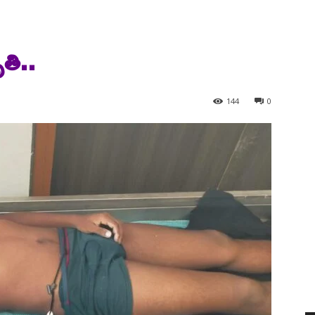
తి..
144
0