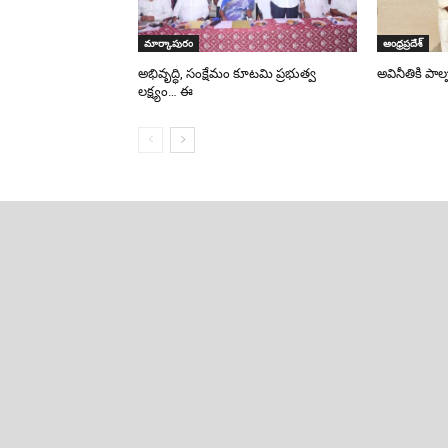
మార్కాపురం
ఆంధ్రప్రదేశ్
అభివృద్ధి, సంక్షేమం కూటమి ప్రభుత్వ
అవినీతికి పాల
లక్ష్యం… ఈ