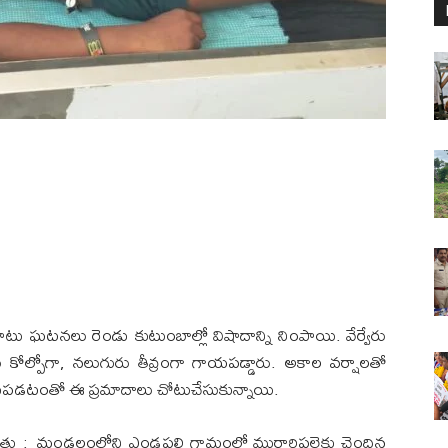
ఘటనలు రెండు కుటుంబాల్లో విషాదాన్ని నింపాయి. వేర్వేరు
ణాలు కోల్పోగా, నలుగురు తీవ్రంగా గాయపడ్డారు. అకాల వర్షాలతో
కుపడటంతో ఈ ప్రమాదాలు చోటుచేసుకున్నాయి.
తు : మండలంలోని ఎండ్రపల్లి గ్రామంలో మురారిపల్లెకు చెందిన