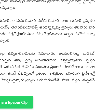
ుడు ఆసుపత్రికి చేరుకునేలోపే ప్రాణాలు కోల్పోయినట్లు వైద్యులు
స్తున్నారు.
ార్, రజినిసు కుమార్, నితీష్ కుమార్, రాజు కుమార్ ప్రస్తుతం
ూయిడ్స్, యాంటీబయాటిక్స్ అందిస్తున్నట్లు వైద్యులు తెలిపారు.వారి
ిరంతరం పర్యవేక్షణలో ఉంచినట్లు వెల్లడించారు. డాక్టర్ మనోజ్ ఖన్నా
స్తోంది.
 ఉన్నతాధికారులకు సమాచారం అందించినట్లు మెడికల్
మైన అన్ని వైద్య సదుపాయాలు కల్పిస్తున్నామని స్పష్టం
న ఈ వరుస పిడుగుపాటు ఘటనలు ప్రజలను కలచివేశాయి. అకాల
ఉండే నేపథ్యంలో రైతులు, కార్మికులు బహిరంగ ప్రదేశాల్లో
చ్చరిస్తున్నారు.ప్రకృతి విరుచుకుపడితే ప్రాణ నష్టం తప్పదనే
are Epaper Clip