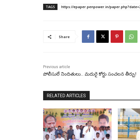
TAGS
https://epaper.penpower.in/paper.php?date=
Share
Previous article
పోలీసులే నిందితులు… మదురై కోర్టు సంచలన తీర్పు!
RELATED ARTICLES