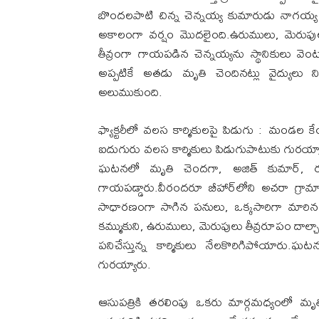
బొందలపాటి చిన్న చెన్నయ్య కుమారుడు నాగయ్
అకాలంగా వర్షం మొదలైంది.ఉరుములు, మెరుపులత
తీవ్రంగా గాయపడిన చెన్నయ్యను స్థానికులు వెం
అప్పటికే అతడు మృతి చెందినట్లు వైద్యులు 
అలుముకుంది.
ఫ్యాక్టరీలో వలస కార్మికులపై పిడుగు : మండల కే
ఐదుగురు వలస కార్మికులు పిడుగుపాటుకు గురయ్యార
ఘటనలో మృతి చెందగా, అజిత్ కుమార్, రజిన
గాయపడ్డారు.వీరందరూ బీహార్‌లోని అచరా గ్ర
సాధారణంగా సాగిన పనులు, ఒక్కసారిగా మార
కమ్ముకుని, ఉరుములు, మెరుపులు తీవ్రరూపం దా
పనిచేస్తున్న కార్మికులు నేలకొరిగిపోయారు
గురయ్యారు.
ఆసుపత్రికి తరలింపు ఒకరు మార్గమధ్యంలో 