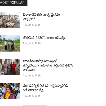
MOST POPULAR
చీరాల చేనేతకు పూర్వ వైభవం
ఎప్పుడు?..
August 6, 2026
బౌరంపేట్-472లో.. జాయింట్ సర్వే..
August 6, 2026
మానసిక ఆరోగ్య సమస్యతో
తప్పిపోయిన మహిళను గుర్తించిన త్రీటౌన్
పోలీసులు
August 6, 2026
దగా డీఎస్సీకి నిరసనగా వైఎస్సార్‌సీపీ
రిలే నిరాహార దీక్ష
August 6, 2026