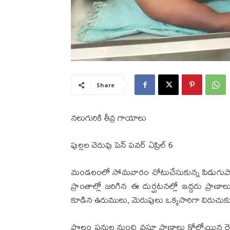
Share
నలుగురికి తీవ్ర గాయాలు
పుల్లల చెరువు పెన్ పవర్ ఏప్రిల్‌ 6
మండలంలో సోమవారం చోటుచేసుకున్న పిడుగుపాటు 
ప్రాంతాల్లో జరిగిన ఈ దుర్ఘటనల్లో ఇద్దరు ప్రా
కూడిన ఉరుములు, మెరుపులు ఒక్కసారిగా విరుచు
పొలం పనుల నుంచి వస్తూ ప్రాణాలు కోల్పోయిన రై