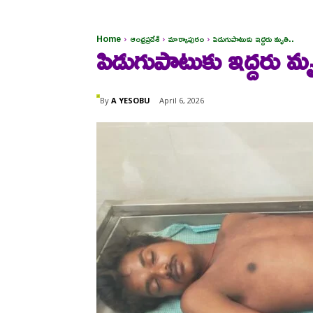
Home
ఆంధ్రప్రదేశ్
మార్కాపురం
పిడుగుపాటుకు ఇద్దరు మృతి..
పిడుగుపాటుకు ఇద్దరు మృ
By
A YESOBU
April 6, 2026