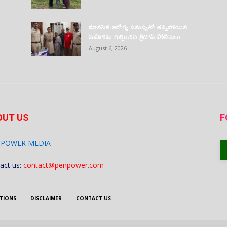
మానసిక ఆరోగ్య సమస్యతో తప్పిపోయిన
మహిళను గుర్తించిన త్రీటౌన్ పోలీసులు
August 6, 2026
OUT US
F
 POWER MEDIA
act us:
contact@penpower.com
TIONS
DISCLAIMER
CONTACT US