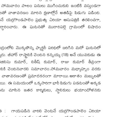
య సోమవారం పొలం పనులు ముగించుకుని ఇంటికి వస్తుండగా
ో వాతావరణం మారిన క్షణాల్లోనే అతడిపై పిడుగు పడింది.
టనే యర్రగొండపాలెం ప్రభుత్వ ఏరియా ఆసుపత్రికి తరలించగా,
నిర్ధారించారు. ఈ ఘటనతో మురారిపల్లె గ్రామంలో విషాదం
ంద్రంలోని మొక్కజొన్న ఫ్యాక్టరీ పరిధిలో జరిగిన మరో ఘటనలో
ు. బీహార్ రాష్ట్రానికి చెందిన కన్నయ్య (18) అనే యువకుడు ఈ
ిసు కుమార్, నితీష్ కుమార్, రాజు కుమార్ తీవ్రంగా
ామానికి చెందినవారని సమాచారం.సోమవారం మధ్యాహ్నం వరకు
ిన వాతావరణంతో ప్రమాదకరంగా మారాయి.ఆకాశం మబ్బులతో
ల్చాయి. ఈ సమయంలో ఒక్కసారిగా భారీ పిడుగు పడటంతో అక్కడ
.ఘటనను చూసిన ఇతర కార్మికులు, స్థానికులు భయాందోళనకు
మృతి : గాయపడిన వారిని వెంటనే యర్రగొండపాలెం ఏరియా