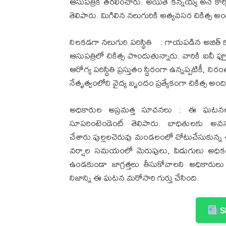
ఆసుపత్రికి తరలించారు. అయితే కన్నయ్య అనే కార్మిక
తెలిపారు. మిగిలిన నలుగురికి అత్యవసర చికిత్స అంది
నిలకడగా నలుగురి పరిస్థితి : గాయపడిన అజిత్ కుమ
ఆసుపత్రిలో చికిత్స పొందుతున్నారు. వారికి ఐవీ ఫ్ల
ఆరోగ్య పరిస్థితి ప్రస్తుతం స్థిరంగా ఉన్నప్పటికీ, న
నేతృత్వంలోని వైద్య బృందం ప్రత్యేకంగా చికిత్స అంది
అధికారుల అప్రమత్త సూచనలు : ఈ ఘటనలపై
సూపరింటెండెంట్ తెలిపారు. బాధితులకు అవసర
చేశారు.పుల్లలచెరువు మండలంలో చోటుచేసుకున్
వర్షాల సమయంలో మెరుపులు, పిడుగులు అధికంగా 
ఉండకుండా జాగ్రత్తలు తీసుకోవాలని అధికారులు హె
నిజాన్ని ఈ ఘటన మరోసారి గుర్తు చేసింది.
Sh