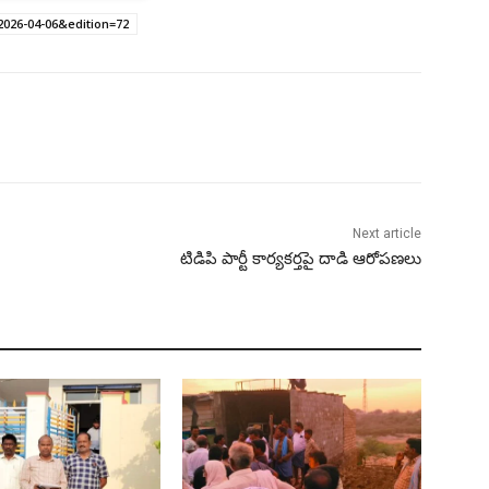
2026-04-06&edition=72
Next article
టిడిపి పార్టీ కార్యకర్తపై దాడి ఆరోపణలు