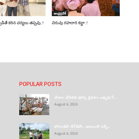
ఆంధ్రప్రదేశ్
్పడితే కఠిన చర్యలు తప్పవు..!
చెరువు రహదారి కబ్జా..!
POPULAR POSTS
చీరాల చేనేతకు పూర్వ వైభవం ఎప్పుడు?..
August 6, 2026
బౌరంపేట్-472లో.. జాయింట్ సర్వే..
August 6, 2026