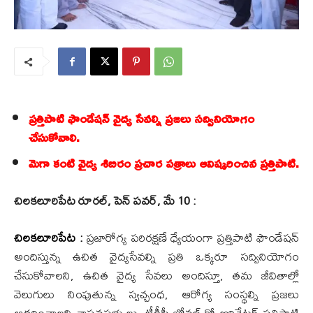
ప్రత్తిపాటి ఫౌండేషన్ వైద్య సేవల్ని ప్రజలు సద్వినియోగం
చేసుకోవాలి.
మెగా కంటి వైద్య శిబిరం ప్రచార పత్రాలు ఆవిష్కరించిన ప్రత్తిపాటి.
చిలకలూరిపేట రూరల్, పెన్ పవర్, మే 10 :
చిలకలూరిపేట :
ప్రజారోగ్య పరిరక్షణే ధ్యేయంగా ప్రత్తిపాటి ఫౌండేషన్
అందిస్తున్న ఉచిత వైద్యసేవల్ని ప్రతి ఒక్కరూ సద్వినియోగం
చేసుకోవాలని, ఉచిత వైద్య సేవలు అందిస్తూ, తమ జీవితాల్లో
వెలుగులు నింపుతున్న స్వచ్చంధ, ఆరోగ్య సంస్థల్ని ప్రజలు
ఆదరించాలని శాసనసభ్యులు, టీడీపీ జోనల్ కో ఆర్డినేటర్ ప్రత్తిపాటి