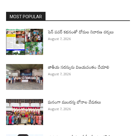
MOST POPULAR
పెన్ పవర్ కథనంతో దోమల నివారణ చర్యలు
August 7, 2026
జాతీయ సదస్సును విజయవంతం చేయాలి
August 7, 2026
ఘనంగా ముందస్తు బోనాల వేడుకలు
August 7, 2026