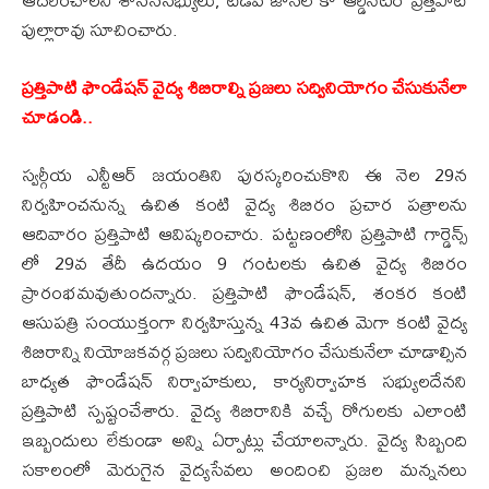
పుల్లారావు సూచించారు.
ప్రత్తిపాటి ఫౌండేషన్ వైద్య శిబిరాల్ని ప్రజలు సద్వినియోగం చేసుకునేలా
చూడండి..
స్వర్గీయ ఎన్టీఆర్ జయంతిని పురస్కరించుకొని ఈ నెల 29న
నిర్వహించనున్న ఉచిత కంటి వైద్య శిబిరం ప్రచార పత్రాలను
ఆదివారం ప్రత్తిపాటి ఆవిష్కరించారు. పట్టణంలోని ప్రత్తిపాటి గార్డెన్స్
లో 29వ తేదీ ఉదయం 9 గంటలకు ఉచిత వైద్య శిబిరం
ప్రారంభమవుతుందన్నారు. ప్రత్తిపాటి ఫౌండేషన్, శంకర కంటి
ఆసుపత్రి సంయుక్తంగా నిర్వహిస్తున్న 43వ ఉచిత మెగా కంటి వైద్య
శిబిరాన్ని నియోజకవర్గ ప్రజలు సద్వినియోగం చేసుకునేలా చూడాల్సిన
బాధ్యత ఫౌండేషన్ నిర్వాహకులు, కార్యనిర్వాహక సభ్యులదేనని
ప్రత్తిపాటి స్పష్టంచేశారు. వైద్య శిబిరానికి వచ్చే రోగులకు ఎలాంటి
ఇబ్బందులు లేకుండా అన్ని ఏర్పాట్లు చేయాలన్నారు. వైద్య సిబ్బంది
సకాలంలో మెరుగైన వైద్యసేవలు అందించి ప్రజల మన్ననలు