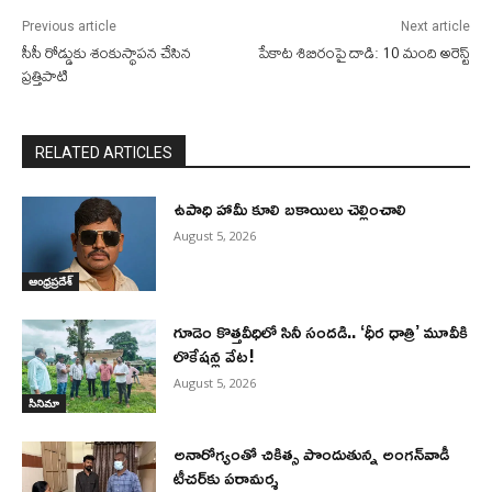
Previous article
Next article
సీసీ రోడ్డుకు శంకుస్థాపన చేసిన
పేకాట శిబిరంపై దాడి: 10 మంది అరెస్ట్
ప్రత్తిపాటి
RELATED ARTICLES
ఉపాధి హామీ కూలి బకాయిలు చెల్లించాలి
August 5, 2026
ఆంధ్రప్రదేశ్
గూడెం కొత్తవీధిలో సినీ సందడి.. ‘ధీర ధాత్రి’ మూవీకి
లొకేషన్ల వేట!
August 5, 2026
సినిమా
అనారోగ్యంతో చికిత్స పొందుతున్న అంగన్‌వాడీ
టీచర్‌కు పరామర్శ