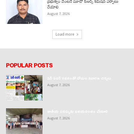
ప్రభుత్వం వెంటనే మూడో పీఆర్సీ కమిషన్ ఏర్పాటు
చేయాలి
August 7, 2026
Load more
POPULAR POSTS
పెన్ పవర్ కథనంతో దోమల నివారణ చర్యలు
August 7, 2026
జాతీయ సదస్సును విజయవంతం చేయాలి
August 7, 2026