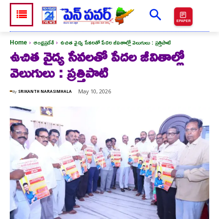
EPAPER
Home
ఆంధ్రప్రదేశ్
ఉచిత వైద్య సేవలతో పేదల జీవితాల్లో వెలుగులు : ప్రత్తిపాటి
ఉచిత వైద్య సేవలతో పేదల జీవితాల్లో
వెలుగులు : ప్రత్తిపాటి
May 10, 2026
By
SRIKANTH NARASIMHALA