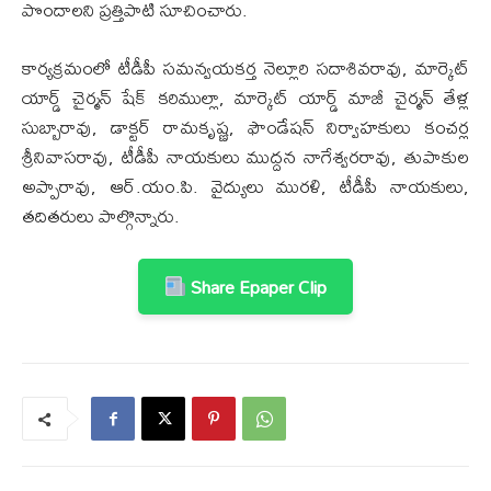
పొందాలని ప్రత్తిపాటి సూచించారు.
కార్యక్రమంలో టీడీపీ సమన్వయకర్త నెల్లూరి సదాశివరావు, మార్కెట్
యార్డ్ చైర్మన్ షేక్ కరిముల్లా, మార్కెట్ యార్డ్ మాజీ చైర్మన్ తేళ్ల
సుబ్బారావు, డాక్టర్ రామకృష్ణ, ఫౌండేషన్ నిర్వాహకులు కంచర్ల
శ్రీనివాసరావు, టీడీపీ నాయకులు ముద్దన నాగేశ్వరరావు, తుపాకుల
అప్పారావు, ఆర్.యం.పి. వైద్యులు మురళి, టీడీపీ నాయకులు,
తదితరులు పాల్గొన్నారు.
Share Epaper Clip