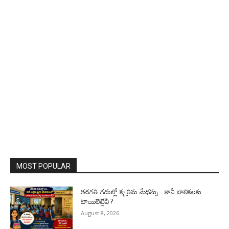
MOST POPULAR
తరగతి గదుల్లో కృత్రిమ మేధస్సు.. కానీ బాలికలకు
టాయిలెట్లేవీ?
August 8, 2026