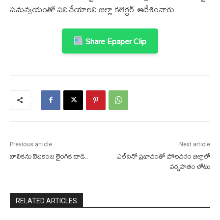
సమన్వయంతో పనిచేయాలని జిల్లా కలెక్టర్ ఆదేశించారు.
Share Epaper Clip
Previous article
Next article
బాలికను బెదిరించి లైంగిక దాడి..
ఎల్‌నినో ప్రభావంతో పోలవరం జిల్లాలో
వర్షపాతం లోటు
RELATED ARTICLES