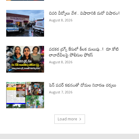
చివరి వీడ్కోలు వేళ.. విషాదానికి మరో విషాదం!
August 8, 2026
వడకర డ్రగ్స్ కేసులో కీలక మలుపు..! రూ.కోటి
లావాదేవీలపై పోలీసుల ఫోకస్‌
August 8, 2026
పెన్ పవర్ కథనంతో దోమల నివారణ చర్యలు
August 7, 2026
Load more