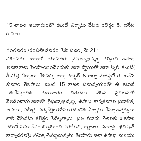
15 శాఖల అధికారులతో కమిటీ ఏర్పాటు చేసిన కలెక్టర్ కె. దినేష్
కుమార్
గంగవరం /రంపచోడవరం, పెన్ పవర్, మే 21 :
పోలవరం జిల్లాలో యువతకు నైపుణ్యాభివృద్ధి కల్పించి ఉపాధి
అవకాశాలు పెంపొందించేందుకు జిల్లా స్థాయిలో జిల్లా స్కిల్ కమిటీ(
డీఎస్సీ) ఏర్పాటు చేసినట్లు జిల్లా కలెక్టర్ & జిల్లా మేజిస్ట్రేట్ కె. దినేష్
కుమార్ తెలిపారు. వివిధ 15 శాఖల సమన్వయంతో ఈ కమిటీ
పనిచేస్తుందని గురువారం విడుదల చేసిన ప్రకటనలో
వెల్లడించారు.జిల్లాలో నైపుణ్యాభివృద్ధి, ఉపాధి కార్యక్రమాల ప్రణాళిక,
అమలు, సమీక్ష, పర్యవేక్షణ కోసం కమిటీని ఏర్పాటు చేస్తూ ఉత్తర్వులు
జారీ చేసినట్లు కలెక్టర్ పేర్కొన్నారు. ప్రతి మూడు నెలలకు ఒకసారి
కమిటీ సమావేశం నిర్వహించి పురోగతి, లక్ష్యాలు, సవాళ్లు, భవిష్యత్
కార్యాచరణపై సమీక్ష చేపట్టనున్నట్లు తెలిపారు.జిల్లా ఉపాధి మరియు