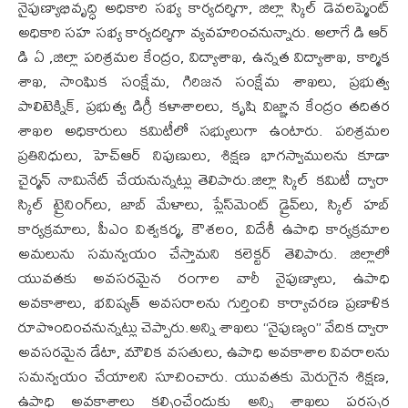
నైపుణ్యాభివృద్ధి అధికారి సభ్య కార్యదర్శిగా, జిల్లా స్కిల్ డెవలప్మెంట్
అధికారి సహ సభ్య కార్యదర్శిగా వ్యవహరించనున్నారు. అలాగే డి ఆర్
డి ఏ ,జిల్లా పరిశ్రమల కేంద్రం, విద్యాశాఖ, ఉన్నత విద్యాశాఖ, కార్మిక
శాఖ, సాంఘిక సంక్షేమ, గిరిజన సంక్షేమ శాఖలు, ప్రభుత్వ
పాలిటెక్నిక్, ప్రభుత్వ డిగ్రీ కళాశాలలు, కృషి విజ్ఞాన కేంద్రం తదితర
శాఖల అధికారులు కమిటీలో సభ్యులుగా ఉంటారు. పరిశ్రమల
ప్రతినిధులు, హెచ్‌ఆర్ నిపుణులు, శిక్షణ భాగస్వాములను కూడా
చైర్మన్ నామినేట్ చేయనున్నట్లు తెలిపారు.జిల్లా స్కిల్ కమిటీ ద్వారా
స్కిల్ ట్రైనింగ్‌లు, జాబ్ మేళాలు, ప్లేస్‌మెంట్ డ్రైవ్‌లు, స్కిల్ హబ్
కార్యక్రమాలు, పీఎం విశ్వకర్మ, కౌశలం, విదేశీ ఉపాధి కార్యక్రమాల
అమలును సమన్వయం చేస్తామని కలెక్టర్ తెలిపారు. జిల్లాలో
యువతకు అవసరమైన రంగాల వారీ నైపుణ్యాలు, ఉపాధి
అవకాశాలు, భవిష్యత్ అవసరాలను గుర్తించి కార్యాచరణ ప్రణాళిక
రూపొందించనున్నట్లు చెప్పారు.అన్ని శాఖలు “నైపుణ్యం” వేదిక ద్వారా
అవసరమైన డేటా, మౌలిక వసతులు, ఉపాధి అవకాశాల వివరాలను
సమన్వయం చేయాలని సూచించారు. యువతకు మెరుగైన శిక్షణ,
ఉపాధి అవకాశాలు కల్పించేందుకు అన్ని శాఖలు పరస్పర