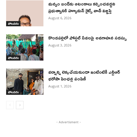
మన్యం బంద్‌కు ఆటంకాలు కల్పించవద్దని
ప్రభుత్వానికి హ్యూమన్ రైట్స్ వాచ్ విజ్ఞప్తి
August 6, 2026
పోలవరం
కొండపల్లిలో పోస్టల్ సేవలపై అవగాహన సదస్సు
August 3, 2026
పోలవరం
వర్షాన్ని లెక్కచేయకుండా ఇంటింటికీ ఎన్టీఆర్
భరోసా పింఛన్ల పంపిణీ
August 1, 2026
పోలవరం
- Advertisment -