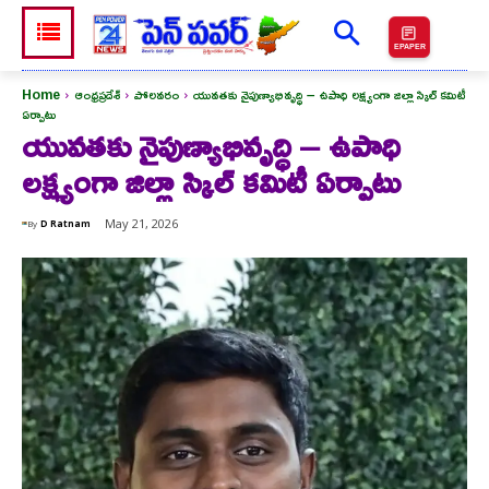
EPAPER
Home
ఆంధ్రప్రదేశ్
పోలవరం
యువతకు నైపుణ్యాభివృద్ధి – ఉపాధి లక్ష్యంగా జిల్లా స్కిల్ కమిటీ
ఏర్పాటు
యువతకు నైపుణ్యాభివృద్ధి – ఉపాధి
లక్ష్యంగా జిల్లా స్కిల్ కమిటీ ఏర్పాటు
May 21, 2026
By
D Ratnam