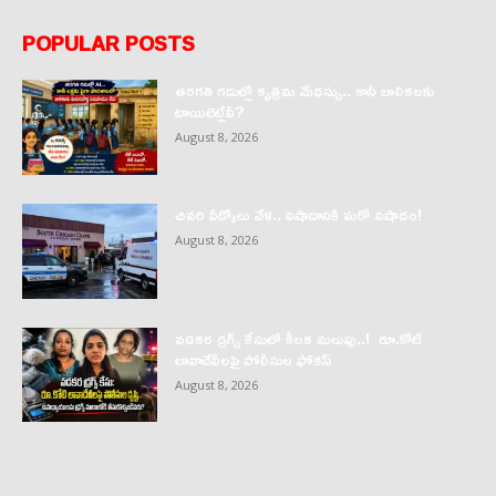
POPULAR POSTS
తరగతి గదుల్లో కృత్రిమ మేధస్సు.. కానీ బాలికలకు
టాయిలెట్లేవీ?
August 8, 2026
చివరి వీడ్కోలు వేళ.. విషాదానికి మరో విషాదం!
August 8, 2026
వడకర డ్రగ్స్ కేసులో కీలక మలుపు..! రూ.కోటి
లావాదేవీలపై పోలీసుల ఫోకస్‌
August 8, 2026