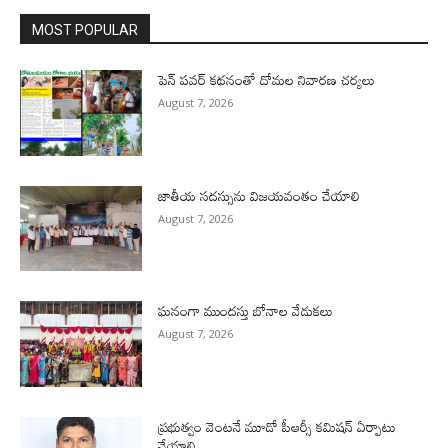
MOST POPULAR
పెన్ పవర్ కథనంతో దోమల నివారణ చర్యలు
August 7, 2026
జాతీయ సదస్సును విజయవంతం చేయాలి
August 7, 2026
ఘనంగా ముందస్తు బోనాల వేడుకలు
August 7, 2026
ప్రభుత్వం వెంటనే మూడో పీఆర్సీ కమిషన్ ఏర్పాటు
చేయాలి