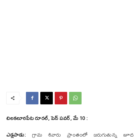
చిలకలూరిపేట రూరల్, పెన్ పవర్, మే 10 :
ఎడ్లపాడు:
గ్రామ శివారు ప్రాంతంలో జరుగుతున్న జూద