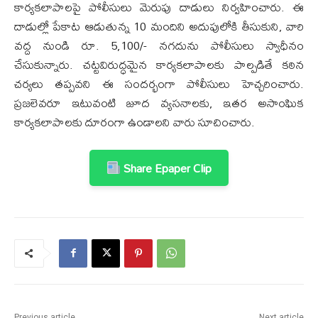
కార్యకలాపాలపై పోలీసులు మెరుపు దాడులు నిర్వహించారు. ఈ
దాడుల్లో పేకాట ఆడుతున్న 10 మందిని అదుపులోకి తీసుకుని, వారి
వద్ద నుండి రూ. 5,100/- నగదును పోలీసులు స్వాధీనం
చేసుకున్నారు. చట్టవిరుద్ధమైన కార్యకలాపాలకు పాల్పడితే కఠిన
చర్యలు తప్పవని ఈ సందర్భంగా పోలీసులు హెచ్చరించారు.
ప్రజలెవరూ ఇటువంటి జూద వ్యసనాలకు, ఇతర అసాంఘిక
కార్యకలాపాలకు దూరంగా ఉండాలని వారు సూచించారు.
Share Epaper Clip
Previous article
Next article