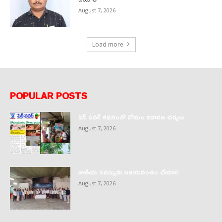
August 7, 2026
Load more
POPULAR POSTS
పెన్ పవర్ కథనంతో దోమల నివారణ చర్యలు
August 7, 2026
జాతీయ సదస్సును విజయవంతం చేయాలి
August 7, 2026