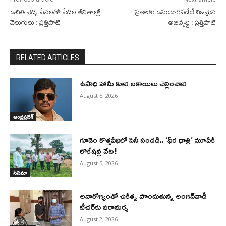
ఉచిత వైద్య సేవలతో పేదల జీవితాల్లో
ప్రజలకు ఉపయోగపడేదే నిజమైన
వెలుగులు : ప్రత్తిపాటి
అభివృద్ధి : ప్రత్తిపాటి
RELATED ARTICLES
ఉపాధి హామీ కూలి బకాయిలు చెల్లించాలి
August 5, 2026
ఆంధ్రప్రదేశ్
గూడెం కొత్తవీధిలో సినీ సందడి.. ‘ధీర ధాత్రి’ మూవీకి
లొకేషన్ల వేట!
August 5, 2026
సినిమా
అనారోగ్యంతో చికిత్స పొందుతున్న అంగన్‌వాడీ
టీచర్‌కు పరామర్శ
August 2, 2026