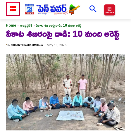
EPAPER
Home
ఆంధ్రప్రదేశ్
పేకాట శిబిరంపై దాడి: 10 మంది అరెస్ట్
పేకాట శిబిరంపై దాడి: 10 మంది అరెస్ట్
May 10, 2026
By
SRIKANTH NARASIMHALA