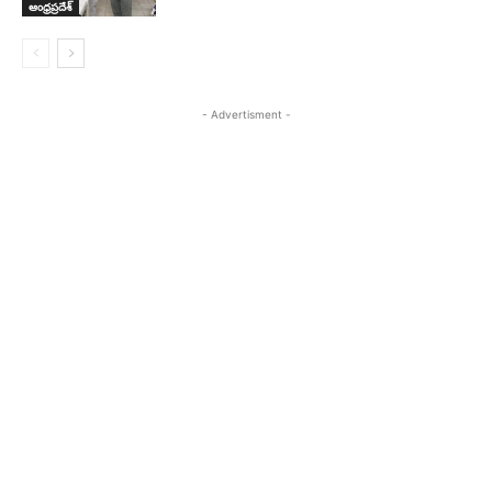
ఆంధ్రప్రదేశ్
- Advertisment -