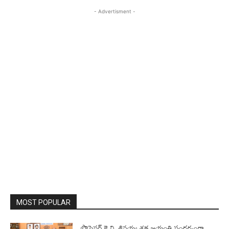
- Advertisment -
MOST POPULAR
ప్రొఫెసర్‌ కె.వి. శివయ్య శత జయంతి సందర్భంగా