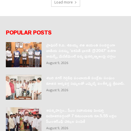
Load more
POPULAR POSTS
ప్రొఫెసర్‌ కె.వి. శివయ్య శత జయంతి సందర్భంగా
జాతీయ సదస్సు ‘వికసిత్‌ భారత్‌ @2047’ దిశగా
కామర్స్‌, మేనేజ్‌మెంట్‌ విద్య పునర్నిర్మాణంపై చర్చలు
August 9, 2026
శబరి నగర్ రెల్లివీధి పంచాయతీ సంక్షేమ సంఘం
నూతన కార్యవర్గ సభ్యులతో ఎమ్మెల్యే వంశీకృష్ణ శ్రీనివాస్.
August 9, 2026
ఆపన్నహస్తం.. సీఎం సహాయనిధి పెందుర్తి
నియోజకవర్గంలో 7 కుటుంబాలకు రూ.5.55 లక్షల
సీఎంఆర్‌ఎఫ్ చెక్కుల పంపిణీ
August 9, 2026