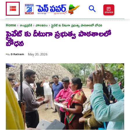
EPAPER
Home
ఆంధ్రప్రదేశ్
పోలవరం
ప్రైవేట్ కు దీటుగా ప్రభుత్వ పాఠశాలలో బోధన
ప్రైవేట్ కు దీటుగా ప్రభుత్వ పాఠశాలలో
బోధన
May 20, 2026
By
D Ratnam