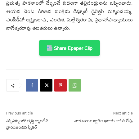
ప్రభుత్వ పాఠశాలలో చేర్పించే విధంగా తల్లిదండ్రులను ఒప్పించారు.
ఆయన వెంట గిరిజన సంక్షేమ డిప్యూటీ డైరెక్టర్ రుక్మండయ్య,
ఎంపీడీవో లక్ష్మణరావు, ఎంఈఓ మల్లేశ్వరరావు, ప్రధానోపాధ్యాయులు
నాగేశ్వరరావు తదితరులు ఉన్నారు.
Share Epaper Clip
Previous article
Next article
నర్సీపట్నంలో తృప్తి క్యాంటీన్
తాడువాయి బ్లాక్‌ల ఖరారు లాటరీ రేపు
ప్రారంభించిన స్పీకర్