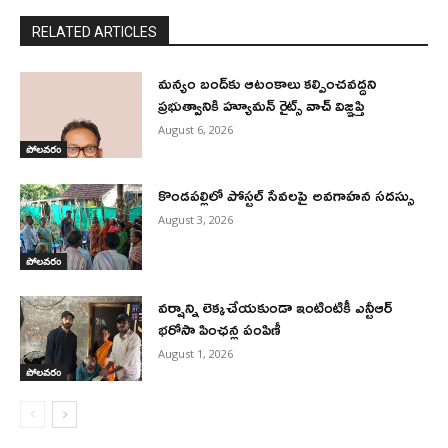
RELATED ARTICLES
మన్యం బంద్‌కు ఆటంకాలు కల్పించవద్దని
ప్రభుత్వానికి హ్యూమన్ రైట్స్ వాచ్ విజ్ఞప్తి
August 6, 2026
పోలవరం
కొండపల్లిలో పోస్టల్ సేవలపై అవగాహన సదస్సు
August 3, 2026
పోలవరం
వర్షాన్ని లెక్కచేయకుండా ఇంటింటికీ ఎన్టీఆర్
భరోసా పింఛన్ల పంపిణీ
August 1, 2026
పోలవరం