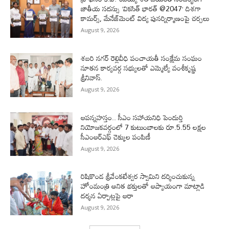
జాతీయ సదస్సు ‘వికసిత్‌ భారత్‌ @2047’ దిశగా
కామర్స్‌, మేనేజ్‌మెంట్‌ విద్య పునర్నిర్మాణంపై చర్చలు
August 9, 2026
శబరి నగర్ రెల్లివీధి పంచాయతీ సంక్షేమ సంఘం
నూతన కార్యవర్గ సభ్యులతో ఎమ్మెల్యే వంశీకృష్ణ
శ్రీనివాస్.
August 9, 2026
ఆపన్నహస్తం.. సీఎం సహాయనిధి పెందుర్తి
నియోజకవర్గంలో 7 కుటుంబాలకు రూ.5.55 లక్షల
సీఎంఆర్‌ఎఫ్ చెక్కుల పంపిణీ
August 9, 2026
రిషికొండ శ్రీవేంకటేశ్వర స్వామిని దర్శించుకున్న
హోంమంత్రి అనిత భక్తులతో ఆప్యాయంగా మాట్లాడి
దర్శన ఏర్పాట్లపై ఆరా
August 9, 2026