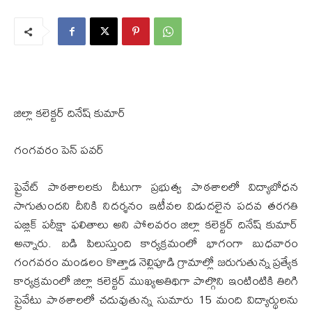
జిల్లా కలెక్టర్ దినేష్ కుమార్
గంగవరం పెన్ పవర్
ప్రైవేట్ పాఠశాలలకు దీటుగా ప్రభుత్వ పాఠశాలలో విద్యాబోధన
సాగుతుందని దీనికి నిదర్శనం ఇటీవల విడుదలైన పదవ తరగతి
పబ్లిక్ పరీక్షా ఫలితాలు అని పోలవరం జిల్లా కలెక్టర్ దినేష్ కుమార్
అన్నారు. బడి పిలుస్తుంది కార్యక్రమంలో భాగంగా బుధవారం
గంగవరం మండలం కొత్తాడ నెల్లిపూడి గ్రామాల్లో జరుగుతున్న ప్రత్యేక
కార్యక్రమంలో జిల్లా కలెక్టర్ ముఖ్యఅతిథిగా పాల్గొని ఇంటింటికి తిరిగి
ప్రైవేటు పాఠశాలలో చదువుతున్న సుమారు 15 మంది విద్యార్థులను