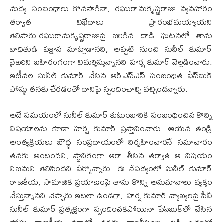
మధ్య సంబంధాలు కొనసాగినా, రఘురామకృష్ణరాజు వ్యవహారం
తర్వాత విభేదాలు ప్రారంభమయ్యాయని
తెలిపారు.రఘురామకృష్ణరాజుపై జరిగిన దాడి ఘటనలో తాను
బాధితుడి పక్షాన మాట్లాడానని, అప్పటి నుంచి సునీల్ కుమార్
వైఖరిని బహిరంగంగా విమర్శిస్తున్నానని హర్ష కుమార్ వెల్లడించారు.
ఇటీవల సునీల్ కుమార్ చేసిన ఆర్ఎస్ఎస్ సంబంధిత ఫేస్‌బుక్
పోస్టు తనకు చేరడంతో దానిపై స్పందించాల్సి వచ్చిందన్నారు.
అదే సమయంలో సునీల్ కుమార్ కుటుంబానికి సంబంధించిన కొన్ని
విషయాలను కూడా హర్ష కుమార్ ప్రస్తావించారు. ఆయన తండ్రి
అంత్యక్రియలు బౌద్ధ సంప్రదాయంలో నిర్వహించారనే సమాచారం
తనకు అందిందని, స్థానికంగా ఆరా తీసిన తర్వాత ఆ విషయం
నిజమని తెలిసిందని పేర్కొన్నారు. ఈ నేపథ్యంలో సునీల్ కుమార్
రాజకీయ, సామాజిక ప్రయాణంపై తాను కొన్ని అనుమానాలు వ్యక్తం
చేస్తున్నానని చెప్పారు.ఇదిలా ఉండగా, హర్ష కుమార్ వ్యాఖ్యలపై పీవీ
సునీల్ కుమార్ ప్రత్యక్షంగా స్పందించకపోయినా ఫేస్‌బుక్‌లో చేసిన
పోస్టు రాజకీయ వర్గాల్లో చర్చకు దారితీసింది. పైకి ఒకరితో