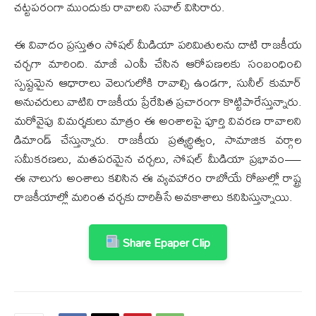
చట్టపరంగా ముందుకు రావాలని సవాల్ విసిరారు.
ఈ వివాదం ప్రస్తుతం సోషల్ మీడియా పరిమితులను దాటి రాజకీయ
చర్చగా మారింది. మాజీ ఎంపీ చేసిన ఆరోపణలకు సంబంధించి
స్పష్టమైన ఆధారాలు వెలుగులోకి రావాల్సి ఉండగా, సునీల్ కుమార్
అనుచరులు వాటిని రాజకీయ ప్రేరేపిత ప్రచారంగా కొట్టిపారేస్తున్నారు.
మరోవైపు విమర్శకులు మాత్రం ఈ అంశాలపై పూర్తి వివరణ రావాలని
డిమాండ్ చేస్తున్నారు. రాజకీయ ప్రత్యర్థిత్వం, సామాజిక వర్గాల
సమీకరణలు, మతపరమైన చర్చలు, సోషల్ మీడియా ప్రభావం—
ఈ నాలుగు అంశాలు కలిసిన ఈ వ్యవహారం రాబోయే రోజుల్లో రాష్ట్ర
రాజకీయాల్లో మరింత చర్చకు దారితీసే అవకాశాలు కనిపిస్తున్నాయి.
Share Epaper Clip