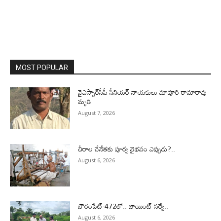
MOST POPULAR
వైఎస్సార్‌సీపీ సీనియర్ నాయకులు మావూరి రామారావు
మృతి
August 7, 2026
చీరాల చేనేతకు పూర్వ వైభవం ఎప్పుడు?..
August 6, 2026
బౌరంపేట్-472లో.. జాయింట్ సర్వే..
August 6, 2026