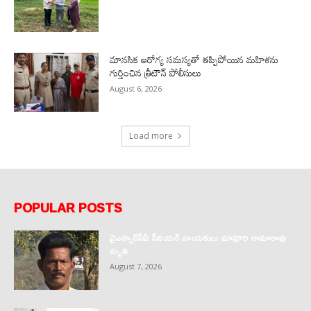
మానసిక ఆరోగ్య సమస్యతో తప్పిపోయిన మహిళను
గుర్తించిన త్రీటౌన్ పోలీసులు
August 6, 2026
Load more
POPULAR POSTS
వైఎస్సార్‌సీపీ సీనియర్ నాయకులు మావూరి రామారావు
మృతి
August 7, 2026