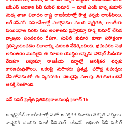
ఐపీఎస్ అధికారి పీవీ సునీల్ కుమార్ – మాజీ ఎంపీ హర్ష కుమార్
మధ్య తాజా వివాదం రాష్ట్ర రాజకీయాల్లో కొత్త చర్చకు దారితీసింది.
ఆర్ఎస్ఎస్ సమావేశాల్లో పాల్గొనడం నుంచి వ్యక్తిగత, రాజకీయ
సంబంధాల వరకు పలు అంశాలను ప్రస్తావిస్తూ హర్ష కుమార్ చేసిన
వ్యాఖ్యలు సంచలనం రేపగా, సునీల్ కుమార్ కూడా పరోక్షంగా
ప్రతిస్పందించడం వివాదాన్ని మరింత వేడెక్కించింది. భీమవరం సభ
అనంతరం మొదలైన ఈ మాటల యుద్ధం ఇప్పుడు సోషల్ మీడియా
వేదికగా విస్తరిస్తూ రాజకీయ వర్గాల్లో ఆసక్తికర చర్చకు
కారణమవుతోంది. ఒకరిపై మరొకరు ప్రత్యక్ష, పరోక్ష విమర్శలు
చేసుకోవడంతో ఈ వ్యవహారం ఎటువైపు మలుపు తిరుగుతుందనే
ఆసక్తి నెలకొంది.
పెన్ పవర్ ప్రత్యేక ప్రతినిధి| రాజమండ్రి | జూన్ 15
ఆంధ్రప్రదేశ్ రాజకీయాల్లో మరో ఆసక్తికర వివాదం తెరపైకి వచ్చింది.
రాష్ట్రానికి చెందిన మాజీ సీనియర్ ఐపీఎస్ అధికారి పీవీ సునీల్