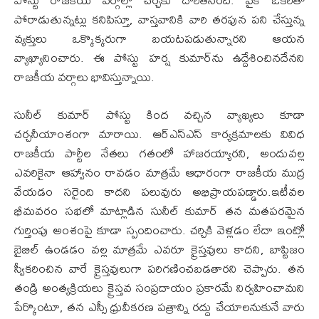
పోరాడుతున్నట్లు కనిపిస్తూ, వాస్తవానికి వారి తరఫున పని చేస్తున్న
వ్యక్తులు ఒక్కొక్కరుగా బయటపడుతున్నారని ఆయన
వ్యాఖ్యానించారు. ఈ పోస్టు హర్ష కుమార్‌ను ఉద్దేశించినదేనని
రాజకీయ వర్గాలు భావిస్తున్నాయి.
సునీల్ కుమార్ పోస్టు కింద వచ్చిన వ్యాఖ్యలు కూడా
చర్చనీయాంశంగా మారాయి. ఆర్ఎస్ఎస్ కార్యక్రమాలకు వివిధ
రాజకీయ పార్టీల నేతలు గతంలో హాజరయ్యారని, అందువల్ల
ఎవరికైనా ఆహ్వానం రావడం మాత్రమే ఆధారంగా రాజకీయ ముద్ర
వేయడం సరైంది కాదని పలువురు అభిప్రాయపడ్డారు.ఇటీవల
భీమవరం సభలో మాట్లాడిన సునీల్ కుమార్ తన మతపరమైన
గుర్తింపు అంశంపై కూడా స్పందించారు. చర్చికి వెళ్లడం లేదా ఇంట్లో
బైబిల్ ఉండడం వల్ల మాత్రమే ఎవరూ క్రైస్తవులు కాదని, బాప్టిజం
స్వీకరించిన వారే క్రైస్తవులుగా పరిగణించబడతారని చెప్పారు. తన
తండ్రి అంత్యక్రియలు క్రైస్తవ సంప్రదాయం ప్రకారమే నిర్వహించామని
పేర్కొంటూ, తన ఎస్సీ ధ్రువీకరణ పత్రాన్ని రద్దు చేయాలనుకునే వారు