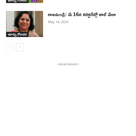
తూర్పు గోదావరి
రాజమండ్రి: మే 16న కలెక్టరేట్లో జాబ్ మేళా
May 14, 2026
తూర్పు గోదావరి
- Advertisment -