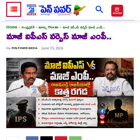
EPAPER
Home
ఆంధ్రప్రదేశ్
తూర్పు గోదావరి
మాజీ ఐపీఎస్ వర్సెస్ మాజీ ఎంపీ..
మాజీ ఐపీఎస్ వర్సెస్ మాజీ ఎంపీ..
June 15, 2026
By
PEN POWER MEDIA