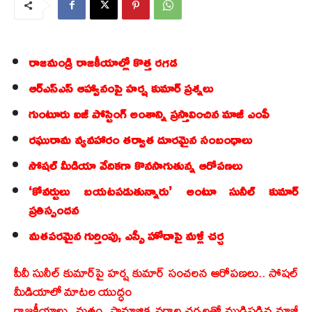
రాజమండ్రి రాజకీయాల్లో కొత్త రగడ
ఆర్ఎస్ఎస్ ఆహ్వానంపై హర్ష కుమార్ ప్రశ్నలు
గుంటూరు ఐజీ పోస్టింగ్ అంశాన్ని ప్రస్తావించిన మాజీ ఎంపీ
రఘురామ వ్యవహారం తర్వాత దూరమైన సంబంధాలు
సోషల్ మీడియా వేదికగా కొనసాగుతున్న ఆరోపణలు
‘కోవర్టులు బయటపడుతున్నారు’ అంటూ సునీల్ కుమార్
ప్రతిస్పందన
మతపరమైన గుర్తింపు, ఎస్సీ హోదాపై మళ్లీ చర్చ
పీవీ సునీల్ కుమార్‌పై హర్ష కుమార్ సంచలన ఆరోపణలు.. సోషల్
మీడియాలో మాటల యుద్ధం
రాజకీయాలు, మతం, సామాజిక వర్గాల చర్చలతో ముడిపడిన మాజీ