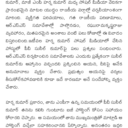
కుమార్, మాజీ ఎంపీ హర్ష కుమార్ మధ్య సోషల్ మీడియా వేదికగా
ప్రారంభమైన మాటల యుద్ధం రాజకీయ వర్గాల్లో చర్చనీయాంశంగా
మారింది. వ్యక్తిగత పరిచయాలు, గత రాజకీయ పరిణామాలు,
ఆర్ఎస్ఎస్ సమావేశాల్లో పాల్గొనడం, రఘురామకృష్ణరాజు
వ్యవహారం, మతపరమైన అంశాలు వంటి పలు కోణాల్లో ఈ వివాదం
విస్తరించింది.ఇటీవల హర్ష కుమార్ సోషల్ మీడియాలో చేసిన
పోస్టులో పీవీ సునీల్ కుమార్‌పై పలు ప్రశ్నలు సంధించారు.
ఆర్ఎస్ఎస్ నిర్వహించిన సమావేశాలకు ఎందుకు ప్రత్యేకంగా సునీల్
కుమార్‌కు ఆహ్వానం వచ్చిందని ప్రశ్నించిన ఆయన, దీనిపై అనేక
అనుమానాలు వ్యక్తం చేశారు. ప్రభుత్వం ఆయనపై చర్యలు
తీసుకోలేకపోవడానికి కూడా ఇదే కారణమా అనే సందేహాన్ని వ్యక్తం
చేశారు.
హర్ష కుమార్ ప్రకారం, తాను ఎంపీగా ఉన్న సమయంలో పీవీ సునీల్
కుమార్ తనను కలిసి గుంటూరు ఐజీ పోస్టింగ్ కోసం సహాయం
కోరారని చెప్పారు. ఆ సమయంలో తాను ముఖ్యమంత్రితో మాట్లాడి ఆ
పోస్టింగ్ వచ్చేలా సహకరించానని పేర్కొన్నారు. అనంతరం ఇద్దరి