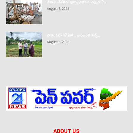
చీరాల చేనేతకు పూర్వ వైభవం ఎప్పుడు?..
August 6, 2026
బౌరంపేట్-472లో.. జాయింట్ సర్వే..
August 6, 2026
ABOUT US