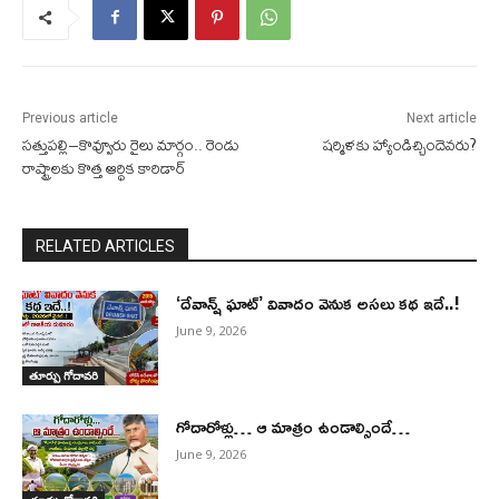
Previous article
Next article
సత్తుపల్లి–కొవ్వూరు రైలు మార్గం.. రెండు
షర్మిళకు హ్యాండిచ్చిందెవరు?
రాష్ట్రాలకు కొత్త ఆర్థిక కారిడార్
RELATED ARTICLES
‘దేవాన్ష్ ఘాట్’ వివాదం వెనుక అసలు కథ ఇదే..!
June 9, 2026
తూర్పు గోదావరి
గోదారోళ్లు… ఆ మాత్రం ఉండాల్సిందే…
June 9, 2026