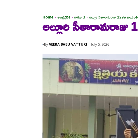
Home
ఆంధ్రప్రదేశ్
కాకినాడ
అల్లూరి సీతారామరాజు 129వ జయంతి 
అల్లూరి సీతారామరాజు
By
VEERA BABU VATTURI
July 5, 2026