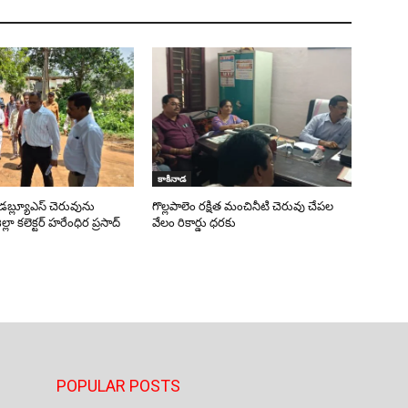
కాకినాడ
ీడబ్ల్యూఎస్‌ చెరువును
గొల్లపాలెం రక్షిత మంచినీటి చెరువు చేపల
్లా కలెక్టర్ హరేంధిర ప్రసాద్
వేలం రికార్డు ధరకు
POPULAR POSTS