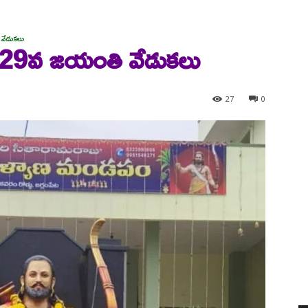
వేడుకలు
 129వ జయంతి వేడుకలు
27
0