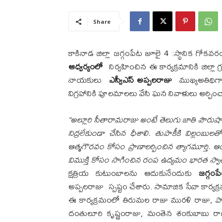
Share
కాకినాడ జిల్లా జగ్గంపేట జూలై 4 :స్థానిక గోకవరం 
ఆధ్వర్యంలో
నిర్వహించిన ఈ కార్యక్రమానికి జిల్లా గ
నాయకులు
ఎస్వీఎస్ అప్పలరాజు
ముఖ్యఅతిథిగా
విగ్రహానికి పూలమాలలు వేసి ఘన నివాళులు అర
“అల్లూరి సీతారామరాజు అంటే తెలుగు జాతి పౌరుషాని
నిద్రలేకుండా చేసిన ధీశాలి. తుపాకీకి విల్లం
ఆత్మగౌరవం కోసం ప్రాణాలర్పించిన త్యాగమూర్తి. 
విముక్తి కోసం సాగించిన రంప ఉద్యమం భారత స్వాతం
క్షత్రియ కుటుంబాలను ఆదుకునేందుకు
జగ్గంప
అప్పలరాజు స్పష్టం చేశారు. సామాజిక సేవా కార్యక్
ఈ కార్యక్రమంలో తిరుమల రాజు మురళి రాజు, పాకలప
దంతులూరి కృష్ణంరాజు, మంతెన శంకుబాబు రాజు