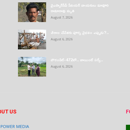
వైఎస్సార్‌సీపీ సీనియర్ నాయకులు మావూరి
రామారావు మృతి
August 7, 2026
చీరాల చేనేతకు పూర్వ వైభవం ఎప్పుడు?..
August 6, 2026
బౌరంపేట్-472లో.. జాయింట్ సర్వే..
August 6, 2026
OUT US
F
 POWER MEDIA