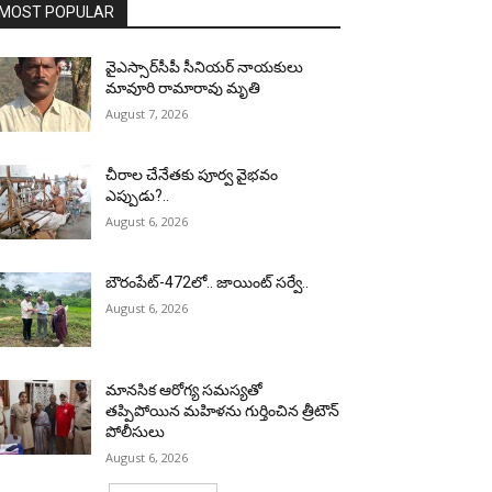
MOST POPULAR
వైఎస్సార్‌సీపీ సీనియర్ నాయకులు
మావూరి రామారావు మృతి
August 7, 2026
చీరాల చేనేతకు పూర్వ వైభవం
ఎప్పుడు?..
August 6, 2026
బౌరంపేట్-472లో.. జాయింట్ సర్వే..
August 6, 2026
మానసిక ఆరోగ్య సమస్యతో
తప్పిపోయిన మహిళను గుర్తించిన త్రీటౌన్
పోలీసులు
August 6, 2026