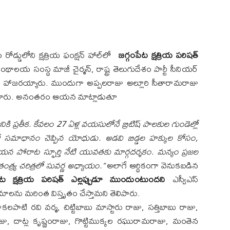
రోడ్డులోని క్షత్రియ ఫంక్షన్ హాల్‌లో
జగ్గంపేట క్షత్రియ పరిషత్
్రంథాలయ సంస్థ మాజీ చైర్మన్, రాష్ట్ర తెలుగుదేశం పార్టీ సీనియర్
 హాజరయ్యారు. ముందుగా అప్పలరాజు అల్లూరి సీతారామరాజు
్పించారు. అనంతరం ఆయన మాట్లాడుతూ
కి ప్రతీక. కేవలం 27 ఏళ్ల వయసులోనే బ్రిటిష్ పాలకుల గుండెల్లో
బులతో సమాధానం చెప్పిన యోధుడు. అడవి బిడ్డల హక్కుల కోసం,
ఆయన పోరాట స్ఫూర్తి నేటి యువతకు మార్గదర్శకం. మన్యం ప్రజల
త్ర్య చరిత్రలో సువర్ణ అధ్యాయం.”
అలాగే ఆర్థికంగా వెనుకబడిన
ేట క్షత్రియ పరిషత్ ఎల్లప్పుడూ ముందుంటుందని
ఎస్వీఎస్
రమాలను మరింత విస్తృతం చేస్తామని తెలిపారు.
ాటి రవి వర్మ, చిట్టిబాబు మాస్టారు రాజు, సత్తిబాబు రాజు,
, దాట్ల కృష్ణంరాజు, గొట్టిముక్కల రఘురామరాజు, మంతెన