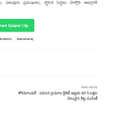
ు, పలువురు ప్రముఖులు, స్థానిక పెద్దలు పాల్గొని అల్లూరికి
are Epaper Clip
brations
sitaramaraj
Next article
కోరమాండల్ పరిసర గ్రామాల క్రికెట్ జట్లకు రూ.5 లక్షల
విలువైన కిట్ల పంపిణీ