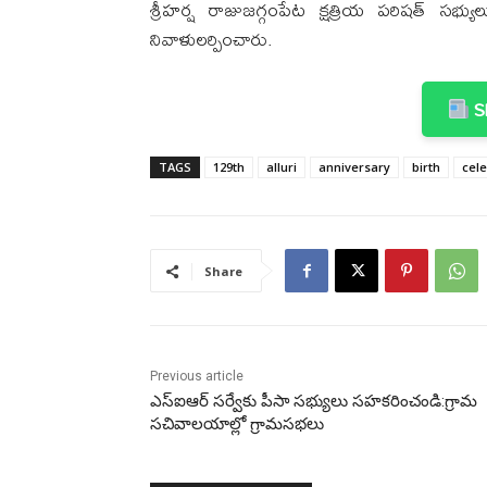
శ్రీహర్ష రాజుజగ్గంపేట క్షత్రియ పరిషత్ సభ్యుల
నివాళులర్పించారు.
Sh
TAGS
129th
alluri
anniversary
birth
cele
Share
Previous article
ఎస్‌ఐఆర్‌ సర్వేకు పీసా సభ్యులు సహకరించండి:గ్రామ
సచివాలయాల్లో గ్రామసభలు