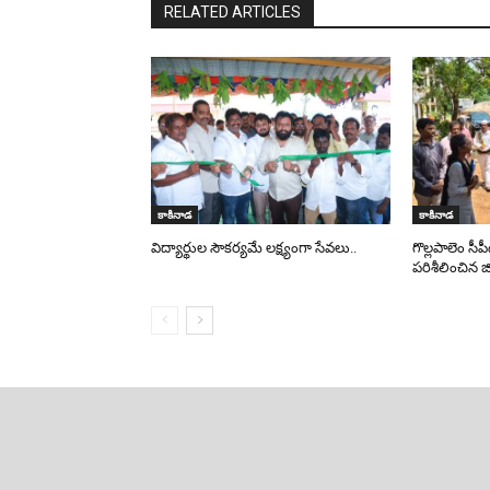
RELATED ARTICLES
కాకినాడ
కాకినాడ
విద్యార్థుల సౌకర్యమే లక్ష్యంగా సేవలు..
గొల్లపాలెం సీప
పరిశీలించిన జిల