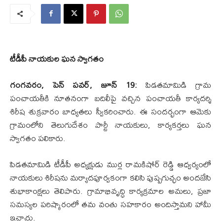
టీడీపీ నాయకుల ఘన స్వాగతం
గంగవరం, పెన్ పవర్, జూన్ 19:
పిడతమామిడి గ్రామ
పంచాయతీకి నూతనంగా బదిలీపై వచ్చిన పంచాయతీ కార్యదర్శి
శిరీష శుక్రవారం బాధ్యతలు స్వీకరించారు. ఈ సందర్భంగా ఆమెకు
గ్రామంలోని తెలుగుదేశం పార్టీ నాయకులు, కార్యకర్తలు ఘన
స్వాగతం పలికారు.
పిడతమామిడి టీడీపీ అధ్యక్షుడు ముర్ల రామకిషోర్ రెడ్డి ఆధ్వర్యంలో
నాయకులు శిరీషను మర్యాదపూర్వకంగా కలిసి పుష్పగుచ్ఛం అందజేసి
శుభాకాంక్షలు తెలిపారు. గ్రామాభివృద్ధి కార్యక్రమాల అమలు, ప్రజా
సమస్యల పరిష్కారంలో తమ వంతు సహకారం అందిస్తామని హామీ
ఇచ్చారు.