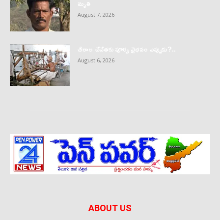
మృతి
August 7, 2026
చీరాల చేనేతకు పూర్వ వైభవం ఎప్పుడు?..
August 6, 2026
ABOUT US