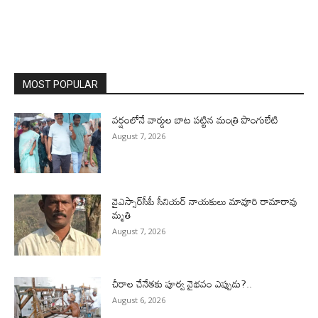
MOST POPULAR
వర్షంలోనే వార్డుల బాట పట్టిన మంత్రి పొంగులేటి
August 7, 2026
వైఎస్సార్‌సీపీ సీనియర్ నాయకులు మావూరి రామారావు
మృతి
August 7, 2026
చీరాల చేనేతకు పూర్వ వైభవం ఎప్పుడు?..
August 6, 2026