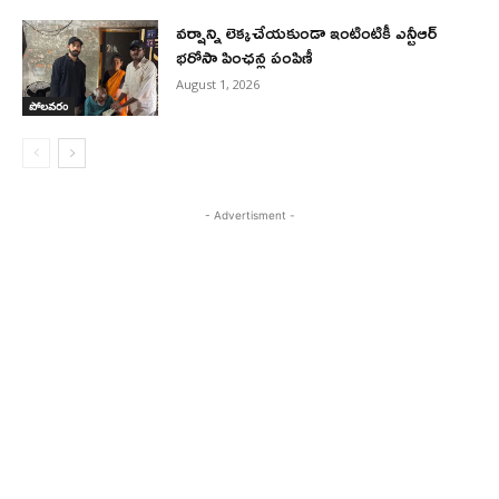
వర్షాన్ని లెక్కచేయకుండా ఇంటింటికీ ఎన్టీఆర్
భరోసా పింఛన్ల పంపిణీ
August 1, 2026
పోలవరం
- Advertisment -