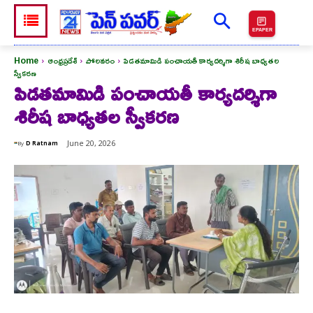
EPAPER
Home
ఆంధ్రప్రదేశ్
పోలవరం
పిడతమామిడి పంచాయతీ కార్యదర్శిగా శిరీష బాధ్యతల
స్వీకరణ
పిడతమామిడి పంచాయతీ కార్యదర్శిగా
శిరీష బాధ్యతల స్వీకరణ
June 20, 2026
By
D Ratnam