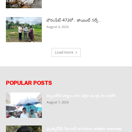
బౌరంపేట్-472లో.. జాయింట్ సర్వే..
August 6, 2026
Load more
POPULAR POSTS
వర్షంలోనే వార్డుల బాట పట్టిన మంత్రి పొంగులేటి
August 7, 2026
వైఎస్సార్‌సీపీ సీనియర్ నాయకులు మావూరి రామారావు