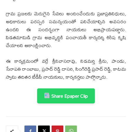
గ్రామ ప్రజలకు మెరుగైన సేవలు అందించేందుకు ప్రజాప్రతినిధులు,
అధికారులు పరస్పర సమన్వయంతో పనిచేయాల్సిన అవసరం
ఉందని ఈ సందర్భంగా నాయకులు అభిప్రాయపడ్డారు.
పిడతమామిడి గ్రామ అభివృద్ధికి పంచాయతీ కార్యదర్శి శిరీష కృషి
చేయాలని ఆకాంక్షించారు.
ఈ కార్యక్రమంలో వర్రే శ్రీనివాసరావు, నిడమర్తి శ్రీను, పాండు,
సేనాపతి రాంబాబు, ప్రసాద్ రెడ్డి దాసరి, సింగిరెడ్డి ప్రసాద్ రెడ్డి, కాటమ
స్వామి తదితర టీడీపీ నాయకులు, కార్యకర్తలు పాల్గొన్నారు.
Share Epaper Clip