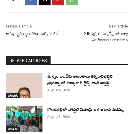
Previous article
Next article
అమ్మ జ్ఞాపకార్ధం నోటు బుక్స్ పంపిణీ
SIR ప్రక్రియ పర్యవేక్షణకు జిల్లా
పరిశీలకుల నియామకం
RELATED ARTICLES
మన్యం బంద్‌కు ఆటంకాలు కల్పించవద్దని
ప్రభుత్వానికి హ్యూమన్ రైట్స్ వాచ్ విజ్ఞప్తి
August 6, 2026
పోలవరం
కొండపల్లిలో పోస్టల్ సేవలపై అవగాహన సదస్సు
August 3, 2026
పోలవరం