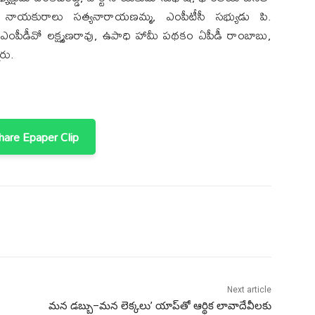
ెపి నాయకురాలు సత్యనారాయణమ్మ, ఎంపీటీసీ సభ్యుడు పి.
 ఎంపీడీవో లక్ష్మణరావు, ఉపాధి హామీ పథకం ఏపీడీ రాంబాబు,
రు.
are Epaper Clip
Next article
మన డబ్బు–మన లెక్కలు’ యాప్‌తో ఆర్థిక లావాదేవీలకు