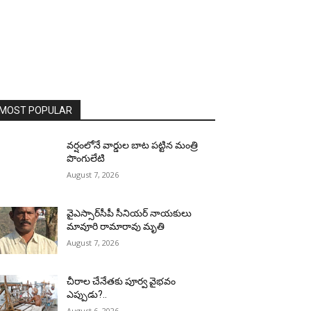
MOST POPULAR
వర్షంలోనే వార్డుల బాట పట్టిన మంత్రి
పొంగులేటి
August 7, 2026
వైఎస్సార్‌సీపీ సీనియర్ నాయకులు
మావూరి రామారావు మృతి
August 7, 2026
చీరాల చేనేతకు పూర్వ వైభవం
ఎప్పుడు?..
August 6, 2026