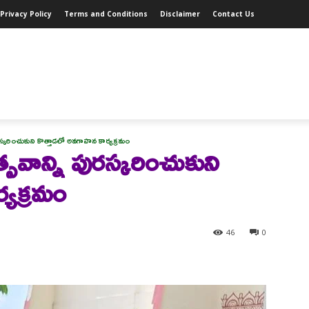
Privacy Policy
Terms and Conditions
Disclaimer
Contact Us
రస్కరించుకుని కొత్తాడలో అవగాహన కార్యక్రమం
సవాన్ని పురస్కరించుకుని
్యక్రమం
46
0