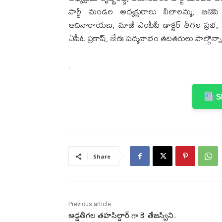
పార్టీ మండల అధ్యక్షురాలు నీలాలమ్మ, బిజ
ఆదినారాయణ, మాజీ ఎంపీపీ డాక్టర్ తీగల ప్రభ,
ఏపీఓ ప్రకాష్, జేఈ పద్మనాభం తదితరులు పాల్గొన్నా
.
Sh
Share
Previous article
అడ్డతీగల తహసిల్దార్ గా కె. తేజస్విని..