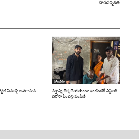
పారదర్శకత
పోలవరం
పోస్టల్ సేవలపై అవగాహన
వర్షాన్ని లెక్కచేయకుండా ఇంటింటికీ ఎన్టీఆర్
భరోసా పింఛన్ల పంపిణీ