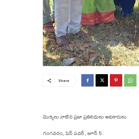
Share
మొక్కలు నాటిన ప్రజా ప్రతినిధులు అధికారులు
గంగవరం, పెన్ పవర్, జూన్ 5 :