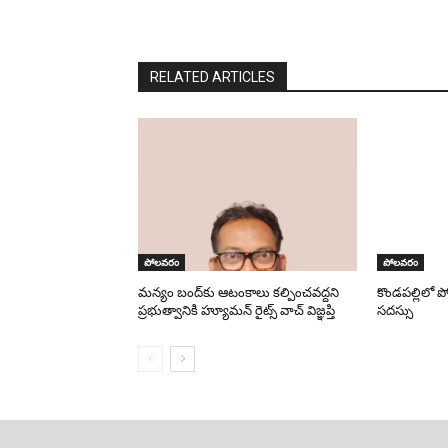
RELATED ARTICLES
పోలవరం
పోలవరం
మన్యం బంద్‌కు ఆటంకాలు కల్పించవద్దని
కొండపల్లిలో 
ప్రభుత్వానికి హ్యూమన్ రైట్స్ వాచ్ విజ్ఞప్తి
సదస్సు