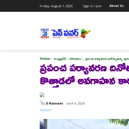
Friday, August 7, 2026
Sign in / Join
About Us
Home
ఆంధ్రప్రదేశ్
పోలవరం
ప్రపంచ పర్యావరణ దినోత్సవాన్ని పు
ప్రపంచ పర్యావరణ దినోత్
కొత్తాడలో అవగాహన కార
By
D Ratnam
June 6, 2026