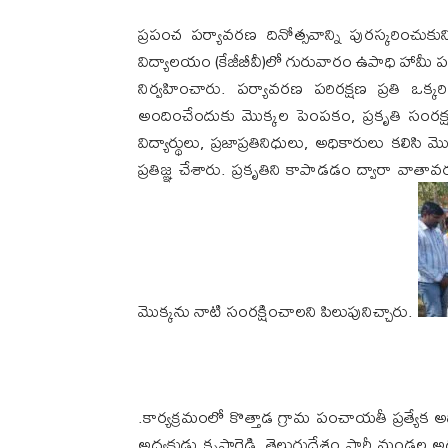
ప్రపంచ పర్యావరణ దినోత్సవాన్ని పురస్కరించు
విద్యాలయం (కేజీబీవీ)లో గురువారం ఉపాధి హామీ
నిర్వహించారు. పర్యావరణ పరిరక్షణ ప్రతి ఒక్క
అందించేందుకు మొక్కల పెంపకం, ప్రకృతి సంరక్
విద్యార్థులు, ప్రజాప్రతినిధులు, అధికారులు కల
ప్రతిజ్ఞ చేశారు. ప్రకృతిని కాపాడడం ద్వారా వాతావ
మొక్కను నాటి సంరక్షించాలని పిలుపునిచ్చారు.
.కార్యక్రమంలో కొత్తాడ గ్రామ పంచాయతీ ప్రత్యేక అ
అధ్యక్షుడు కృష్ణారెడ్డి, తెలుగుదేశం పార్టీ మండల