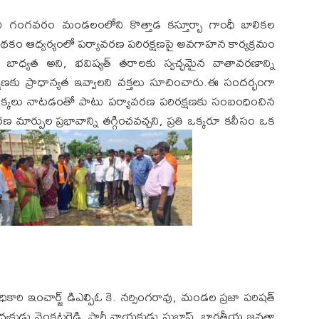
కుని గంగవరం మండలంలోని కొత్తాడ కస్తూర్బా గాంధీ బాలికల
 పథకం ఆధ్వర్యంలో పర్యావరణ పరిరక్షణపై అవగాహన కార్యక్రమం
రి బాధ్యత అని, భవిష్యత్ తరాలకు స్వచ్ఛమైన వాతావరణాన్ని
షణకు ప్రాధాన్యత ఇవ్వాలని వక్తలు సూచించారు.ఈ సందర్భంగా
ిసి మొక్కలు నాటడంతో పాటు పర్యావరణ పరిరక్షణకు సంబంధించిన
రణ మార్పుల ప్రభావాన్ని తగ్గించవచ్చని, ప్రతి ఒక్కరూ కనీసం ఒక
ధికారి ఇంచార్జ్ డిఎల్పిఓ కె. నర్సింగరావు, మండల ప్రజా పరిషత్
 అధ్యక్షుడు వెంకటరెడ్డి, పార్టీ నాయకుడు సుభాష్, భారతీయ జనతా