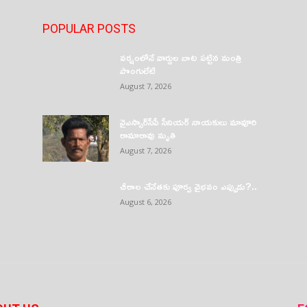
POPULAR POSTS
వర్షంలోనే వార్డుల బాట పట్టిన మంత్రి
పొంగులేటి
August 7, 2026
వైఎస్సార్‌సీపీ సీనియర్ నాయకులు మావూరి
రామారావు మృతి
August 7, 2026
చీరాల చేనేతకు పూర్వ వైభవం ఎప్పుడు?..
August 6, 2026