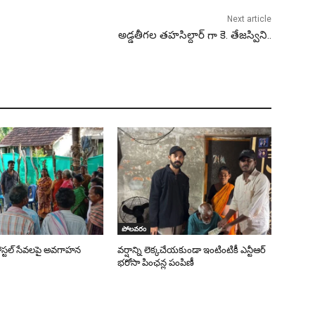
Next article
అడ్డతీగల తహసిల్దార్ గా కె. తేజస్విని..
పోలవరం
పోస్టల్ సేవలపై అవగాహన
వర్షాన్ని లెక్కచేయకుండా ఇంటింటికీ ఎన్టీఆర్
భరోసా పింఛన్ల పంపిణీ