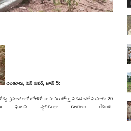
చింతూరు, పెన్ పవర్, జూన్ 5:
న రోడ్డు ప్రమాదంలో బోలెరో వాహనం బోల్తా పడడంతో సుమారు 20
 ఈ ఘటన స్థానికంగా కలకలం రేపింది.