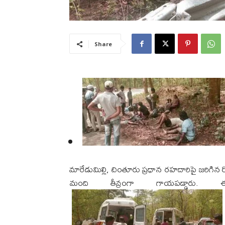
Share
మారేడుమిల్లి, చింతూరు ప్రధాన రహదారిపై జరిగి
మంది తీవ్రంగా గాయపడ్డారు.