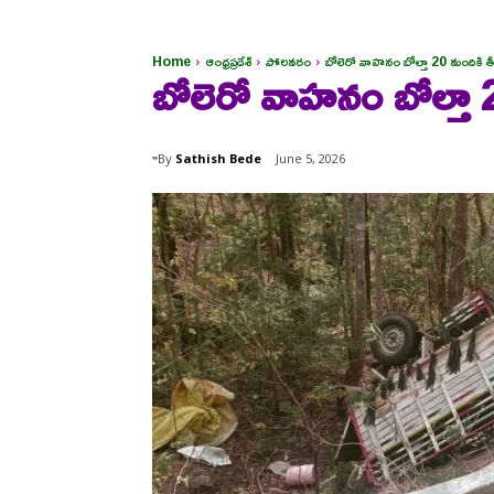
Home
ఆంధ్రప్రదేశ్
పోలవరం
బోలెరో వాహనం బోల్తా 20 మందికి తీ
బోలెరో వాహనం బోల్తా 
By
Sathish Bede
June 5, 2026