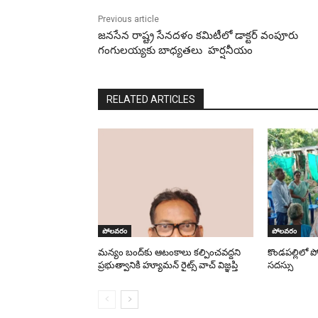
Previous article
జనసేన రాష్ట్ర సేనదళం కమిటీలో డాక్టర్ వంపూరు
గంగులయ్యకు బాధ్యతలు హర్షనీయం
RELATED ARTICLES
పోలవరం
పోలవరం
మన్యం బంద్‌కు ఆటంకాలు కల్పించవద్దని
కొండపల్లిలో 
ప్రభుత్వానికి హ్యూమన్ రైట్స్ వాచ్ విజ్ఞప్తి
సదస్సు