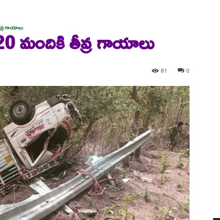
వ్ర గాయాలు
20 మందికి తీవ్ర గాయాలు
81
0