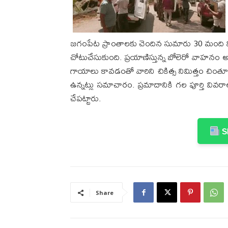
జగంపేట ప్రాంతాలకు చెందిన సుమారు 30 మంది వివ
చోటుచేసుకుంది. ప్రయాణిస్తున్న బోలెరో వాహనం అదు
గాయాలు కావడంతో వారిని చికిత్స నిమిత్తం చింతూ
ఉన్నట్లు సమాచారం. ప్రమాదానికి గల పూర్తి వివర
చేపట్టారు.
Sh
Share