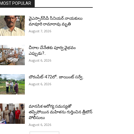
MOST POPULAR
వైఎస్సార్‌సీపీ సీనియర్ నాయకులు
మావూరి రామారావు మృతి
August 7, 2026
చీరాల చేనేతకు పూర్వ వైభవం
ఎప్పుడు?..
August 6, 2026
బౌరంపేట్-472లో.. జాయింట్ సర్వే..
August 6, 2026
మానసిక ఆరోగ్య సమస్యతో
తప్పిపోయిన మహిళను గుర్తించిన త్రీటౌన్
పోలీసులు
August 6, 2026