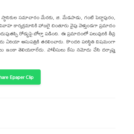
స్థానికుల సమాచారం మేరకు, జి. మేడపాడు, గంటి పెద్దాపురం,
ాహ కార్యక్రమానికి హాజరై చింతూరు వైపు వెళ్తుండగా ప్రమాదం
పుతప్పి రోడ్డుపై బోల్తా పడింది. ఈ ప్రమాదంలో పలువురికి తీవ్ర
రు ఏరియా ఆసుపత్రికి తరలించారు. కొందరి పరిస్థితి విషమంగా
ాలు ఇంకా తెలియరాలేదు. పోలీసులు కేసు నమోదు చేసి దర్యాప్తు
are Epaper Clip