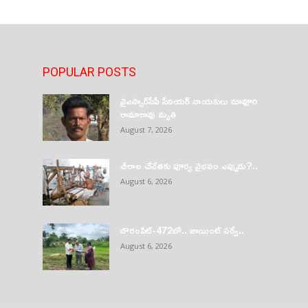
POPULAR POSTS
వైఎస్సార్‌సీపీ సీనియర్ నాయకులు మావూరి
రామారావు మృతి
August 7, 2026
చీరాల చేనేతకు పూర్వ వైభవం ఎప్పుడు?..
August 6, 2026
బౌరంపేట్-472లో.. జాయింట్ సర్వే..
August 6, 2026