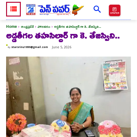
EPAPER
Home
ఆంధ్రప్రదేశ్
పోలవరం
అడ్డతీగల తహసిల్దార్ గా కె. తేజస్విని..
అడ్డతీగల తహసిల్దార్ గా కె. తేజస్విని..
June 5, 2026
By
starsrinu1899@gmail.com