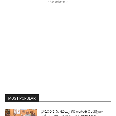
- Advertisment -
MOST POPULAR
ప్రొఫెసర్‌ కె.వి. శివయ్య శత జయంతి సందర్భంగా