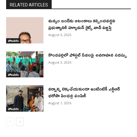
RELATED ARTICLES
మన్యం బంద్‌కు ఆటంకాలు కల్పించవద్దని
ప్రభుత్వానికి హ్యూమన్ రైట్స్ వాచ్ విజ్ఞప్తి
August 6, 2026
పోలవరం
కొండపల్లిలో పోస్టల్ సేవలపై అవగాహన సదస్సు
August 3, 2026
పోలవరం
వర్షాన్ని లెక్కచేయకుండా ఇంటింటికీ ఎన్టీఆర్
భరోసా పింఛన్ల పంపిణీ
August 1, 2026
పోలవరం