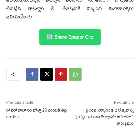
చేపట్టిన తాసిల్దార్ కే. తేజస్వినికి సిబ్బంది శుభాకాంక్షలు
తెలియజేశారు.
Share Epaper Clip
Previous article
Next article
బోలెరో వాహనం బోల్తా 20 మందికి తీవ్ర
ప్రపంచ పర్యావరణ దినోత్సవాన్ని
గాయాలు
పురస్కరించుకుని కొత్తాడలో అవగాహన
కార్యక్రమం