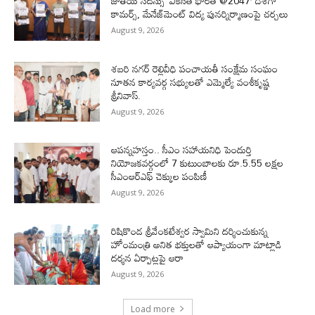
జాతీయ సదస్సు ‘వికసిత్‌ భారత్‌ @2047’ దిశగా
కామర్స్‌, మేనేజ్‌మెంట్‌ విద్య పునర్నిర్మాణంపై చర్చలు
August 9, 2026
శబరి నగర్ రెల్లివీధి పంచాయతీ సంక్షేమ సంఘం
నూతన కార్యవర్గ సభ్యులతో ఎమ్మెల్యే వంశీకృష్ణ
శ్రీనివాస్.
August 9, 2026
ఆపన్నహస్తం.. సీఎం సహాయనిధి పెందుర్తి
నియోజకవర్గంలో 7 కుటుంబాలకు రూ.5.55 లక్షల
సీఎంఆర్‌ఎఫ్ చెక్కుల పంపిణీ
August 9, 2026
రిషికొండ శ్రీవేంకటేశ్వర స్వామిని దర్శించుకున్న
హోంమంత్రి అనిత భక్తులతో ఆప్యాయంగా మాట్లాడి
దర్శన ఏర్పాట్లపై ఆరా
August 9, 2026
Load more