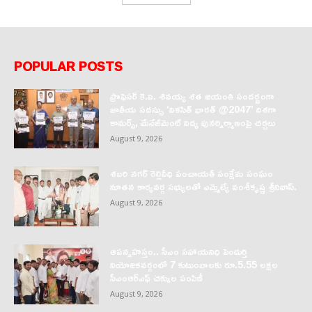
POPULAR POSTS
ప్రొఫెసర్‌ కె.వి. శివయ్య శత జయంతి సందర్భంగా
జాతీయ సదస్సు ‘వికసిత్‌ భారత్‌ @2047’ దిశగా
కామర్స్‌, మేనేజ్‌మెంట్‌ విద్య పునర్నిర్మాణంపై చర్చలు
August 9, 2026
శబరి నగర్ రెల్లివీధి పంచాయతీ సంక్షేమ సంఘం
నూతన కార్యవర్గ సభ్యులతో ఎమ్మెల్యే వంశీకృష్ణ శ్రీనివాస్.
August 9, 2026
ఆపన్నహస్తం.. సీఎం సహాయనిధి పెందుర్తి
నియోజకవర్గంలో 7 కుటుంబాలకు రూ.5.55 లక్షల
సీఎంఆర్‌ఎఫ్ చెక్కుల పంపిణీ
August 9, 2026