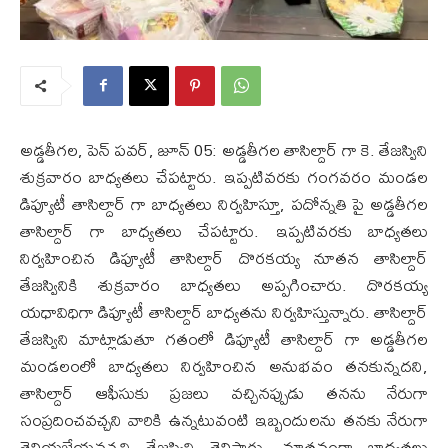
అడ్డతీగల, పెన్ పవర్, జూన్ 05: అడ్డతీగల తాసిల్దార్ గా కె. తేజస్విని
శుక్రవారం బాధ్యతలు చేపట్టారు. ఇప్పటివరకు గంగవరం మండల
డిప్యూటీ తాసిల్దార్ గా బాధ్యతలు నిర్వహిస్తూ, పదోన్నతి పై అడ్డతీగల
తాసిల్దార్ గా బాధ్యతలు చేపట్టారు. ఇప్పటివరకు బాధ్యతలు
నిర్వహించిన డిప్యూటీ తాసిల్దార్ దొరకయ్య నూతన తాసిల్దార్
తేజస్వినికి శుక్రవారం బాధ్యతలు అప్పగించారు. దొరకయ్య
యధావిధిగా డిప్యూటీ తాసిల్దార్ బాధ్యతను నిర్వహిస్తున్నారు. తాసిల్దార్
తేజస్విని మాట్లాడుతూ గతంలో డిప్యూటీ తాసిల్దార్ గా అడ్డతీగల
మండలంలో బాధ్యతలు నిర్వహించిన అనుభవం తనకున్నదని,
తాసిల్దార్ ఆఫీసుకు ప్రజలు వచ్చినప్పుడు తనను నేరుగా
సంప్రదించవచ్చని వారికి ఉన్నటువంటి ఇబ్బందులను తనకు నేరుగా
తెలియజేయవచ్చని తేజస్విని తెలిపారు. నూతనంగా బాధ్యతలు